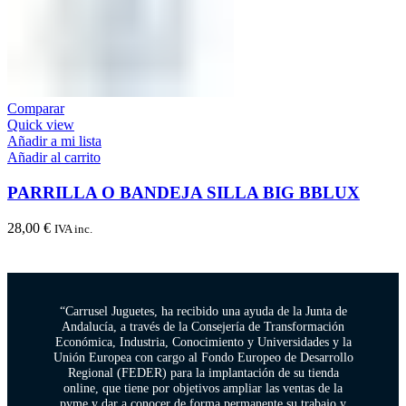
Comparar
Quick view
Añadir a mi lista
Añadir al carrito
PARRILLA O BANDEJA SILLA BIG BBLUX
28,00
€
IVA inc.
“Carrusel Juguetes, ha recibido una ayuda de la Junta de
Andalucía, a través de la Consejería de Transformación
Económica, Industria, Conocimiento y Universidades y la
Unión Europea con cargo al Fondo Europeo de Desarrollo
Regional (FEDER) para la implantación de su tienda
online, que tiene por objetivos ampliar las ventas de la
pyme y dar a conocer de forma permanente su trabajo y