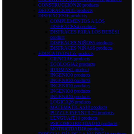
CONSTRUCCIÓN
20 products
DECORACIÓN
45 products
DISFRACES
16 products
COMPLEMENTOS A LOS
DISFRACES
4 products
DISFRACES PARA LOS BEBÉS
1
product
DISFRACES NIÑOS
5 products
DISFRACES NIÑAS
6 products
EDUCATIVOS
155 products
CIENCIA
6 products
ECOLOGIA
2 products
IDIOMAS
1 product
INGENIO
0 products
INGENIO
0 products
INGENIO
0 products
INGENIO
0 products
INGENIO
0 products
LOGICA
26 products
MATEMÁTICAS
10 products
PUZZLE INFANTIL
79 products
LENGUAJE
10 products
PSICOMOTRICIDAD
10 products
MOTRICIDAD
16 products