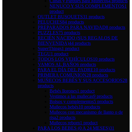
Cunas y Parques para Muñecos
4 products
NENUCO Y SUS COMPLEMENTOS
1
product
OUTLET BUSQUETS
31 products
PELUCHES
84 products
PREPARADOS PARA NAVIDAD
8 products
PUZZLES
75 products
RECIÉN NACIDO (SUS REGALOS DE
BIENVENIDA)
44 products
SuperThings
1 product
TEGU
1 product
TODOS LOS VEHÍCULOS
10 products
VAMOS AL BAÑO
6 products
PARA EL DÍA DEL PADRE
10 products
PRIMERA COMUNION
28 products
MUÑECOS BEBÉS Y SUS ACCESORIOS
28
products
Bebés llorones
1 product
Vestimos a las muñecas
9 products
Bolsos y complementos
5 products
Muñecos bebés
10 products
Muñecos con mecanismo de llanto o de
risa
2 products
Muñecos reborn
1 product
PARA LOS BEBES (0 A 24 MESES)
31