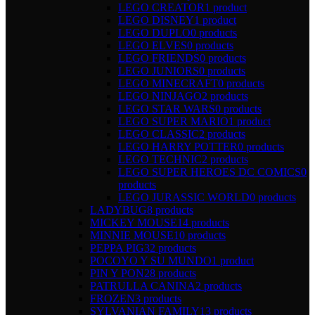
LEGO CREATOR
1 product
LEGO DISNEY
1 product
LEGO DUPLO
0 products
LEGO ELVES
0 products
LEGO FRIENDS
0 products
LEGO JUNIORS
0 products
LEGO MINECRAFT
0 products
LEGO NINJAGO
2 products
LEGO STAR WARS
0 products
LEGO SUPER MARIO
1 product
LEGO CLASSIC
2 products
LEGO HARRY POTTER
0 products
LEGO TECHNIC
2 products
LEGO SUPER HEROES DC COMICS
0
products
LEGO JURASSIC WORLD
0 products
LADYBUG
8 products
MICKEY MOUSE
14 products
MINNIE MOUSE
10 products
PEPPA PIG
32 products
POCOYO Y SU MUNDO
1 product
PIN Y PON
28 products
PATRULLA CANINA
2 products
FROZEN
3 products
SYLVANIAN FAMILY
13 products