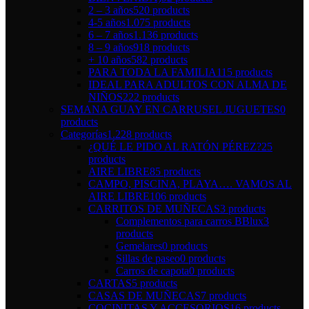
2 – 3 años
520 products
4-5 años
1.075 products
6 – 7 años
1.136 products
8 – 9 años
918 products
+ 10 años
582 products
PARA TODA LA FAMILIA
115 products
IDEAL PARA ADULTOS CON ALMA DE
NIÑOS
222 products
SEMANA GUAY EN CARRUSEL JUGUETES
0
products
Categorías
1.228 products
¿QUÉ LE PIDO AL RATÓN PÉREZ?
25
products
AIRE LIBRE
85 products
CAMPO, PISCINA, PLAYA…. VAMOS AL
AIRE LIBRE
106 products
CARRITOS DE MUÑECAS
3 products
Complementos para carros BBlux
3
products
Gemelares
0 products
Sillas de paseo
0 products
Carros de capota
0 products
CARTAS
5 products
CASAS DE MUÑECAS
7 products
COCINITAS Y ACCESORIOS
16 products