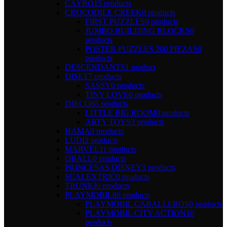
CAYRO
15 products
CROCODILE CREEK
0 products
FIRST PUZZLES
0 products
JUMBO BUILDING BLOCKS
0
products
POSTER PUZZLES 200 PIEZAS
0
products
DESCENDANTS
1 product
DISET
7 products
SASSY
0 products
TINY LOVE
0 products
DJECO
65 products
LITTLE BIG ROOM
0 products
ARTY TOYS
3 products
HAMA
0 products
LUDI
2 products
MARVEL
11 products
OBALL
0 products
PRINCESAS DISNEY
3 products
SCALEXTRIC
0 products
TRUNKI
0 products
PLAYMOBIL
86 products
PLAYMOBIL CABALLEROS
0 products
PLAYMOBIL CITY ACTION
10
products