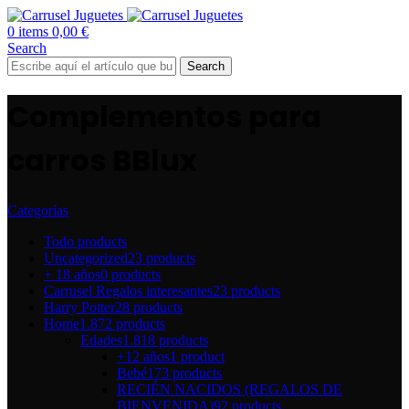
0
items
0,00
€
Search
Search
Complementos para
carros BBlux
Categorías
Todo
products
Uncategorized
23 products
+ 18 años
0 products
Carrusel Regalos interesantes
23 products
Harry Potter
28 products
Home
1.872 products
Edades
1.818 products
+12 años
1 product
Bebé
173 products
RECIÉN NACIDOS (REGALOS DE
BIENVENIDA)
92 products