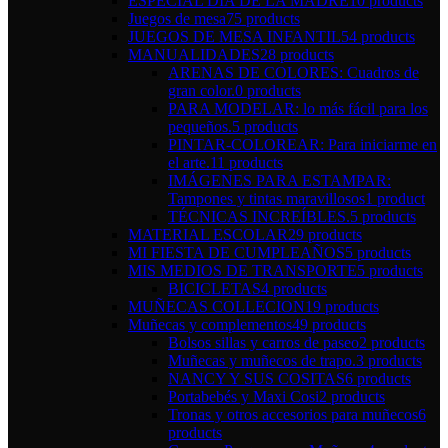
ESPECIAL DÍA DE LA MADRE
10 products
Juegos de mesa
75 products
JUEGOS DE MESA INFANTIL
54 products
MANUALIDADES
28 products
ARENAS DE COLORES: Cuadros de
gran color.
0 products
PARA MODELAR: lo más fácil para los
pequeños.
5 products
PINTAR-COLOREAR: Para iniciarme en
el arte.
11 products
IMÁGENES PARA ESTAMPAR:
Tampones y tintas maravillosos
1 product
TÉCNICAS INCREÍBLES.
5 products
MATERIAL ESCOLAR
29 products
MI FIESTA DE CUMPLEAÑOS
5 products
MIS MEDIOS DE TRANSPORTE
5 products
BICICLETAS
4 products
MUÑECAS COLLECION
19 products
Muñecas y complementos
49 products
Bolsos sillas y carros de paseo
2 products
Muñecas y muñecos de trapo.
3 products
NANCY Y SUS COSITAS
6 products
Portabebés y Maxi Cosi
2 products
Tronas y otros accesorios para muñecos
6
products