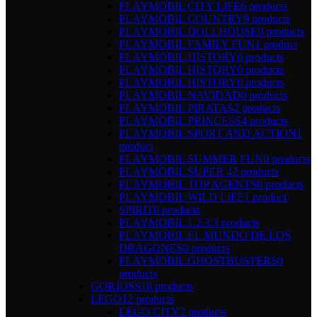
PLAYMOBIL CITY LIFE
6 products
PLAYMOBIL COUNTRY
9 products
PLAYMOBIL DOLLHOUSE
0 products
PLAYMOBIL FAMILY FUN
1 product
PLAYMOBIL HISTORY
0 products
PLAYMOBIL HISTORY
0 products
PLAYMOBIL HISTORY
0 products
PLAYMOBIL NAVIDAD
0 products
PLAYMOBIL PIRATAS
2 products
PLAYMOBIL PRINCESS
4 products
PLAYMOBIL SPORT AND ACTION
1
product
PLAYMOBIL SUMMER FUN
0 products
PLAYMOBIL SUPER 4
2 products
PLAYMOBIL TOP AGENTS
0 products
PLAYMOBIL WILD LIFE
1 product
SPIRIT
0 products
PLAYMOBIL 1.2.3.
3 products
PLAYMOBIL EL MUNDO DE LOS
DRAGONES
0 products
PLAYMOBIL GHOSTBUSTERS
0
products
GORJUSS
18 products
LEGO
12 products
LEGO CITY
2 products