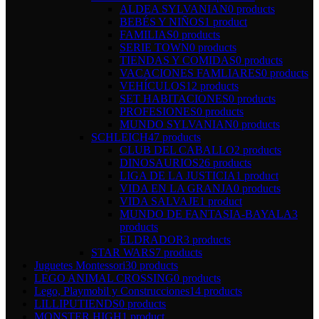
ALDEA SYLVANIAN
0 products
BEBÉS Y NIÑOS
1 product
FAMILIAS
0 products
SERIE TOWN
0 products
TIENDAS Y COMIDAS
0 products
VACACIONES FAMLIARES
0 products
VEHÍCULOS
12 products
SET HABITACIONES
0 products
PROFESIONES
0 products
MUNDO SYLVANIAN
0 products
SCHLEICH
47 products
CLUB DEL CABALLO
2 products
DINOSAURIOS
26 products
LIGA DE LA JUSTICIA
1 product
VIDA EN LA GRANJA
0 products
VIDA SALVAJE
1 product
MUNDO DE FANTASIA-BAYALA
3
products
ELDRADOR
3 products
STAR WARS
7 products
Juguetes Montessori
30 products
LEGO ANIMAL CROSSING
0 products
Lego, Playmobil y Construcciones
14 products
LILLIPUTIENDS
0 products
MONSTER HIGH
1 product