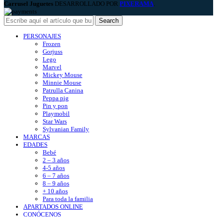
Carrusel Juguetes
DESARROLLADO POR
PIXERAMA
.
Search
PERSONAJES
Frozen
Gorjuss
Lego
Marvel
Mickey Mouse
Minnie Mouse
Patrulla Canina
Peppa pig
Pin y pon
Playmobil
Star Wars
Sylvanian Family
MARCAS
EDADES
Bebé
2 – 3 años
4-5 años
6 – 7 años
8 – 9 años
+ 10 años
Para toda la familia
APARTADOS ONLINE
CONÓCENOS