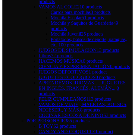
products
VAMOS AL COLE
210 products
Carros para mochilas
3 products
Mochila Escolar
51 products
Mochila y Saquitos de Guardería
49
products
Mochila Juvenil
25 products
Portatodos, bolsos de deporte, paraguas,
etc..
100 products
JUEGOS DE SIMULACION
13 products
Libros
72 products
HACEMOS MÚSICA
0 products
CIENCIA Y EXPERIMENTACIÓN
0 products
JUEGOS DEPORTIVOS
1 product
JUGUETES ECOLÓGICOS
0 products
APRENDEMOS IDIOMAS…. JUGUETES
EN INGLÉS, FRANCÉS, ALEMÁN,,,,
0
products
FELIZ CUMPLEAÑOS
113 products
VAMOS DE VIAJE,, MALETAS, BOLSOS,
NECESER,, Y MÁS.
8 products
COCINAR ES COSA DE NIÑOS
3 products
POR PERSONAJE
385 products
B TOYS
2 products
CANDY AND COQUETTE
1 product