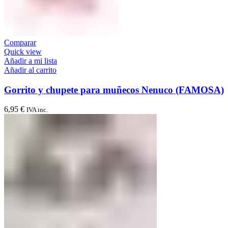
Comparar
Quick view
Añadir a mi lista
Añadir al carrito
Gorrito y chupete para muñecos Nenuco (FAMOSA)
6,95
€
IVA inc.