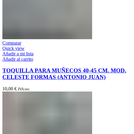
Comparar
Quick view
Añadir a mi lista
Añadir al carrito
TOQUILLA PARA MUÑECOS 40-45 CM. MOD.
CELESTE FORMAS (ANTONIO JUAN)
10,00
€
IVA inc.