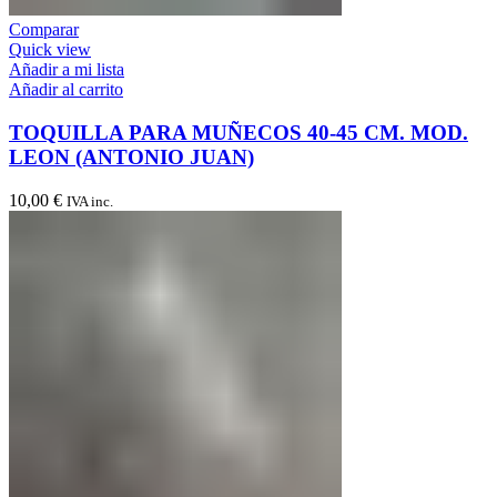
Comparar
Quick view
Añadir a mi lista
Añadir al carrito
TOQUILLA PARA MUÑECOS 40-45 CM. MOD.
LEON (ANTONIO JUAN)
10,00
€
IVA inc.