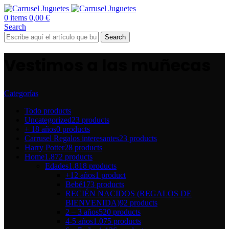
0
items
0,00
€
Search
Search
Vestimos a las muñecas
Categorías
Todo
products
Uncategorized
23 products
+ 18 años
0 products
Carrusel Regalos interesantes
23 products
Harry Potter
28 products
Home
1.872 products
Edades
1.818 products
+12 años
1 product
Bebé
173 products
RECIÉN NACIDOS (REGALOS DE
BIENVENIDA)
92 products
2 – 3 años
520 products
4-5 años
1.075 products