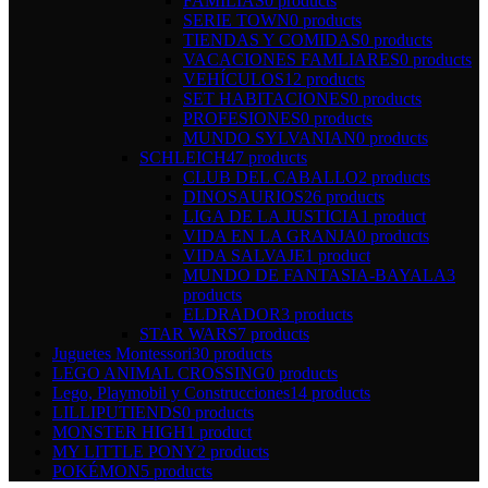
FAMILIAS
0 products
SERIE TOWN
0 products
TIENDAS Y COMIDAS
0 products
VACACIONES FAMLIARES
0 products
VEHÍCULOS
12 products
SET HABITACIONES
0 products
PROFESIONES
0 products
MUNDO SYLVANIAN
0 products
SCHLEICH
47 products
CLUB DEL CABALLO
2 products
DINOSAURIOS
26 products
LIGA DE LA JUSTICIA
1 product
VIDA EN LA GRANJA
0 products
VIDA SALVAJE
1 product
MUNDO DE FANTASIA-BAYALA
3
products
ELDRADOR
3 products
STAR WARS
7 products
Juguetes Montessori
30 products
LEGO ANIMAL CROSSING
0 products
Lego, Playmobil y Construcciones
14 products
LILLIPUTIENDS
0 products
MONSTER HIGH
1 product
MY LITTLE PONY
2 products
POKÉMON
5 products