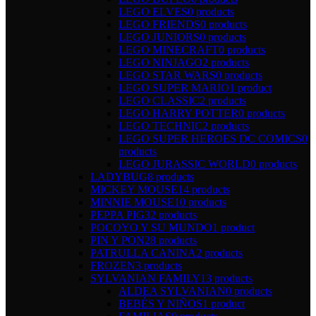
LEGO ELVES
0 products
LEGO FRIENDS
0 products
LEGO JUNIORS
0 products
LEGO MINECRAFT
0 products
LEGO NINJAGO
2 products
LEGO STAR WARS
0 products
LEGO SUPER MARIO
1 product
LEGO CLASSIC
2 products
LEGO HARRY POTTER
0 products
LEGO TECHNIC
2 products
LEGO SUPER HEROES DC COMICS
0
products
LEGO JURASSIC WORLD
0 products
LADYBUG
8 products
MICKEY MOUSE
14 products
MINNIE MOUSE
10 products
PEPPA PIG
32 products
POCOYO Y SU MUNDO
1 product
PIN Y PON
28 products
PATRULLA CANINA
2 products
FROZEN
3 products
SYLVANIAN FAMILY
13 products
ALDEA SYLVANIAN
0 products
BEBÉS Y NIÑOS
1 product