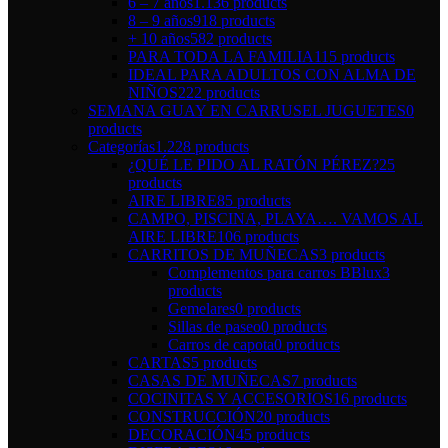
6 – 7 años
1.136 products
8 – 9 años
918 products
+ 10 años
582 products
PARA TODA LA FAMILIA
115 products
IDEAL PARA ADULTOS CON ALMA DE
NIÑOS
222 products
SEMANA GUAY EN CARRUSEL JUGUETES
0
products
Categorías
1.228 products
¿QUÉ LE PIDO AL RATÓN PÉREZ?
25
products
AIRE LIBRE
85 products
CAMPO, PISCINA, PLAYA…. VAMOS AL
AIRE LIBRE
106 products
CARRITOS DE MUÑECAS
3 products
Complementos para carros BBlux
3
products
Gemelares
0 products
Sillas de paseo
0 products
Carros de capota
0 products
CARTAS
5 products
CASAS DE MUÑECAS
7 products
COCINITAS Y ACCESORIOS
16 products
CONSTRUCCIÓN
20 products
DECORACIÓN
45 products