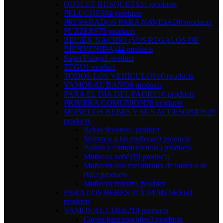
OUTLET BUSQUETS
31 products
PELUCHES
84 products
PREPARADOS PARA NAVIDAD
8 products
PUZZLES
75 products
RECIÉN NACIDO (SUS REGALOS DE
BIENVENIDA)
44 products
SuperThings
1 product
TEGU
1 product
TODOS LOS VEHÍCULOS
10 products
VAMOS AL BAÑO
6 products
PARA EL DÍA DEL PADRE
10 products
PRIMERA COMUNION
28 products
MUÑECOS BEBÉS Y SUS ACCESORIOS
28
products
Bebés llorones
1 product
Vestimos a las muñecas
9 products
Bolsos y complementos
5 products
Muñecos bebés
10 products
Muñecos con mecanismo de llanto o de
risa
2 products
Muñecos reborn
1 product
PARA LOS BEBES (0 A 24 MESES)
31
products
VAMOS AL COLE
210 products
Carros para mochilas
3 products