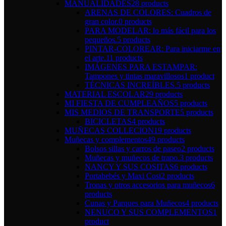
MANUALIDADES
28 products
ARENAS DE COLORES: Cuadros de
gran color.
0 products
PARA MODELAR: lo más fácil para los
pequeños.
5 products
PINTAR-COLOREAR: Para iniciarme en
el arte.
11 products
IMÁGENES PARA ESTAMPAR:
Tampones y tintas maravillosos
1 product
TÉCNICAS INCREÍBLES.
5 products
MATERIAL ESCOLAR
29 products
MI FIESTA DE CUMPLEAÑOS
5 products
MIS MEDIOS DE TRANSPORTE
5 products
BICICLETAS
4 products
MUÑECAS COLLECION
19 products
Muñecas y complementos
49 products
Bolsos sillas y carros de paseo
2 products
Muñecas y muñecos de trapo.
3 products
NANCY Y SUS COSITAS
6 products
Portabebés y Maxi Cosi
2 products
Tronas y otros accesorios para muñecos
6
products
Cunas y Parques para Muñecos
4 products
NENUCO Y SUS COMPLEMENTOS
1
product