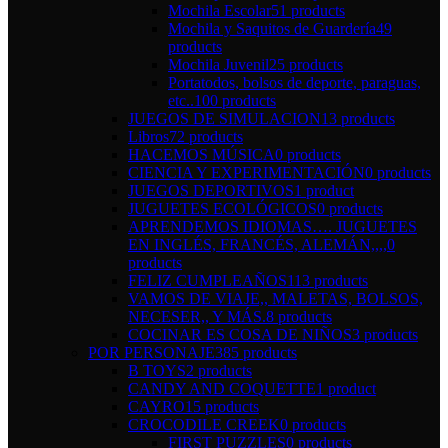
Mochila Escolar
51 products
Mochila y Saquitos de Guardería
49
products
Mochila Juvenil
25 products
Portatodos, bolsos de deporte, paraguas,
etc..
100 products
JUEGOS DE SIMULACION
13 products
Libros
72 products
HACEMOS MÚSICA
0 products
CIENCIA Y EXPERIMENTACIÓN
0 products
JUEGOS DEPORTIVOS
1 product
JUGUETES ECOLÓGICOS
0 products
APRENDEMOS IDIOMAS…. JUGUETES
EN INGLÉS, FRANCÉS, ALEMÁN,,,,
0
products
FELIZ CUMPLEAÑOS
113 products
VAMOS DE VIAJE,, MALETAS, BOLSOS,
NECESER,, Y MÁS.
8 products
COCINAR ES COSA DE NIÑOS
3 products
POR PERSONAJE
385 products
B TOYS
2 products
CANDY AND COQUETTE
1 product
CAYRO
15 products
CROCODILE CREEK
0 products
FIRST PUZZLES
0 products