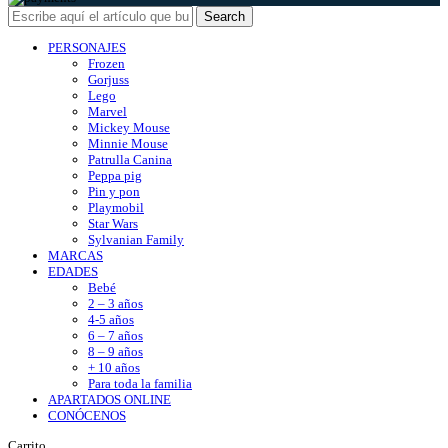
Search
PERSONAJES
Frozen
Gorjuss
Lego
Marvel
Mickey Mouse
Minnie Mouse
Patrulla Canina
Peppa pig
Pin y pon
Playmobil
Star Wars
Sylvanian Family
MARCAS
EDADES
Bebé
2 – 3 años
4-5 años
6 – 7 años
8 – 9 años
+ 10 años
Para toda la familia
APARTADOS ONLINE
CONÓCENOS
Carrito