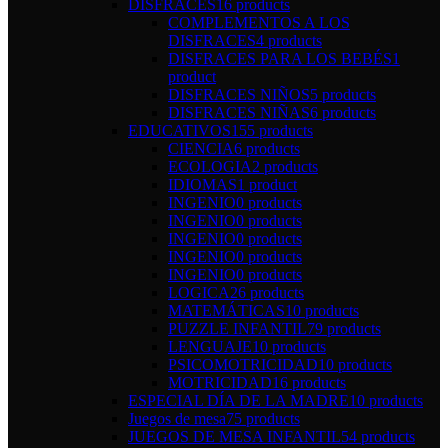
DISFRACES
16 products
COMPLEMENTOS A LOS
DISFRACES
4 products
DISFRACES PARA LOS BEBÉS
1
product
DISFRACES NIÑOS
5 products
DISFRACES NIÑAS
6 products
EDUCATIVOS
155 products
CIENCIA
6 products
ECOLOGIA
2 products
IDIOMAS
1 product
INGENIO
0 products
INGENIO
0 products
INGENIO
0 products
INGENIO
0 products
INGENIO
0 products
LOGICA
26 products
MATEMÁTICAS
10 products
PUZZLE INFANTIL
79 products
LENGUAJE
10 products
PSICOMOTRICIDAD
10 products
MOTRICIDAD
16 products
ESPECIAL DÍA DE LA MADRE
10 products
Juegos de mesa
75 products
JUEGOS DE MESA INFANTIL
54 products