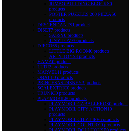
JUMBO BUILDING BLOCKS
0
products
POSTER PUZZLES 200 PIEZAS
0
products
DESCENDANTS
1 product
DISET
7 products
SASSY
0 products
TINY LOVE
0 products
DJECO
65 products
LITTLE BIG ROOM
0 products
ARTY TOYS
3 products
HAMA
0 products
LUDI
2 products
MARVEL
11 products
OBALL
0 products
PRINCESAS DISNEY
3 products
SCALEXTRIC
0 products
TRUNKI
0 products
PLAYMOBIL
86 products
PLAYMOBIL CABALLEROS
0 products
PLAYMOBIL CITY ACTION
10
products
PLAYMOBIL CITY LIFE
6 products
PLAYMOBIL COUNTRY
9 products
PLAYMOBIL DOLLHOUSE
0 products