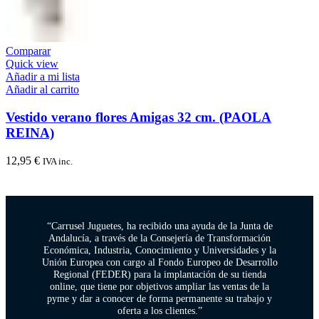
Comparar
Quick view
Añadir a mi lista
Añadir al carrito
Vestido verano flores Amigas 32 cm. (PAOLA
REINA)
12,95
€
IVA inc.
“Carrusel Juguetes, ha recibido una ayuda de la Junta de
Andalucía, a través de la Consejería de Transformación
Económica, Industria, Conocimiento y Universidades y la
Unión Europea con cargo al Fondo Europeo de Desarrollo
Regional (FEDER) para la implantación de su tienda
online, que tiene por objetivos ampliar las ventas de la
pyme y dar a conocer de forma permanente su trabajo y
oferta a los clientes.”