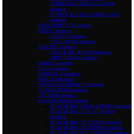
JUMBO BUILDING BLOCKS
0
products
POSTER PUZZLES 200 PIEZAS
0
products
DESCENDANTS
1 product
DISET
7 products
SASSY
0 products
TINY LOVE
0 products
DJECO
65 products
LITTLE BIG ROOM
0 products
ARTY TOYS
3 products
HAMA
0 products
LUDI
2 products
MARVEL
11 products
OBALL
0 products
PRINCESAS DISNEY
3 products
SCALEXTRIC
0 products
TRUNKI
0 products
PLAYMOBIL
86 products
PLAYMOBIL CABALLEROS
0 products
PLAYMOBIL CITY ACTION
10
products
PLAYMOBIL CITY LIFE
6 products
PLAYMOBIL COUNTRY
9 products
PLAYMOBIL DOLLHOUSE
0 products