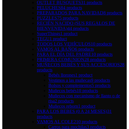
OUTLET BUSQUETS
31 products
PELUCHES
84 products
PREPARADOS PARA NAVIDAD
8 products
PUZZLES
75 products
RECIÉN NACIDO (SUS REGALOS DE
BIENVENIDA)
44 products
SuperThings
1 product
TEGU
1 product
TODOS LOS VEHÍCULOS
10 products
VAMOS AL BAÑO
6 products
PARA EL DÍA DEL PADRE
10 products
PRIMERA COMUNION
28 products
MUÑECOS BEBÉS Y SUS ACCESORIOS
28
products
Bebés llorones
1 product
Vestimos a las muñecas
9 products
Bolsos y complementos
5 products
Muñecos bebés
10 products
Muñecos con mecanismo de llanto o de
risa
2 products
Muñecos reborn
1 product
PARA LOS BEBES (0 A 24 MESES)
31
products
VAMOS AL COLE
210 products
Carros para mochilas
3 products