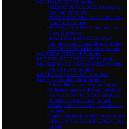
MANUALIDADES
28 products
ARENAS DE COLORES: Cuadros de
gran color.
0 products
PARA MODELAR: lo más fácil para los
pequeños.
5 products
PINTAR-COLOREAR: Para iniciarme en
el arte.
11 products
IMÁGENES PARA ESTAMPAR:
Tampones y tintas maravillosos
1 product
TÉCNICAS INCREÍBLES.
5 products
MATERIAL ESCOLAR
29 products
MI FIESTA DE CUMPLEAÑOS
5 products
MIS MEDIOS DE TRANSPORTE
5 products
BICICLETAS
4 products
MUÑECAS COLLECION
19 products
Muñecas y complementos
49 products
Bolsos sillas y carros de paseo
2 products
Muñecas y muñecos de trapo.
3 products
NANCY Y SUS COSITAS
6 products
Portabebés y Maxi Cosi
2 products
Tronas y otros accesorios para muñecos
6
products
Cunas y Parques para Muñecos
4 products
NENUCO Y SUS COMPLEMENTOS
1
product