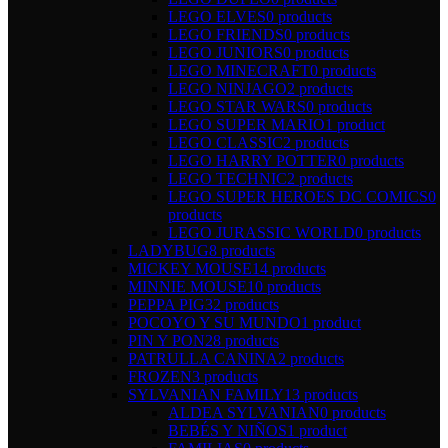
LEGO ELVES
0 products
LEGO FRIENDS
0 products
LEGO JUNIORS
0 products
LEGO MINECRAFT
0 products
LEGO NINJAGO
2 products
LEGO STAR WARS
0 products
LEGO SUPER MARIO
1 product
LEGO CLASSIC
2 products
LEGO HARRY POTTER
0 products
LEGO TECHNIC
2 products
LEGO SUPER HEROES DC COMICS
0
products
LEGO JURASSIC WORLD
0 products
LADYBUG
8 products
MICKEY MOUSE
14 products
MINNIE MOUSE
10 products
PEPPA PIG
32 products
POCOYO Y SU MUNDO
1 product
PIN Y PON
28 products
PATRULLA CANINA
2 products
FROZEN
3 products
SYLVANIAN FAMILY
13 products
ALDEA SYLVANIAN
0 products
BEBÉS Y NIÑOS
1 product