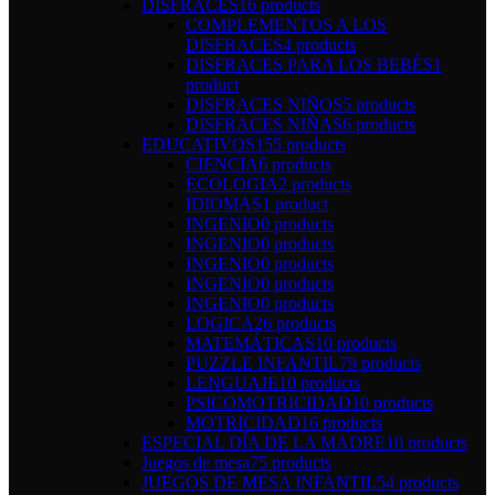
DISFRACES
16 products
COMPLEMENTOS A LOS
DISFRACES
4 products
DISFRACES PARA LOS BEBÉS
1
product
DISFRACES NIÑOS
5 products
DISFRACES NIÑAS
6 products
EDUCATIVOS
155 products
CIENCIA
6 products
ECOLOGIA
2 products
IDIOMAS
1 product
INGENIO
0 products
INGENIO
0 products
INGENIO
0 products
INGENIO
0 products
INGENIO
0 products
LOGICA
26 products
MATEMÁTICAS
10 products
PUZZLE INFANTIL
79 products
LENGUAJE
10 products
PSICOMOTRICIDAD
10 products
MOTRICIDAD
16 products
ESPECIAL DÍA DE LA MADRE
10 products
Juegos de mesa
75 products
JUEGOS DE MESA INFANTIL
54 products