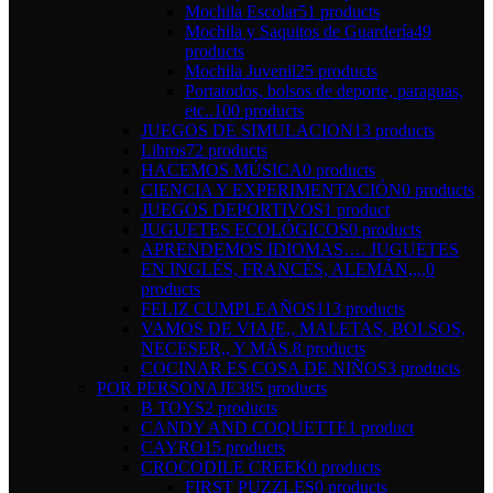
Mochila Escolar
51 products
Mochila y Saquitos de Guardería
49
products
Mochila Juvenil
25 products
Portatodos, bolsos de deporte, paraguas,
etc..
100 products
JUEGOS DE SIMULACION
13 products
Libros
72 products
HACEMOS MÚSICA
0 products
CIENCIA Y EXPERIMENTACIÓN
0 products
JUEGOS DEPORTIVOS
1 product
JUGUETES ECOLÓGICOS
0 products
APRENDEMOS IDIOMAS…. JUGUETES
EN INGLÉS, FRANCÉS, ALEMÁN,,,,
0
products
FELIZ CUMPLEAÑOS
113 products
VAMOS DE VIAJE,, MALETAS, BOLSOS,
NECESER,, Y MÁS.
8 products
COCINAR ES COSA DE NIÑOS
3 products
POR PERSONAJE
385 products
B TOYS
2 products
CANDY AND COQUETTE
1 product
CAYRO
15 products
CROCODILE CREEK
0 products
FIRST PUZZLES
0 products