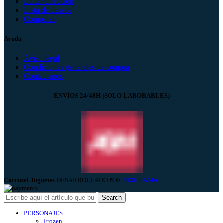
Editar dirección
Lista de deseos
Comparar
Ayuda
Aviso legal
Condiciones generales de compra
Contáctanos
ENVÍOS 24/48H (SOLO LABORABLES)
Carrusel Juguetes
DESARROLLADO POR
PIXERAMA
.
Search
PERSONAJES
Frozen