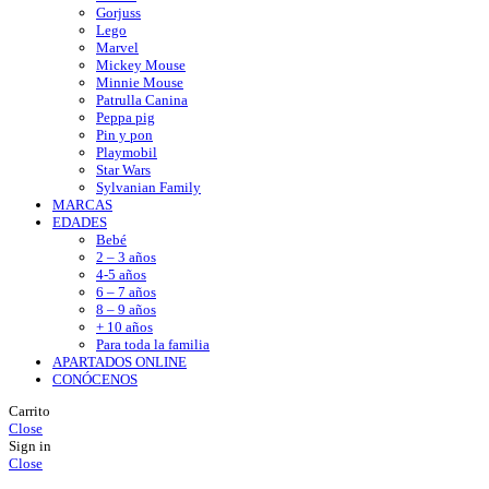
Gorjuss
Lego
Marvel
Mickey Mouse
Minnie Mouse
Patrulla Canina
Peppa pig
Pin y pon
Playmobil
Star Wars
Sylvanian Family
MARCAS
EDADES
Bebé
2 – 3 años
4-5 años
6 – 7 años
8 – 9 años
+ 10 años
Para toda la familia
APARTADOS ONLINE
CONÓCENOS
Carrito
Close
Sign in
Close