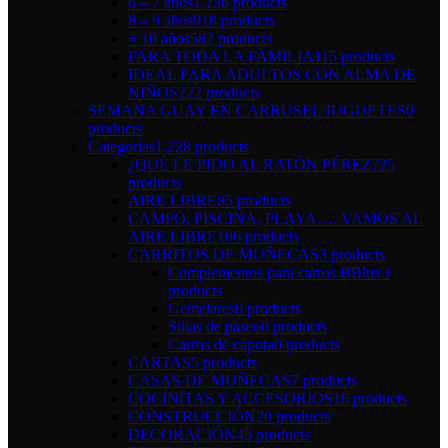
6 – 7 años
1.136 products
8 – 9 años
918 products
+ 10 años
582 products
PARA TODA LA FAMILIA
115 products
IDEAL PARA ADULTOS CON ALMA DE
NIÑOS
222 products
SEMANA GUAY EN CARRUSEL JUGUETES
0
products
Categorías
1.228 products
¿QUÉ LE PIDO AL RATÓN PÉREZ?
25
products
AIRE LIBRE
85 products
CAMPO, PISCINA, PLAYA…. VAMOS AL
AIRE LIBRE
106 products
CARRITOS DE MUÑECAS
3 products
Complementos para carros BBlux
3
products
Gemelares
0 products
Sillas de paseo
0 products
Carros de capota
0 products
CARTAS
5 products
CASAS DE MUÑECAS
7 products
COCINITAS Y ACCESORIOS
16 products
CONSTRUCCIÓN
20 products
DECORACIÓN
45 products