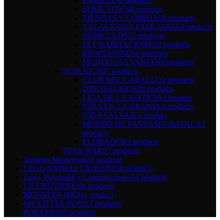
FAMILIAS
0 products
SERIE TOWN
0 products
TIENDAS Y COMIDAS
0 products
VACACIONES FAMLIARES
0 products
VEHÍCULOS
12 products
SET HABITACIONES
0 products
PROFESIONES
0 products
MUNDO SYLVANIAN
0 products
SCHLEICH
47 products
CLUB DEL CABALLO
2 products
DINOSAURIOS
26 products
LIGA DE LA JUSTICIA
1 product
VIDA EN LA GRANJA
0 products
VIDA SALVAJE
1 product
MUNDO DE FANTASIA-BAYALA
3
products
ELDRADOR
3 products
STAR WARS
7 products
Juguetes Montessori
30 products
LEGO ANIMAL CROSSING
0 products
Lego, Playmobil y Construcciones
14 products
LILLIPUTIENDS
0 products
MONSTER HIGH
1 product
MY LITTLE PONY
2 products
POKÉMON
5 products