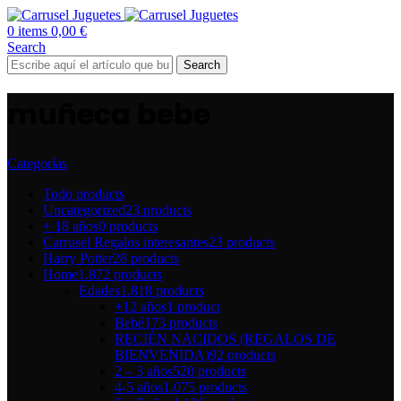
0
items
0,00
€
Search
Search
muñeca bebe
Categorías
Todo
products
Uncategorized
23 products
+ 18 años
0 products
Carrusel Regalos interesantes
23 products
Harry Potter
28 products
Home
1.872 products
Edades
1.818 products
+12 años
1 product
Bebé
173 products
RECIÉN NACIDOS (REGALOS DE
BIENVENIDA)
92 products
2 – 3 años
520 products
4-5 años
1.075 products