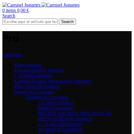
0
items
0,00
€
Search
Search
Pru
Categorías
Todo
products
Uncategorized
23 products
+ 18 años
0 products
Carrusel Regalos interesantes
23 products
Harry Potter
28 products
Home
1.872 products
Edades
1.818 products
+12 años
1 product
Bebé
173 products
RECIÉN NACIDOS (REGALOS DE
BIENVENIDA)
92 products
2 – 3 años
520 products
4-5 años
1.075 products