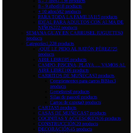
6 – 7 años
1.136 products
8 – 9 años
918 products
+ 10 años
582 products
PARA TODA LA FAMILIA
115 products
IDEAL PARA ADULTOS CON ALMA DE
NIÑOS
222 products
SEMANA GUAY EN CARRUSEL JUGUETES
0
products
Categorías
1.228 products
¿QUÉ LE PIDO AL RATÓN PÉREZ?
25
products
AIRE LIBRE
85 products
CAMPO, PISCINA, PLAYA…. VAMOS AL
AIRE LIBRE
106 products
CARRITOS DE MUÑECAS
3 products
Complementos para carros BBlux
3
products
Gemelares
0 products
Sillas de paseo
0 products
Carros de capota
0 products
CARTAS
5 products
CASAS DE MUÑECAS
7 products
COCINITAS Y ACCESORIOS
16 products
CONSTRUCCIÓN
20 products
DECORACIÓN
45 products