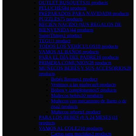
OUTLET BUSQUETS
31 products
PELUCHES
84 products
PREPARADOS PARA NAVIDAD
8 products
PUZZLES
75 products
RECIÉN NACIDO (SUS REGALOS DE
BIENVENIDA)
44 products
SuperThings
1 product
TEGU
1 product
TODOS LOS VEHÍCULOS
10 products
VAMOS AL BAÑO
6 products
PARA EL DÍA DEL PADRE
10 products
PRIMERA COMUNION
28 products
MUÑECOS BEBÉS Y SUS ACCESORIOS
28
products
Bebés llorones
1 product
Vestimos a las muñecas
9 products
Bolsos y complementos
5 products
Muñecos bebés
10 products
Muñecos con mecanismo de llanto o de
risa
2 products
Muñecos reborn
1 product
PARA LOS BEBES (0 A 24 MESES)
31
products
VAMOS AL COLE
210 products
Carros para mochilas
3 products