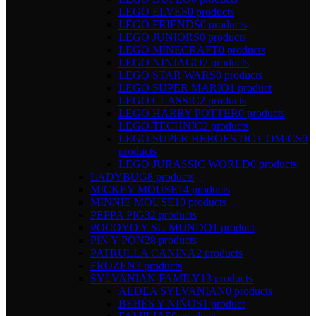
LEGO ELVES
0 products
LEGO FRIENDS
0 products
LEGO JUNIORS
0 products
LEGO MINECRAFT
0 products
LEGO NINJAGO
2 products
LEGO STAR WARS
0 products
LEGO SUPER MARIO
1 product
LEGO CLASSIC
2 products
LEGO HARRY POTTER
0 products
LEGO TECHNIC
2 products
LEGO SUPER HEROES DC COMICS
0
products
LEGO JURASSIC WORLD
0 products
LADYBUG
8 products
MICKEY MOUSE
14 products
MINNIE MOUSE
10 products
PEPPA PIG
32 products
POCOYO Y SU MUNDO
1 product
PIN Y PON
28 products
PATRULLA CANINA
2 products
FROZEN
3 products
SYLVANIAN FAMILY
13 products
ALDEA SYLVANIAN
0 products
BEBÉS Y NIÑOS
1 product