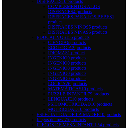
DISFRACES
16 products
COMPLEMENTOS A LOS
DISFRACES
4 products
DISFRACES PARA LOS BEBÉS
1
product
DISFRACES NIÑOS
5 products
DISFRACES NIÑAS
6 products
EDUCATIVOS
155 products
CIENCIA
6 products
ECOLOGIA
2 products
IDIOMAS
1 product
INGENIO
0 products
INGENIO
0 products
INGENIO
0 products
INGENIO
0 products
INGENIO
0 products
LOGICA
26 products
MATEMÁTICAS
10 products
PUZZLE INFANTIL
79 products
LENGUAJE
10 products
PSICOMOTRICIDAD
10 products
MOTRICIDAD
16 products
ESPECIAL DÍA DE LA MADRE
10 products
Juegos de mesa
75 products
JUEGOS DE MESA INFANTIL
54 products