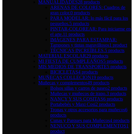
MANUALIDADES
28 products
ARENAS DE COLORES: Cuadros de
gran color.
0 products
PARA MODELAR: lo más fácil para los
pequeños.
5 products
PINTAR-COLOREAR: Para iniciarme en
el arte.
11 products
IMÁGENES PARA ESTAMPAR:
Tampones y tintas maravillosos
1 product
TÉCNICAS INCREÍBLES.
5 products
MATERIAL ESCOLAR
29 products
MI FIESTA DE CUMPLEAÑOS
5 products
MIS MEDIOS DE TRANSPORTE
5 products
BICICLETAS
4 products
MUÑECAS COLLECION
19 products
Muñecas y complementos
49 products
Bolsos sillas y carros de paseo
2 products
Muñecas y muñecos de trapo.
3 products
NANCY Y SUS COSITAS
6 products
Portabebés y Maxi Cosi
2 products
Tronas y otros accesorios para muñecos
6
products
Cunas y Parques para Muñecos
4 products
NENUCO Y SUS COMPLEMENTOS
1
product