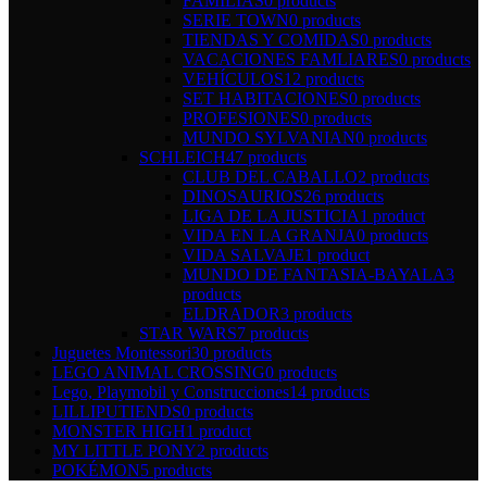
FAMILIAS
0 products
SERIE TOWN
0 products
TIENDAS Y COMIDAS
0 products
VACACIONES FAMLIARES
0 products
VEHÍCULOS
12 products
SET HABITACIONES
0 products
PROFESIONES
0 products
MUNDO SYLVANIAN
0 products
SCHLEICH
47 products
CLUB DEL CABALLO
2 products
DINOSAURIOS
26 products
LIGA DE LA JUSTICIA
1 product
VIDA EN LA GRANJA
0 products
VIDA SALVAJE
1 product
MUNDO DE FANTASIA-BAYALA
3
products
ELDRADOR
3 products
STAR WARS
7 products
Juguetes Montessori
30 products
LEGO ANIMAL CROSSING
0 products
Lego, Playmobil y Construcciones
14 products
LILLIPUTIENDS
0 products
MONSTER HIGH
1 product
MY LITTLE PONY
2 products
POKÉMON
5 products