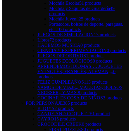
Mochila Escolar
51 products
Mochila y Saquitos de Guardería
49
products
Mochila Juvenil
25 products
Portatodos, bolsos de deporte, paraguas,
etc..
100 products
JUEGOS DE SIMULACION
13 products
Libros
72 products
HACEMOS MÚSICA
0 products
CIENCIA Y EXPERIMENTACIÓN
0 products
JUEGOS DEPORTIVOS
1 product
JUGUETES ECOLÓGICOS
0 products
APRENDEMOS IDIOMAS…. JUGUETES
EN INGLÉS, FRANCÉS, ALEMÁN,,,,
0
products
FELIZ CUMPLEAÑOS
113 products
VAMOS DE VIAJE,, MALETAS, BOLSOS,
NECESER,, Y MÁS.
8 products
COCINAR ES COSA DE NIÑOS
3 products
POR PERSONAJE
385 products
B TOYS
2 products
CANDY AND COQUETTE
1 product
CAYRO
15 products
CROCODILE CREEK
0 products
FIRST PUZZLES
0 products