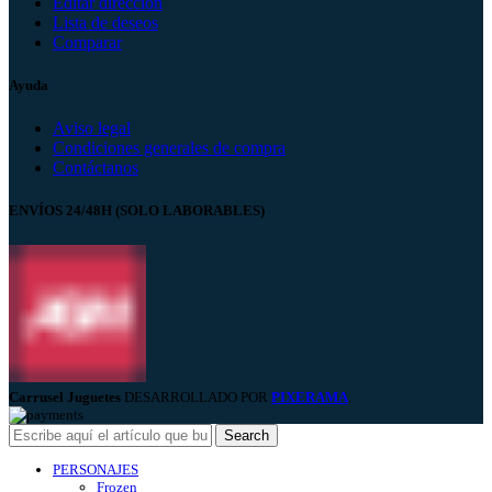
Editar dirección
Lista de deseos
Comparar
Ayuda
Aviso legal
Condiciones generales de compra
Contáctanos
ENVÍOS 24/48H (SOLO LABORABLES)
Carrusel Juguetes
DESARROLLADO POR
PIXERAMA
.
Search
PERSONAJES
Frozen