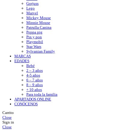
Gorjuss
Lego
Marvel
Mickey Mouse
Minnie Mouse
Patrulla Canina
Peppa pig
Pin y pon
Playmobil
Star Wars
Sylvanian Family
MARCAS
EDADES
Bebé
2 – 3 años
4-5 años
6 – 7 años
8 – 9 años
+ 10 años
Para toda la familia
APARTADOS ONLINE
CONÓCENOS
Carrito
Close
Sign in
Close