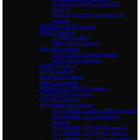
JUMBO BUILDING BLOCKS
0
products
POSTER PUZZLES 200 PIEZAS
0
products
DESCENDANTS
1 product
DISET
7 products
SASSY
0 products
TINY LOVE
0 products
DJECO
65 products
LITTLE BIG ROOM
0 products
ARTY TOYS
3 products
HAMA
0 products
LUDI
2 products
MARVEL
11 products
OBALL
0 products
PRINCESAS DISNEY
3 products
SCALEXTRIC
0 products
TRUNKI
0 products
PLAYMOBIL
86 products
PLAYMOBIL CABALLEROS
0 products
PLAYMOBIL CITY ACTION
10
products
PLAYMOBIL CITY LIFE
6 products
PLAYMOBIL COUNTRY
9 products
PLAYMOBIL DOLLHOUSE
0 products