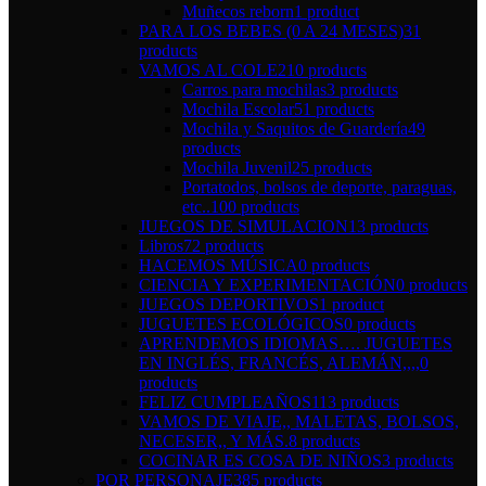
Muñecos reborn
1 product
PARA LOS BEBES (0 A 24 MESES)
31
products
VAMOS AL COLE
210 products
Carros para mochilas
3 products
Mochila Escolar
51 products
Mochila y Saquitos de Guardería
49
products
Mochila Juvenil
25 products
Portatodos, bolsos de deporte, paraguas,
etc..
100 products
JUEGOS DE SIMULACION
13 products
Libros
72 products
HACEMOS MÚSICA
0 products
CIENCIA Y EXPERIMENTACIÓN
0 products
JUEGOS DEPORTIVOS
1 product
JUGUETES ECOLÓGICOS
0 products
APRENDEMOS IDIOMAS…. JUGUETES
EN INGLÉS, FRANCÉS, ALEMÁN,,,,
0
products
FELIZ CUMPLEAÑOS
113 products
VAMOS DE VIAJE,, MALETAS, BOLSOS,
NECESER,, Y MÁS.
8 products
COCINAR ES COSA DE NIÑOS
3 products
POR PERSONAJE
385 products