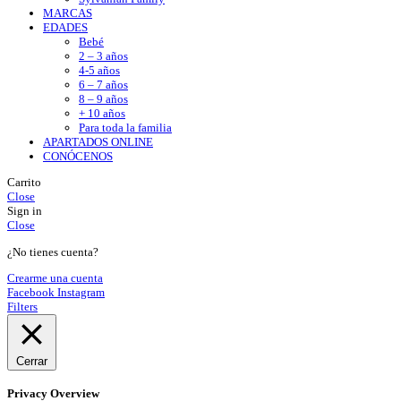
MARCAS
EDADES
Bebé
2 – 3 años
4-5 años
6 – 7 años
8 – 9 años
+ 10 años
Para toda la familia
APARTADOS ONLINE
CONÓCENOS
Carrito
Close
Sign in
Close
¿No tienes cuenta?
Crearme una cuenta
Facebook
Instagram
Filters
Cerrar
Privacy Overview