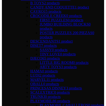
B TOYS
2 products
CANDY AND COQUETTE
1 product
CAYRO
15 products
CROCODILE CREEK
0 products
FIRST PUZZLES
0 products
JUMBO BUILDING BLOCKS
0
products
POSTER PUZZLES 200 PIEZAS
0
products
DESCENDANTS
1 product
DISET
7 products
SASSY
0 products
TINY LOVE
0 products
DJECO
65 products
LITTLE BIG ROOM
0 products
ARTY TOYS
3 products
HAMA
0 products
LUDI
2 products
MARVEL
11 products
OBALL
0 products
PRINCESAS DISNEY
3 products
SCALEXTRIC
0 products
TRUNKI
0 products
PLAYMOBIL
86 products
PLAYMOBIL CABALLEROS
0 products