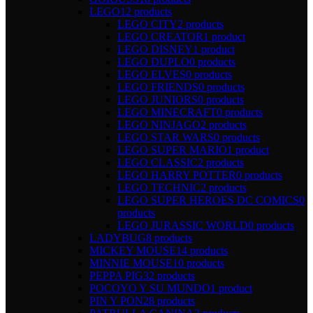
LEGO
12 products
LEGO CITY
2 products
LEGO CREATOR
1 product
LEGO DISNEY
1 product
LEGO DUPLO
0 products
LEGO ELVES
0 products
LEGO FRIENDS
0 products
LEGO JUNIORS
0 products
LEGO MINECRAFT
0 products
LEGO NINJAGO
2 products
LEGO STAR WARS
0 products
LEGO SUPER MARIO
1 product
LEGO CLASSIC
2 products
LEGO HARRY POTTER
0 products
LEGO TECHNIC
2 products
LEGO SUPER HEROES DC COMICS
0
products
LEGO JURASSIC WORLD
0 products
LADYBUG
8 products
MICKEY MOUSE
14 products
MINNIE MOUSE
10 products
PEPPA PIG
32 products
POCOYO Y SU MUNDO
1 product
PIN Y PON
28 products