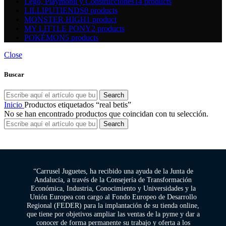
Lego, Playmobil y Construcciones
14 products
LILLIPUTIENDS
0 products
MONSTER HIGH
1 product
MY LITTLE PONY
2 products
POKÉMON
5 products
Close
Buscar
Search
Inicio
Productos etiquetados “real betis”
No se han encontrado productos que coincidan con tu selección.
Search
“Carrusel Juguetes, ha recibido una ayuda de la Junta de
Andalucía, a través de la Consejería de Transformación
Económica, Industria, Conocimiento y Universidades y la
Unión Europea con cargo al Fondo Europeo de Desarrollo
Regional (FEDER) para la implantación de su tienda online,
que tiene por objetivos ampliar las ventas de la pyme y dar a
conocer de forma permanente su trabajo y oferta a los