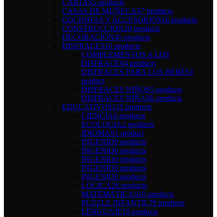
CARTAS
5 products
CASAS DE MUÑECAS
7 products
COCINITAS Y ACCESORIOS
16 products
CONSTRUCCIÓN
20 products
DECORACIÓN
45 products
DISFRACES
16 products
COMPLEMENTOS A LOS
DISFRACES
4 products
DISFRACES PARA LOS BEBÉS
1
product
DISFRACES NIÑOS
5 products
DISFRACES NIÑAS
6 products
EDUCATIVOS
155 products
CIENCIA
6 products
ECOLOGIA
2 products
IDIOMAS
1 product
INGENIO
0 products
INGENIO
0 products
INGENIO
0 products
INGENIO
0 products
INGENIO
0 products
LOGICA
26 products
MATEMÁTICAS
10 products
PUZZLE INFANTIL
79 products
LENGUAJE
10 products