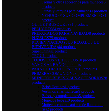
Tronas y otros accesorios para muñecos
6
products
Cunas y Parques para Muñecos
4 products
NENUCO Y SUS COMPLEMENTOS
1
product
OUTLET BUSQUETS
31 products
PELUCHES
84 products
PREPARADOS PARA NAVIDAD
8 products
PUZZLES
75 products
RECIÉN NACIDO (SUS REGALOS DE
BIENVENIDA)
44 products
SuperThings
1 product
TEGU
1 product
TODOS LOS VEHÍCULOS
10 products
VAMOS AL BAÑO
6 products
PARA EL DÍA DEL PADRE
10 products
PRIMERA COMUNION
28 products
MUÑECOS BEBÉS Y SUS ACCESORIOS
28
products
Bebés llorones
1 product
Vestimos a las muñecas
9 products
Bolsos y complementos
5 products
Muñecos bebés
10 products
Muñecos con mecanismo de llanto o de
risa
2 products