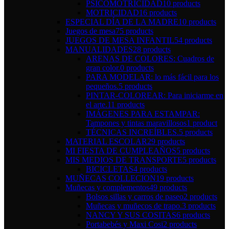
PSICOMOTRICIDAD
10 products
MOTRICIDAD
16 products
ESPECIAL DÍA DE LA MADRE
10 products
Juegos de mesa
75 products
JUEGOS DE MESA INFANTIL
54 products
MANUALIDADES
28 products
ARENAS DE COLORES: Cuadros de
gran color.
0 products
PARA MODELAR: lo más fácil para los
pequeños.
5 products
PINTAR-COLOREAR: Para iniciarme en
el arte.
11 products
IMÁGENES PARA ESTAMPAR:
Tampones y tintas maravillosos
1 product
TÉCNICAS INCREÍBLES.
5 products
MATERIAL ESCOLAR
29 products
MI FIESTA DE CUMPLEAÑOS
5 products
MIS MEDIOS DE TRANSPORTE
5 products
BICICLETAS
4 products
MUÑECAS COLLECION
19 products
Muñecas y complementos
49 products
Bolsos sillas y carros de paseo
2 products
Muñecas y muñecos de trapo.
3 products
NANCY Y SUS COSITAS
6 products
Portabebés y Maxi Cosi
2 products