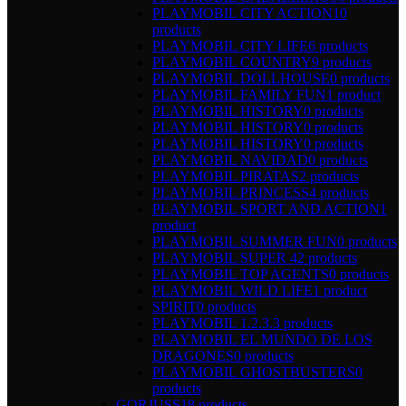
PLAYMOBIL CITY ACTION
10
products
PLAYMOBIL CITY LIFE
6 products
PLAYMOBIL COUNTRY
9 products
PLAYMOBIL DOLLHOUSE
0 products
PLAYMOBIL FAMILY FUN
1 product
PLAYMOBIL HISTORY
0 products
PLAYMOBIL HISTORY
0 products
PLAYMOBIL HISTORY
0 products
PLAYMOBIL NAVIDAD
0 products
PLAYMOBIL PIRATAS
2 products
PLAYMOBIL PRINCESS
4 products
PLAYMOBIL SPORT AND ACTION
1
product
PLAYMOBIL SUMMER FUN
0 products
PLAYMOBIL SUPER 4
2 products
PLAYMOBIL TOP AGENTS
0 products
PLAYMOBIL WILD LIFE
1 product
SPIRIT
0 products
PLAYMOBIL 1.2.3.
3 products
PLAYMOBIL EL MUNDO DE LOS
DRAGONES
0 products
PLAYMOBIL GHOSTBUSTERS
0
products
GORJUSS
18 products