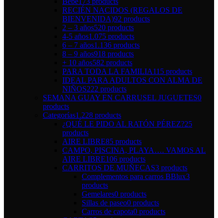
Bebé
173 products
RECIÉN NACIDOS (REGALOS DE
BIENVENIDA)
92 products
2 – 3 años
520 products
4-5 años
1.075 products
6 – 7 años
1.136 products
8 – 9 años
918 products
+ 10 años
582 products
PARA TODA LA FAMILIA
115 products
IDEAL PARA ADULTOS CON ALMA DE
NIÑOS
222 products
SEMANA GUAY EN CARRUSEL JUGUETES
0
products
Categorías
1.228 products
¿QUÉ LE PIDO AL RATÓN PÉREZ?
25
products
AIRE LIBRE
85 products
CAMPO, PISCINA, PLAYA…. VAMOS AL
AIRE LIBRE
106 products
CARRITOS DE MUÑECAS
3 products
Complementos para carros BBlux
3
products
Gemelares
0 products
Sillas de paseo
0 products
Carros de capota
0 products