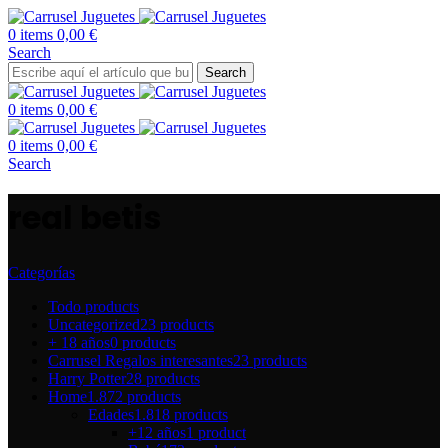
0
items
0,00
€
Search
Search
0
items
0,00
€
0
items
0,00
€
Search
real betis
Categorías
Todo
products
Uncategorized
23 products
+ 18 años
0 products
Carrusel Regalos interesantes
23 products
Harry Potter
28 products
Home
1.872 products
Edades
1.818 products
+12 años
1 product