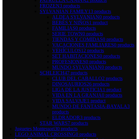
PATRULLA CANINA
2 products
FROZEN
3 products
SYLVANIAN FAMILY
13 products
ALDEA SYLVANIAN
0 products
BEBÉS Y NIÑOS
1 product
FAMILIAS
0 products
SERIE TOWN
0 products
TIENDAS Y COMIDAS
0 products
VACACIONES FAMLIARES
0 products
VEHÍCULOS
12 products
SET HABITACIONES
0 products
PROFESIONES
0 products
MUNDO SYLVANIAN
0 products
SCHLEICH
47 products
CLUB DEL CABALLO
2 products
DINOSAURIOS
26 products
LIGA DE LA JUSTICIA
1 product
VIDA EN LA GRANJA
0 products
VIDA SALVAJE
1 product
MUNDO DE FANTASIA-BAYALA
3
products
ELDRADOR
3 products
STAR WARS
7 products
Juguetes Montessori
30 products
LEGO ANIMAL CROSSING
0 products