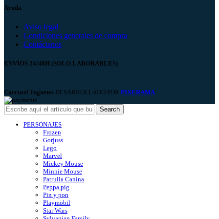
Ayuda
Aviso legal
Condiciones generales de compra
Contáctanos
ENVÍOS 24/48H (SOLO LABORABLES)
Carrusel Juguetes
DESARROLLADO POR
PIXERAMA
.
Search
PERSONAJES
Frozen
Gorjuss
Lego
Marvel
Mickey Mouse
Minnie Mouse
Patrulla Canina
Peppa pig
Pin y pon
Playmobil
Star Wars
Sylvanian Family