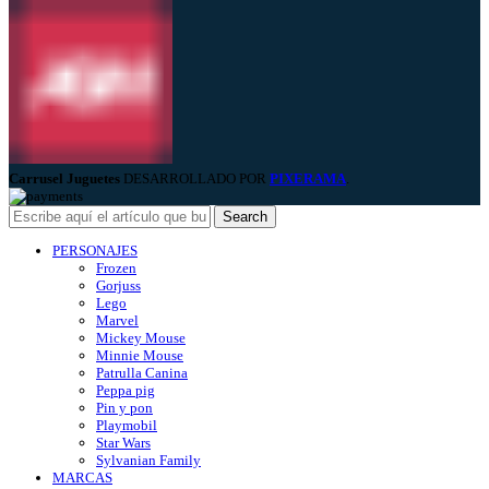
Carrusel Juguetes
DESARROLLADO POR
PIXERAMA
.
Search
PERSONAJES
Frozen
Gorjuss
Lego
Marvel
Mickey Mouse
Minnie Mouse
Patrulla Canina
Peppa pig
Pin y pon
Playmobil
Star Wars
Sylvanian Family
MARCAS