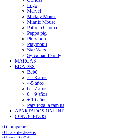
Lego
Marvel
Mickey Mouse
Minnie Mouse
Patrulla Canina
Peppa pig
Pin y pon
Playmobil
Star Wars
Sylvanian Family
MARCAS
EDADES
Bebé
2 – 3 años
4-5 años
6 – 7 años
8 – 9 años
+ 10 años
Para toda la familia
APARTADOS ONLINE
CONÓCENOS
0
Comparar
0
Lista de deseos
0
items
0,00
€