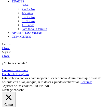
EDADES
Bebé
2 – 3 años
4-5 años
6 – 7 años
8 – 9 años
+ 10 años
Para toda la familia
APARTADOS ONLINE
CONÓCENOS
Carrito
Close
Sign in
Close
¿No tienes cuenta?
Crearme una cuenta
Facebook
Instagram
Esta web usa cookies para mejorar tu experiencia. Asumiremos que estás de
acuerdo con ellas, aunque, si lo deseas, puedes rechazarlas.
Leer más
Ajustes de las cookies
ACEPTAR
Manage consent
Cerrar