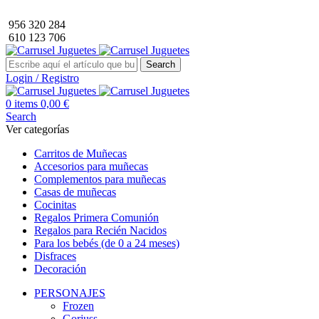
Envío GRATIS a partir de 40€ de compra (solo península).
956 320 284
610 123 706
Search
Login / Registro
0
items
0,00
€
Search
Ver categorías
Carritos de Muñecas
Accesorios para muñecas
Complementos para muñecas
Casas de muñecas
Cocinitas
Regalos Primera Comunión
Regalos para Recién Nacidos
Para los bebés (de 0 a 24 meses)
Disfraces
Decoración
PERSONAJES
Frozen
Gorjuss