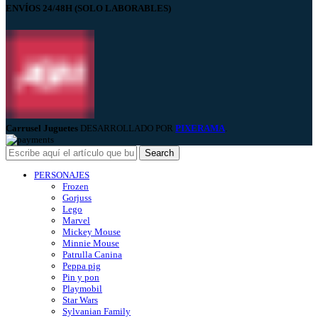
ENVÍOS 24/48H (SOLO LABORABLES)
Carrusel Juguetes
DESARROLLADO POR
PIXERAMA
.
Search
PERSONAJES
Frozen
Gorjuss
Lego
Marvel
Mickey Mouse
Minnie Mouse
Patrulla Canina
Peppa pig
Pin y pon
Playmobil
Star Wars
Sylvanian Family