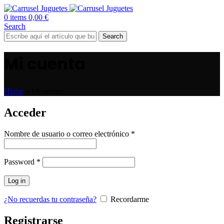
0
items
0,00
€
Search
Search
Mi cuenta
Home
»
Mi cuenta
Acceder
Nombre de usuario o correo electrónico
*
Password
*
Log in
¿No recuerdas tu contraseña?
Recordarme
Registrarse