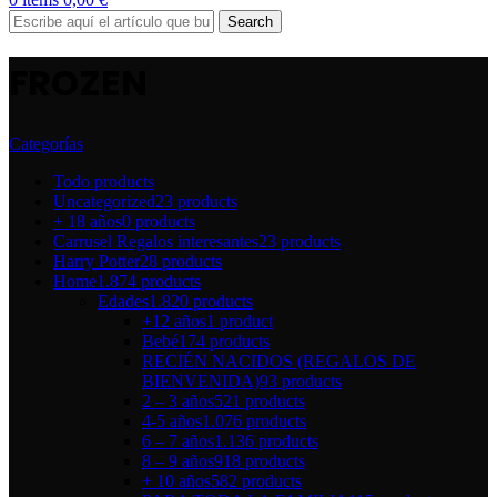
Search
FROZEN
Categorías
Todo
products
Uncategorized
23 products
+ 18 años
0 products
Carrusel Regalos interesantes
23 products
Harry Potter
28 products
Home
1.874 products
Edades
1.820 products
+12 años
1 product
Bebé
174 products
RECIÉN NACIDOS (REGALOS DE
BIENVENIDA)
93 products
2 – 3 años
521 products
4-5 años
1.076 products
6 – 7 años
1.136 products
8 – 9 años
918 products
+ 10 años
582 products