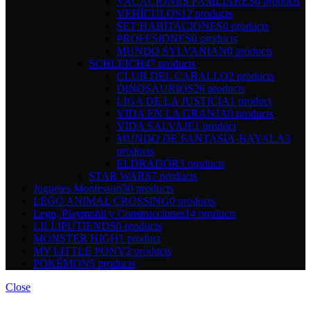
VACACIONES FAMLIARES
0 products
VEHÍCULOS
12 products
SET HABITACIONES
0 products
PROFESIONES
0 products
MUNDO SYLVANIAN
0 products
SCHLEICH
47 products
CLUB DEL CABALLO
2 products
DINOSAURIOS
26 products
LIGA DE LA JUSTICIA
1 product
VIDA EN LA GRANJA
0 products
VIDA SALVAJE
1 product
MUNDO DE FANTASIA-BAYALA
3
products
ELDRADOR
3 products
STAR WARS
7 products
Juguetes Montessori
30 products
LEGO ANIMAL CROSSING
0 products
Lego, Playmobil y Construcciones
14 products
LILLIPUTIENDS
0 products
MONSTER HIGH
1 product
MY LITTLE PONY
2 products
POKÉMON
5 products
Close