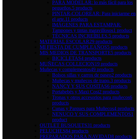
PARA MODELAR: lo más fácil para los
pequeños.
5 products
PINTAR-COLOREAR: Para iniciarme en
el arte.
11 products
IMÁGENES PARA ESTAMPAR:
Tampones y tintas maravillosos
1 product
TÉCNICAS INCREÍBLES.
5 products
MATERIAL ESCOLAR
29 products
MI FIESTA DE CUMPLEAÑOS
5 products
MIS MEDIOS DE TRANSPORTE
5 products
BICICLETAS
4 products
MUÑECAS COLLECION
19 products
Muñecas y complementos
49 products
Bolsos sillas y carros de paseo
2 products
Muñecas y muñecos de trapo.
3 products
NANCY Y SUS COSITAS
6 products
Portabebés y Maxi Cosi
2 products
Tronas y otros accesorios para muñecos
6
products
Cunas y Parques para Muñecos
4 products
NENUCO Y SUS COMPLEMENTOS
1
product
OUTLET BUSQUETS
31 products
PELUCHES
84 products
PREPARADOS PARA NAVIDAD
8 products