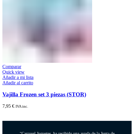
Comparar
Quick view
Añadir a mi lista
Añadir al carrito
Vajilla Frozen set 3 piezas (STOR)
7,95
€
IVA inc.
“Carrusel Juguetes, ha recibido una ayuda de la Junta de