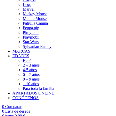
Lego
Marvel
Mickey Mouse
Minnie Mouse
Patrulla Canina
Peppa pig
Pin y pon
Playmobil
Star Wars
Sylvanian Family
MARCAS
EDADES
Bebé
2 – 3 años
4-5 años
6 – 7 años
8 – 9 años
+ 10 años
Para toda la familia
APARTADOS ONLINE
CONÓCENOS
0
Comparar
0
Lista de deseos
0
items
0,00
€