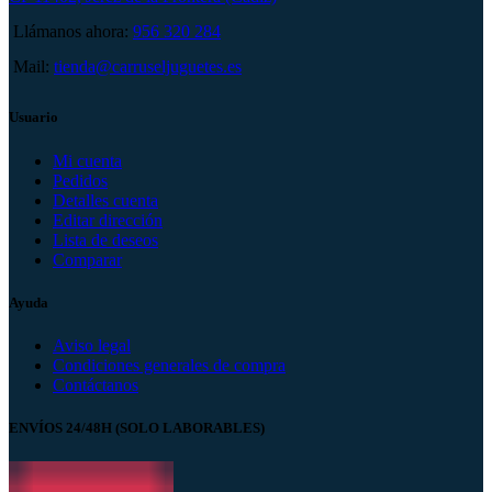
Llámanos ahora:
956 320 284
Mail:
tienda@carruseljuguetes.es
Usuario
Mi cuenta
Pedidos
Detalles cuenta
Editar dirección
Lista de deseos
Comparar
Ayuda
Aviso legal
Condiciones generales de compra
Contáctanos
ENVÍOS 24/48H (SOLO LABORABLES)