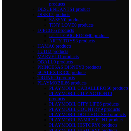
products
DESCENDANTS
1 product
DISET
7 products
SASSY
0 products
TINY LOVE
0 products
DJECO
65 products
LITTLE BIG ROOM
0 products
ARTY TOYS
3 products
HAMA
0 products
LUDI
2 products
MARVEL
11 products
OBALL
0 products
PRINCESAS DISNEY
3 products
SCALEXTRIC
0 products
TRUNKI
0 products
PLAYMOBIL
86 products
PLAYMOBIL CABALLEROS
0 products
PLAYMOBIL CITY ACTION
10
products
PLAYMOBIL CITY LIFE
6 products
PLAYMOBIL COUNTRY
9 products
PLAYMOBIL DOLLHOUSE
0 products
PLAYMOBIL FAMILY FUN
1 product
PLAYMOBIL HISTORY
0 products
PLAYMOBIL HISTORY
0 products