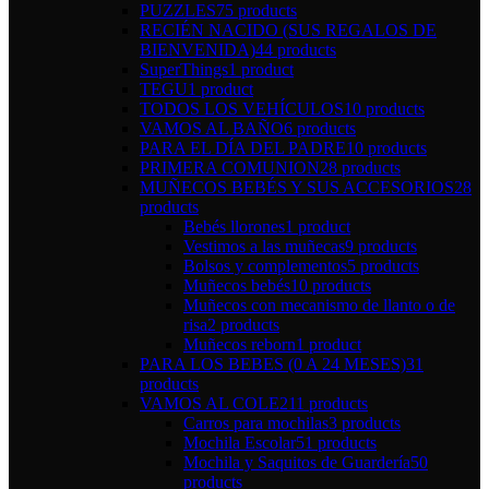
PUZZLES
75 products
RECIÉN NACIDO (SUS REGALOS DE
BIENVENIDA)
44 products
SuperThings
1 product
TEGU
1 product
TODOS LOS VEHÍCULOS
10 products
VAMOS AL BAÑO
6 products
PARA EL DÍA DEL PADRE
10 products
PRIMERA COMUNION
28 products
MUÑECOS BEBÉS Y SUS ACCESORIOS
28
products
Bebés llorones
1 product
Vestimos a las muñecas
9 products
Bolsos y complementos
5 products
Muñecos bebés
10 products
Muñecos con mecanismo de llanto o de
risa
2 products
Muñecos reborn
1 product
PARA LOS BEBES (0 A 24 MESES)
31
products
VAMOS AL COLE
211 products
Carros para mochilas
3 products
Mochila Escolar
51 products
Mochila y Saquitos de Guardería
50
products