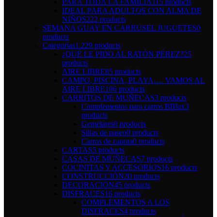
PARA TODA LA FAMILIA
115 products
IDEAL PARA ADULTOS CON ALMA DE
NIÑOS
222 products
SEMANA GUAY EN CARRUSEL JUGUETES
0
products
Categorías
1.229 products
¿QUÉ LE PIDO AL RATÓN PÉREZ?
25
products
AIRE LIBRE
85 products
CAMPO, PISCINA, PLAYA…. VAMOS AL
AIRE LIBRE
106 products
CARRITOS DE MUÑECAS
3 products
Complementos para carros BBlux
3
products
Gemelares
0 products
Sillas de paseo
0 products
Carros de capota
0 products
CARTAS
5 products
CASAS DE MUÑECAS
7 products
COCINITAS Y ACCESORIOS
16 products
CONSTRUCCIÓN
20 products
DECORACIÓN
45 products
DISFRACES
16 products
COMPLEMENTOS A LOS
DISFRACES
4 products