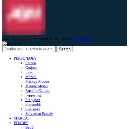
Carrusel Juguetes
DESARROLLADO POR
PIXERAMA
.
Search
PERSONAJES
Frozen
Gorjuss
Lego
Marvel
Mickey Mouse
Minnie Mouse
Patrulla Canina
Peppa pig
Pin y pon
Playmobil
Star Wars
Sylvanian Family
MARCAS
EDADES
Bebé