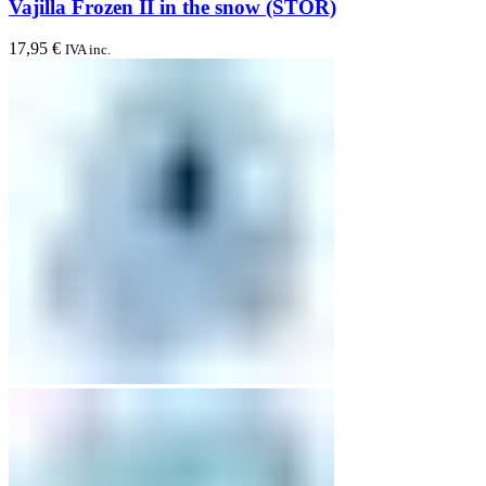
Vajilla Frozen II in the snow (STOR)
17,95
€
IVA inc.