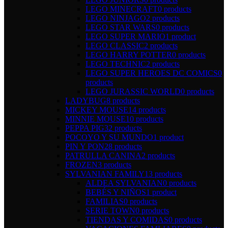
LEGO MINECRAFT
0 products
LEGO NINJAGO
2 products
LEGO STAR WARS
0 products
LEGO SUPER MARIO
1 product
LEGO CLASSIC
2 products
LEGO HARRY POTTER
0 products
LEGO TECHNIC
2 products
LEGO SUPER HEROES DC COMICS
0
products
LEGO JURASSIC WORLD
0 products
LADYBUG
8 products
MICKEY MOUSE
14 products
MINNIE MOUSE
10 products
PEPPA PIG
32 products
POCOYO Y SU MUNDO
1 product
PIN Y PON
28 products
PATRULLA CANINA
2 products
FROZEN
3 products
SYLVANIAN FAMILY
13 products
ALDEA SYLVANIAN
0 products
BEBÉS Y NIÑOS
1 product
FAMILIAS
0 products
SERIE TOWN
0 products
TIENDAS Y COMIDAS
0 products