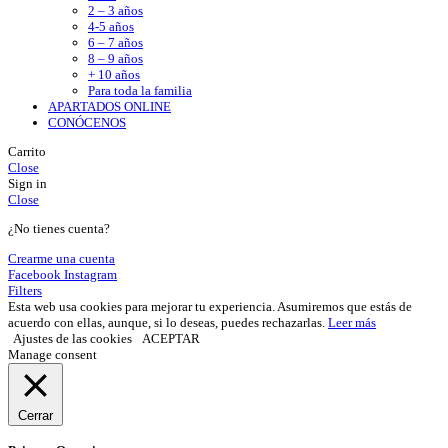
2 – 3 años
4-5 años
6 – 7 años
8 – 9 años
+ 10 años
Para toda la familia
APARTADOS ONLINE
CONÓCENOS
Carrito
Close
Sign in
Close
¿No tienes cuenta?
Crearme una cuenta
Facebook
Instagram
Filters
Esta web usa cookies para mejorar tu experiencia. Asumiremos que estás de
acuerdo con ellas, aunque, si lo deseas, puedes rechazarlas.
Leer más
Ajustes de las cookies
ACEPTAR
Manage consent
Cerrar