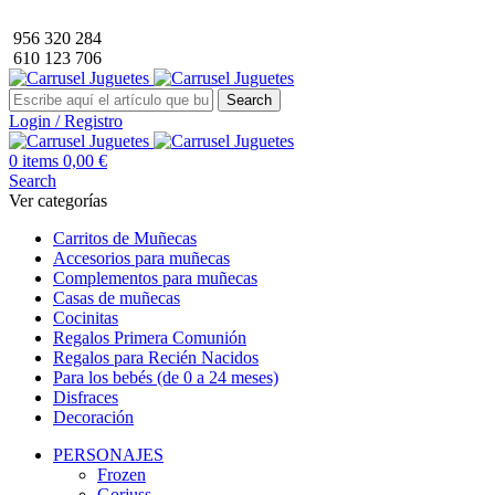
Envío GRATIS a partir de 40€ de compra (solo península).
956 320 284
610 123 706
Search
Login / Registro
0
items
0,00
€
Search
Ver categorías
Carritos de Muñecas
Accesorios para muñecas
Complementos para muñecas
Casas de muñecas
Cocinitas
Regalos Primera Comunión
Regalos para Recién Nacidos
Para los bebés (de 0 a 24 meses)
Disfraces
Decoración
PERSONAJES
Frozen
Gorjuss