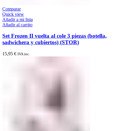
Comparar
Quick view
Añadir a mi lista
Añadir al carrito
Set Frozen II vuelta al cole 3 piezas (botella,
sadwichera y cubiertos) (STOR)
15,95
€
IVA inc.