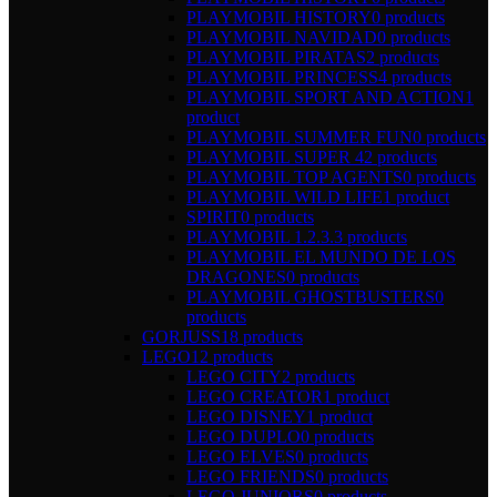
PLAYMOBIL HISTORY
0 products
PLAYMOBIL NAVIDAD
0 products
PLAYMOBIL PIRATAS
2 products
PLAYMOBIL PRINCESS
4 products
PLAYMOBIL SPORT AND ACTION
1
product
PLAYMOBIL SUMMER FUN
0 products
PLAYMOBIL SUPER 4
2 products
PLAYMOBIL TOP AGENTS
0 products
PLAYMOBIL WILD LIFE
1 product
SPIRIT
0 products
PLAYMOBIL 1.2.3.
3 products
PLAYMOBIL EL MUNDO DE LOS
DRAGONES
0 products
PLAYMOBIL GHOSTBUSTERS
0
products
GORJUSS
18 products
LEGO
12 products
LEGO CITY
2 products
LEGO CREATOR
1 product
LEGO DISNEY
1 product
LEGO DUPLO
0 products
LEGO ELVES
0 products
LEGO FRIENDS
0 products
LEGO JUNIORS
0 products