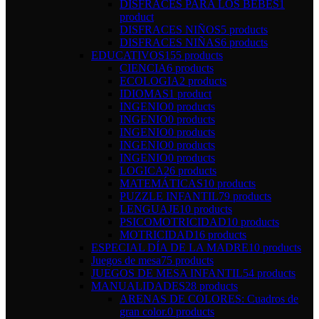
DISFRACES PARA LOS BEBÉS
1
product
DISFRACES NIÑOS
5 products
DISFRACES NIÑAS
6 products
EDUCATIVOS
155 products
CIENCIA
6 products
ECOLOGIA
2 products
IDIOMAS
1 product
INGENIO
0 products
INGENIO
0 products
INGENIO
0 products
INGENIO
0 products
INGENIO
0 products
LOGICA
26 products
MATEMÁTICAS
10 products
PUZZLE INFANTIL
79 products
LENGUAJE
10 products
PSICOMOTRICIDAD
10 products
MOTRICIDAD
16 products
ESPECIAL DÍA DE LA MADRE
10 products
Juegos de mesa
75 products
JUEGOS DE MESA INFANTIL
54 products
MANUALIDADES
28 products
ARENAS DE COLORES: Cuadros de
gran color.
0 products