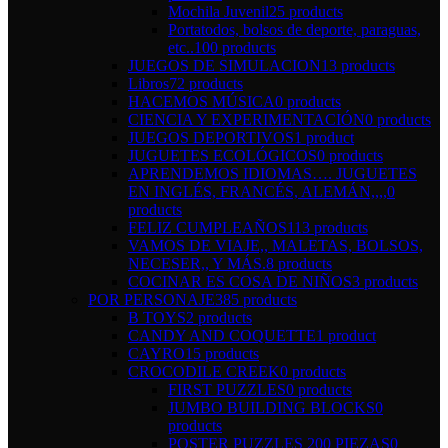
Mochila Juvenil
25 products
Portatodos, bolsos de deporte, paraguas,
etc..
100 products
JUEGOS DE SIMULACION
13 products
Libros
72 products
HACEMOS MÚSICA
0 products
CIENCIA Y EXPERIMENTACIÓN
0 products
JUEGOS DEPORTIVOS
1 product
JUGUETES ECOLÓGICOS
0 products
APRENDEMOS IDIOMAS…. JUGUETES
EN INGLÉS, FRANCÉS, ALEMÁN,,,,
0
products
FELIZ CUMPLEAÑOS
113 products
VAMOS DE VIAJE,, MALETAS, BOLSOS,
NECESER,, Y MÁS.
8 products
COCINAR ES COSA DE NIÑOS
3 products
POR PERSONAJE
385 products
B TOYS
2 products
CANDY AND COQUETTE
1 product
CAYRO
15 products
CROCODILE CREEK
0 products
FIRST PUZZLES
0 products
JUMBO BUILDING BLOCKS
0
products
POSTER PUZZLES 200 PIEZAS
0