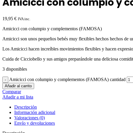
Amicicci con columpio y
19,95
€
IVA inc.
Amicicci con columpio y complementos (FAMOSA)
Amicicci son unos pequeños bebés muy flexibles hechos hechos de un 
Los Amicicci hacen increíbles movimientos flexibles y hacen expresiones
Cuida de Cicciobello y sus amigos preparándole una deliciosa comidita,
3 disponibles
Amicicci con columpio y complementos (FAMOSA) cantidad
Añadir al carrito
Comparar
Añadir a mi lista
Descripción
Información adicional
Valoraciones (0)
Envío y devoluciones