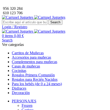
Envío GRATIS a partir de 40€ de compra (solo península).
956 320 284
610 123 706
Search
Login / Registro
0
items
0,00
€
Search
Ver categorías
Carritos de Muñecas
Accesorios para muñecas
Complementos para muñecas
Casas de muñecas
Cocinitas
Regalos Primera Comunión
Regalos para Recién Nacidos
Para los bebés (de 0 a 24 meses)
Disfraces
Decoración
PERSONAJES
Frozen
Gorjuss