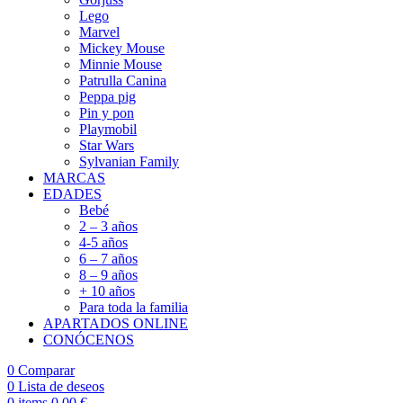
Lego
Marvel
Mickey Mouse
Minnie Mouse
Patrulla Canina
Peppa pig
Pin y pon
Playmobil
Star Wars
Sylvanian Family
MARCAS
EDADES
Bebé
2 – 3 años
4-5 años
6 – 7 años
8 – 9 años
+ 10 años
Para toda la familia
APARTADOS ONLINE
CONÓCENOS
0
Comparar
0
Lista de deseos
0
items
0,00
€