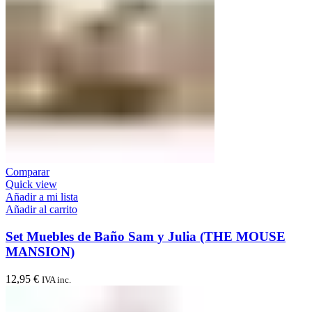
Comparar
Quick view
Añadir a mi lista
Añadir al carrito
Set Muebles de Baño Sam y Julia (THE MOUSE
MANSION)
12,95
€
IVA inc.