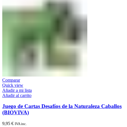
Comparar
Quick view
Añadir a mi lista
Añadir al carrito
Juego de Cartas Desafíos de la Naturaleza Caballos
(BIOVIVA)
9,95
€
IVA inc.