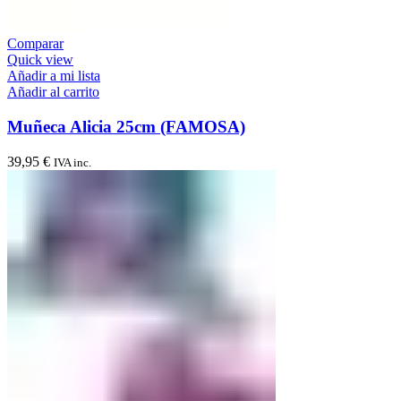
Comparar
Quick view
Añadir a mi lista
Añadir al carrito
Muñeca Alicia 25cm (FAMOSA)
39,95
€
IVA inc.