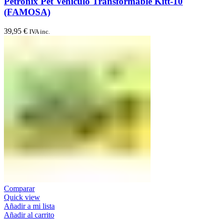
Petronix Pet Vehículo Transformable Kitt-10
(FAMOSA)
39,95
€
IVA inc.
Comparar
Quick view
Añadir a mi lista
Añadir al carrito