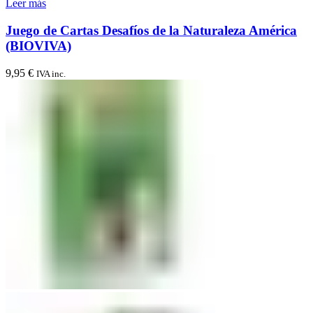
Leer más
Juego de Cartas Desafíos de la Naturaleza América
(BIOVIVA)
9,95
€
IVA inc.