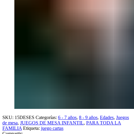
SKU:
15DESES
Categorías:
6 - 7 años
,
8 - 9 años
,
Edades
,
Juegos
de mesa
,
JUEGOS DE MESA INFANTIL
,
PARA TODA LA
FAMILIA
Etiqueta:
juego cartas
Compartir: