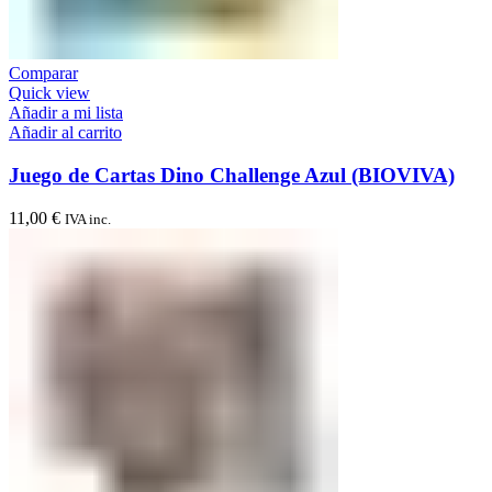
Comparar
Quick view
Añadir a mi lista
Añadir al carrito
Juego de Cartas Dino Challenge Azul (BIOVIVA)
11,00
€
IVA inc.