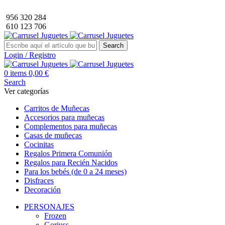
Envío GRATIS a partir de 40€ de compra (solo península).
956 320 284
610 123 706
Search
Login / Registro
0
items
0,00
€
Search
Ver categorías
Carritos de Muñecas
Accesorios para muñecas
Complementos para muñecas
Casas de muñecas
Cocinitas
Regalos Primera Comunión
Regalos para Recién Nacidos
Para los bebés (de 0 a 24 meses)
Disfraces
Decoración
PERSONAJES
Frozen
Gorjuss