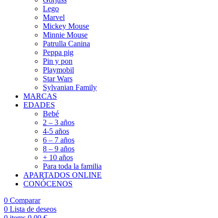
Lego
Marvel
Mickey Mouse
Minnie Mouse
Patrulla Canina
Peppa pig
Pin y pon
Playmobil
Star Wars
Sylvanian Family
MARCAS
EDADES
Bebé
2 – 3 años
4-5 años
6 – 7 años
8 – 9 años
+ 10 años
Para toda la familia
APARTADOS ONLINE
CONÓCENOS
0
Comparar
0
Lista de deseos
0
items
0,00
€