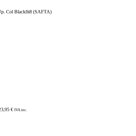
Up. Col Blackfit8 (SAFTA)
23,95
€
IVA inc.