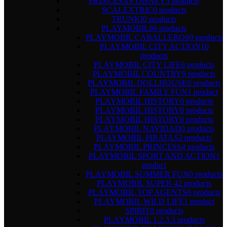
PRINCESAS DISNEY
3 products
SCALEXTRIC
0 products
TRUNKI
0 products
PLAYMOBIL
86 products
PLAYMOBIL CABALLEROS
0 products
PLAYMOBIL CITY ACTION
10
products
PLAYMOBIL CITY LIFE
6 products
PLAYMOBIL COUNTRY
9 products
PLAYMOBIL DOLLHOUSE
0 products
PLAYMOBIL FAMILY FUN
1 product
PLAYMOBIL HISTORY
0 products
PLAYMOBIL HISTORY
0 products
PLAYMOBIL HISTORY
0 products
PLAYMOBIL NAVIDAD
0 products
PLAYMOBIL PIRATAS
2 products
PLAYMOBIL PRINCESS
4 products
PLAYMOBIL SPORT AND ACTION
1
product
PLAYMOBIL SUMMER FUN
0 products
PLAYMOBIL SUPER 4
2 products
PLAYMOBIL TOP AGENTS
0 products
PLAYMOBIL WILD LIFE
1 product
SPIRIT
0 products
PLAYMOBIL 1.2.3.
3 products