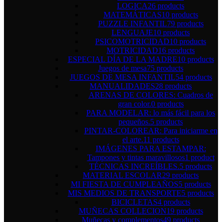
LOGICA
26 products
MATEMÁTICAS
10 products
PUZZLE INFANTIL
79 products
LENGUAJE
10 products
PSICOMOTRICIDAD
10 products
MOTRICIDAD
16 products
ESPECIAL DÍA DE LA MADRE
10 products
Juegos de mesa
75 products
JUEGOS DE MESA INFANTIL
54 products
MANUALIDADES
28 products
ARENAS DE COLORES: Cuadros de
gran color.
0 products
PARA MODELAR: lo más fácil para los
pequeños.
5 products
PINTAR-COLOREAR: Para iniciarme en
el arte.
11 products
IMÁGENES PARA ESTAMPAR:
Tampones y tintas maravillosos
1 product
TÉCNICAS INCREÍBLES.
5 products
MATERIAL ESCOLAR
29 products
MI FIESTA DE CUMPLEAÑOS
5 products
MIS MEDIOS DE TRANSPORTE
5 products
BICICLETAS
4 products
MUÑECAS COLLECION
19 products
Muñecas y complementos
49 products