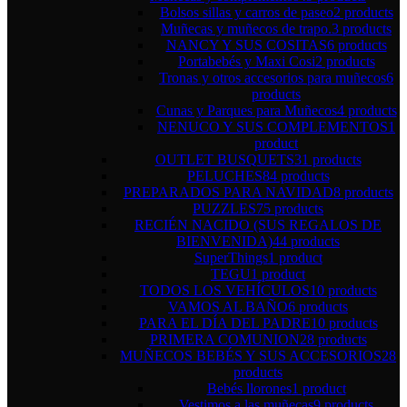
Bolsos sillas y carros de paseo
2 products
Muñecas y muñecos de trapo.
3 products
NANCY Y SUS COSITAS
6 products
Portabebés y Maxi Cosi
2 products
Tronas y otros accesorios para muñecos
6
products
Cunas y Parques para Muñecos
4 products
NENUCO Y SUS COMPLEMENTOS
1
product
OUTLET BUSQUETS
31 products
PELUCHES
84 products
PREPARADOS PARA NAVIDAD
8 products
PUZZLES
75 products
RECIÉN NACIDO (SUS REGALOS DE
BIENVENIDA)
44 products
SuperThings
1 product
TEGU
1 product
TODOS LOS VEHÍCULOS
10 products
VAMOS AL BAÑO
6 products
PARA EL DÍA DEL PADRE
10 products
PRIMERA COMUNION
28 products
MUÑECOS BEBÉS Y SUS ACCESORIOS
28
products
Bebés llorones
1 product
Vestimos a las muñecas
9 products