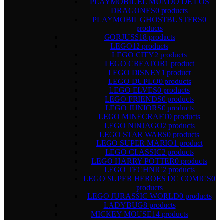
PLAYMOBIL EL MUNDO DE LOS
DRAGONES
0 products
PLAYMOBIL GHOSTBUSTERS
0
products
GORJUSS
18 products
LEGO
12 products
LEGO CITY
2 products
LEGO CREATOR
1 product
LEGO DISNEY
1 product
LEGO DUPLO
0 products
LEGO ELVES
0 products
LEGO FRIENDS
0 products
LEGO JUNIORS
0 products
LEGO MINECRAFT
0 products
LEGO NINJAGO
2 products
LEGO STAR WARS
0 products
LEGO SUPER MARIO
1 product
LEGO CLASSIC
2 products
LEGO HARRY POTTER
0 products
LEGO TECHNIC
2 products
LEGO SUPER HEROES DC COMICS
0
products
LEGO JURASSIC WORLD
0 products
LADYBUG
8 products
MICKEY MOUSE
14 products