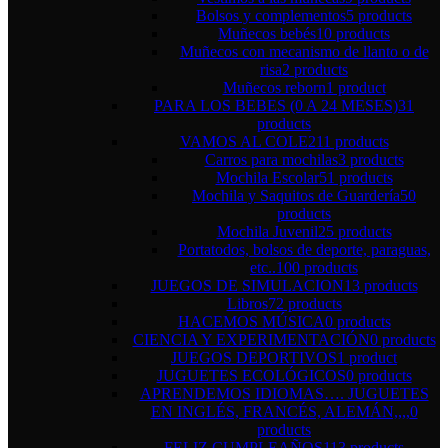
Bolsos y complementos
5 products
Muñecos bebés
10 products
Muñecos con mecanismo de llanto o de
risa
2 products
Muñecos reborn
1 product
PARA LOS BEBES (0 A 24 MESES)
31
products
VAMOS AL COLE
211 products
Carros para mochilas
3 products
Mochila Escolar
51 products
Mochila y Saquitos de Guardería
50
products
Mochila Juvenil
25 products
Portatodos, bolsos de deporte, paraguas,
etc..
100 products
JUEGOS DE SIMULACION
13 products
Libros
72 products
HACEMOS MÚSICA
0 products
CIENCIA Y EXPERIMENTACIÓN
0 products
JUEGOS DEPORTIVOS
1 product
JUGUETES ECOLÓGICOS
0 products
APRENDEMOS IDIOMAS…. JUGUETES
EN INGLÉS, FRANCÉS, ALEMÁN,,,,
0
products
FELIZ CUMPLEAÑOS
113 products