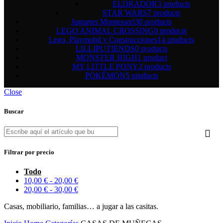
ELDRADOR
3 products
STAR WARS
7 products
Juguetes Montessori
30 products
LEGO ANIMAL CROSSING
0 products
Lego, Playmobil y Construcciones
14 products
LILLIPUTIENDS
0 products
MONSTER HIGH
1 product
MY LITTLE PONY
2 products
POKÉMON
5 products
Close
Buscar
Filtrar por precio
Todo
10,00
€
-
20,00
€
20,00
€
-
30,00
€
Casas, mobiliario, familias… a jugar a las casitas.