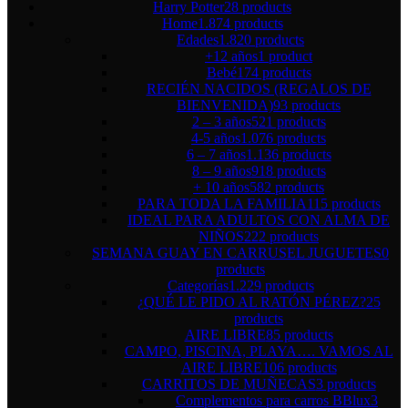
Harry Potter
28 products
Home
1.874 products
Edades
1.820 products
+12 años
1 product
Bebé
174 products
RECIÉN NACIDOS (REGALOS DE
BIENVENIDA)
93 products
2 – 3 años
521 products
4-5 años
1.076 products
6 – 7 años
1.136 products
8 – 9 años
918 products
+ 10 años
582 products
PARA TODA LA FAMILIA
115 products
IDEAL PARA ADULTOS CON ALMA DE
NIÑOS
222 products
SEMANA GUAY EN CARRUSEL JUGUETES
0
products
Categorías
1.229 products
¿QUÉ LE PIDO AL RATÓN PÉREZ?
25
products
AIRE LIBRE
85 products
CAMPO, PISCINA, PLAYA…. VAMOS AL
AIRE LIBRE
106 products
CARRITOS DE MUÑECAS
3 products
Complementos para carros BBlux
3