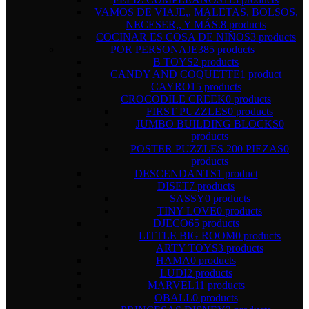
VAMOS DE VIAJE,, MALETAS, BOLSOS,
NECESER,, Y MÁS.
8 products
COCINAR ES COSA DE NIÑOS
3 products
POR PERSONAJE
385 products
B TOYS
2 products
CANDY AND COQUETTE
1 product
CAYRO
15 products
CROCODILE CREEK
0 products
FIRST PUZZLES
0 products
JUMBO BUILDING BLOCKS
0
products
POSTER PUZZLES 200 PIEZAS
0
products
DESCENDANTS
1 product
DISET
7 products
SASSY
0 products
TINY LOVE
0 products
DJECO
65 products
LITTLE BIG ROOM
0 products
ARTY TOYS
3 products
HAMA
0 products
LUDI
2 products
MARVEL
11 products
OBALL
0 products