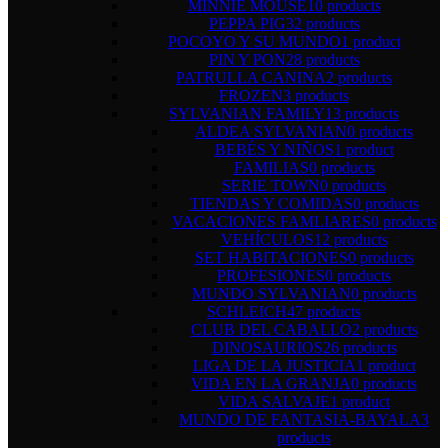
MINNIE MOUSE
10 products
PEPPA PIG
32 products
POCOYO Y SU MUNDO
1 product
PIN Y PON
28 products
PATRULLA CANINA
2 products
FROZEN
3 products
SYLVANIAN FAMILY
13 products
ALDEA SYLVANIAN
0 products
BEBÉS Y NIÑOS
1 product
FAMILIAS
0 products
SERIE TOWN
0 products
TIENDAS Y COMIDAS
0 products
VACACIONES FAMLIARES
0 products
VEHÍCULOS
12 products
SET HABITACIONES
0 products
PROFESIONES
0 products
MUNDO SYLVANIAN
0 products
SCHLEICH
47 products
CLUB DEL CABALLO
2 products
DINOSAURIOS
26 products
LIGA DE LA JUSTICIA
1 product
VIDA EN LA GRANJA
0 products
VIDA SALVAJE
1 product
MUNDO DE FANTASIA-BAYALA
3
products