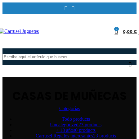
0
0,00
€
CASAS DE MUÑECAS
Categorías
Todo
products
Uncategorized
23 products
+ 18 años
0 products
Carrusel Regalos interesantes
23 products