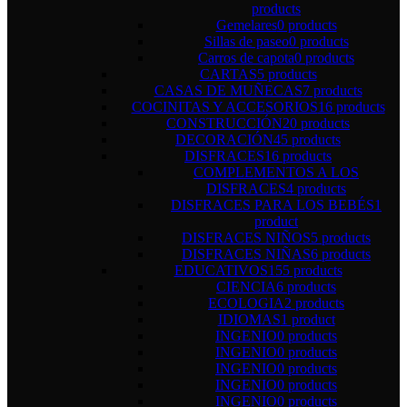
products
Gemelares
0 products
Sillas de paseo
0 products
Carros de capota
0 products
CARTAS
5 products
CASAS DE MUÑECAS
7 products
COCINITAS Y ACCESORIOS
16 products
CONSTRUCCIÓN
20 products
DECORACIÓN
45 products
DISFRACES
16 products
COMPLEMENTOS A LOS
DISFRACES
4 products
DISFRACES PARA LOS BEBÉS
1
product
DISFRACES NIÑOS
5 products
DISFRACES NIÑAS
6 products
EDUCATIVOS
155 products
CIENCIA
6 products
ECOLOGIA
2 products
IDIOMAS
1 product
INGENIO
0 products
INGENIO
0 products
INGENIO
0 products
INGENIO
0 products
INGENIO
0 products