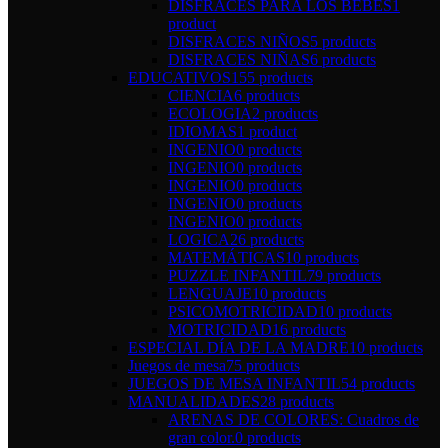
DISFRACES PARA LOS BEBÉS
1
product
DISFRACES NIÑOS
5 products
DISFRACES NIÑAS
6 products
EDUCATIVOS
155 products
CIENCIA
6 products
ECOLOGIA
2 products
IDIOMAS
1 product
INGENIO
0 products
INGENIO
0 products
INGENIO
0 products
INGENIO
0 products
INGENIO
0 products
LOGICA
26 products
MATEMÁTICAS
10 products
PUZZLE INFANTIL
79 products
LENGUAJE
10 products
PSICOMOTRICIDAD
10 products
MOTRICIDAD
16 products
ESPECIAL DÍA DE LA MADRE
10 products
Juegos de mesa
75 products
JUEGOS DE MESA INFANTIL
54 products
MANUALIDADES
28 products
ARENAS DE COLORES: Cuadros de
gran color.
0 products