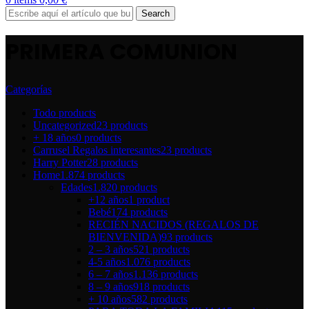
Search
PRIMERA COMUNION
Categorías
Todo
products
Uncategorized
23 products
+ 18 años
0 products
Carrusel Regalos interesantes
23 products
Harry Potter
28 products
Home
1.874 products
Edades
1.820 products
+12 años
1 product
Bebé
174 products
RECIÉN NACIDOS (REGALOS DE
BIENVENIDA)
93 products
2 – 3 años
521 products
4-5 años
1.076 products
6 – 7 años
1.136 products
8 – 9 años
918 products
+ 10 años
582 products