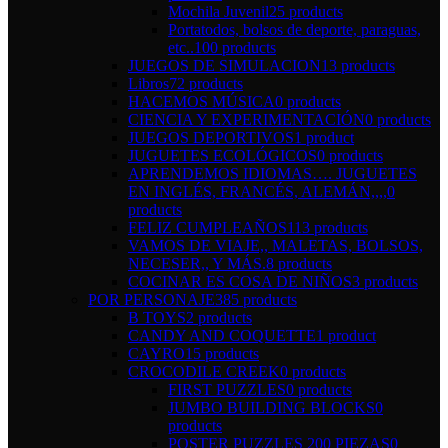
Mochila Juvenil
25 products
Portatodos, bolsos de deporte, paraguas,
etc..
100 products
JUEGOS DE SIMULACION
13 products
Libros
72 products
HACEMOS MÚSICA
0 products
CIENCIA Y EXPERIMENTACIÓN
0 products
JUEGOS DEPORTIVOS
1 product
JUGUETES ECOLÓGICOS
0 products
APRENDEMOS IDIOMAS…. JUGUETES
EN INGLÉS, FRANCÉS, ALEMÁN,,,,
0
products
FELIZ CUMPLEAÑOS
113 products
VAMOS DE VIAJE,, MALETAS, BOLSOS,
NECESER,, Y MÁS.
8 products
COCINAR ES COSA DE NIÑOS
3 products
POR PERSONAJE
385 products
B TOYS
2 products
CANDY AND COQUETTE
1 product
CAYRO
15 products
CROCODILE CREEK
0 products
FIRST PUZZLES
0 products
JUMBO BUILDING BLOCKS
0
products
POSTER PUZZLES 200 PIEZAS
0