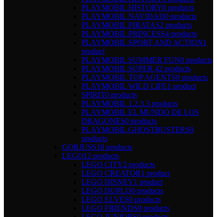
PLAYMOBIL HISTORY
0 products
PLAYMOBIL NAVIDAD
0 products
PLAYMOBIL PIRATAS
2 products
PLAYMOBIL PRINCESS
4 products
PLAYMOBIL SPORT AND ACTION
1
product
PLAYMOBIL SUMMER FUN
0 products
PLAYMOBIL SUPER 4
2 products
PLAYMOBIL TOP AGENTS
0 products
PLAYMOBIL WILD LIFE
1 product
SPIRIT
0 products
PLAYMOBIL 1.2.3.
3 products
PLAYMOBIL EL MUNDO DE LOS
DRAGONES
0 products
PLAYMOBIL GHOSTBUSTERS
0
products
GORJUSS
18 products
LEGO
12 products
LEGO CITY
2 products
LEGO CREATOR
1 product
LEGO DISNEY
1 product
LEGO DUPLO
0 products
LEGO ELVES
0 products
LEGO FRIENDS
0 products
LEGO JUNIORS
0 products