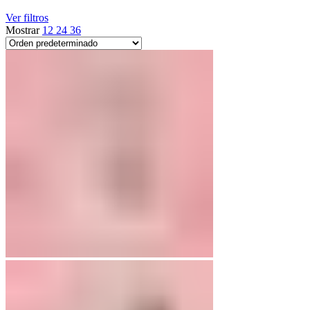
Ver filtros
Mostrar
12
24
36