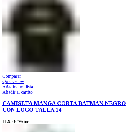
Comparar
Quick view
Añadir a mi lista
Añadir al carrito
CAMISETA MANGA CORTA BATMAN NEGRO
CON LOGO TALLA 14
11,95
€
IVA inc.