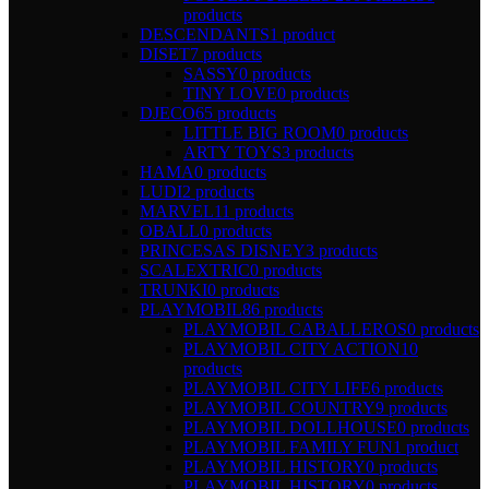
products
DESCENDANTS
1 product
DISET
7 products
SASSY
0 products
TINY LOVE
0 products
DJECO
65 products
LITTLE BIG ROOM
0 products
ARTY TOYS
3 products
HAMA
0 products
LUDI
2 products
MARVEL
11 products
OBALL
0 products
PRINCESAS DISNEY
3 products
SCALEXTRIC
0 products
TRUNKI
0 products
PLAYMOBIL
86 products
PLAYMOBIL CABALLEROS
0 products
PLAYMOBIL CITY ACTION
10
products
PLAYMOBIL CITY LIFE
6 products
PLAYMOBIL COUNTRY
9 products
PLAYMOBIL DOLLHOUSE
0 products
PLAYMOBIL FAMILY FUN
1 product
PLAYMOBIL HISTORY
0 products
PLAYMOBIL HISTORY
0 products