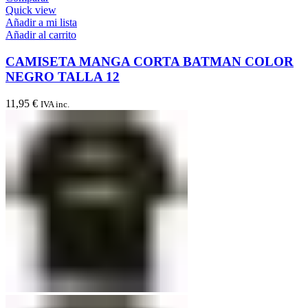
Quick view
Añadir a mi lista
Añadir al carrito
CAMISETA MANGA CORTA BATMAN COLOR
NEGRO TALLA 12
11,95
€
IVA inc.