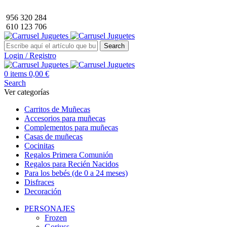
Envío GRATIS a partir de 40€ de compra (solo península).
956 320 284
610 123 706
Search
Login / Registro
0
items
0,00
€
Search
Ver categorías
Carritos de Muñecas
Accesorios para muñecas
Complementos para muñecas
Casas de muñecas
Cocinitas
Regalos Primera Comunión
Regalos para Recién Nacidos
Para los bebés (de 0 a 24 meses)
Disfraces
Decoración
PERSONAJES
Frozen
Gorjuss