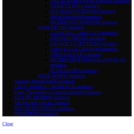
VACACIONES FAMLIARES
0 products
VEHÍCULOS
12 products
SET HABITACIONES
0 products
PROFESIONES
0 products
MUNDO SYLVANIAN
0 products
SCHLEICH
47 products
CLUB DEL CABALLO
2 products
DINOSAURIOS
26 products
LIGA DE LA JUSTICIA
1 product
VIDA EN LA GRANJA
0 products
VIDA SALVAJE
1 product
MUNDO DE FANTASIA-BAYALA
3
products
ELDRADOR
3 products
STAR WARS
7 products
Juguetes Montessori
30 products
LEGO ANIMAL CROSSING
0 products
Lego, Playmobil y Construcciones
14 products
LILLIPUTIENDS
0 products
MONSTER HIGH
1 product
MY LITTLE PONY
2 products
POKÉMON
5 products
Close