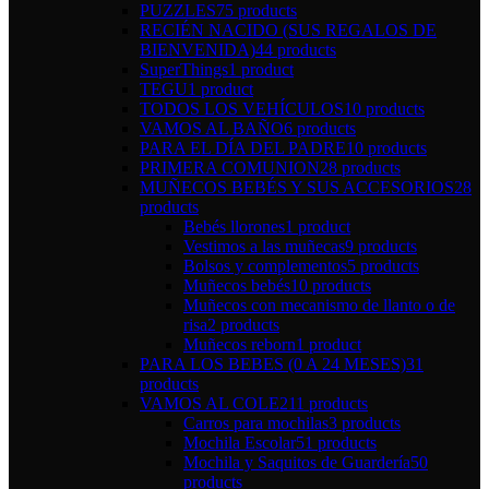
PUZZLES
75 products
RECIÉN NACIDO (SUS REGALOS DE
BIENVENIDA)
44 products
SuperThings
1 product
TEGU
1 product
TODOS LOS VEHÍCULOS
10 products
VAMOS AL BAÑO
6 products
PARA EL DÍA DEL PADRE
10 products
PRIMERA COMUNION
28 products
MUÑECOS BEBÉS Y SUS ACCESORIOS
28
products
Bebés llorones
1 product
Vestimos a las muñecas
9 products
Bolsos y complementos
5 products
Muñecos bebés
10 products
Muñecos con mecanismo de llanto o de
risa
2 products
Muñecos reborn
1 product
PARA LOS BEBES (0 A 24 MESES)
31
products
VAMOS AL COLE
211 products
Carros para mochilas
3 products
Mochila Escolar
51 products
Mochila y Saquitos de Guardería
50
products