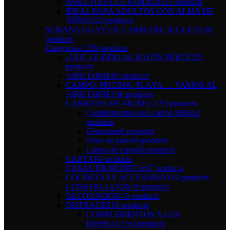
PARA TODA LA FAMILIA
115 products
IDEAL PARA ADULTOS CON ALMA DE
NIÑOS
222 products
SEMANA GUAY EN CARRUSEL JUGUETES
0
products
Categorías
1.229 products
¿QUÉ LE PIDO AL RATÓN PÉREZ?
25
products
AIRE LIBRE
85 products
CAMPO, PISCINA, PLAYA…. VAMOS AL
AIRE LIBRE
106 products
CARRITOS DE MUÑECAS
3 products
Complementos para carros BBlux
3
products
Gemelares
0 products
Sillas de paseo
0 products
Carros de capota
0 products
CARTAS
5 products
CASAS DE MUÑECAS
7 products
COCINITAS Y ACCESORIOS
16 products
CONSTRUCCIÓN
20 products
DECORACIÓN
45 products
DISFRACES
16 products
COMPLEMENTOS A LOS
DISFRACES
4 products