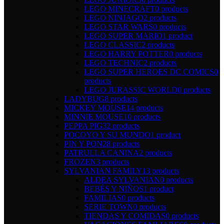
LEGO MINECRAFT
0 products
LEGO NINJAGO
2 products
LEGO STAR WARS
0 products
LEGO SUPER MARIO
1 product
LEGO CLASSIC
2 products
LEGO HARRY POTTER
0 products
LEGO TECHNIC
2 products
LEGO SUPER HEROES DC COMICS
0
products
LEGO JURASSIC WORLD
0 products
LADYBUG
8 products
MICKEY MOUSE
14 products
MINNIE MOUSE
10 products
PEPPA PIG
32 products
POCOYO Y SU MUNDO
1 product
PIN Y PON
28 products
PATRULLA CANINA
2 products
FROZEN
3 products
SYLVANIAN FAMILY
13 products
ALDEA SYLVANIAN
0 products
BEBÉS Y NIÑOS
1 product
FAMILIAS
0 products
SERIE TOWN
0 products
TIENDAS Y COMIDAS
0 products