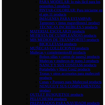
PARA MODELAR: lo más fácil para los
pequeños.
5 products
PINTAR-COLOREAR: Para iniciarme en
el arte.
11 products
IMÁGENES PARA ESTAMPAR:
Tampones y tintas maravillosos
1 product
TÉCNICAS INCREÍBLES.
5 products
MATERIAL ESCOLAR
29 products
MI FIESTA DE CUMPLEAÑOS
5 products
MIS MEDIOS DE TRANSPORTE
5 products
BICICLETAS
4 products
MUÑECAS COLLECION
19 products
Muñecas y complementos
49 products
Bolsos sillas y carros de paseo
2 products
Muñecas y muñecos de trapo.
3 products
NANCY Y SUS COSITAS
6 products
Portabebés y Maxi Cosi
2 products
Tronas y otros accesorios para muñecos
6
products
Cunas y Parques para Muñecos
4 products
NENUCO Y SUS COMPLEMENTOS
1
product
OUTLET BUSQUETS
31 products
PELUCHES
84 products
PREPARADOS PARA NAVIDAD
8 products