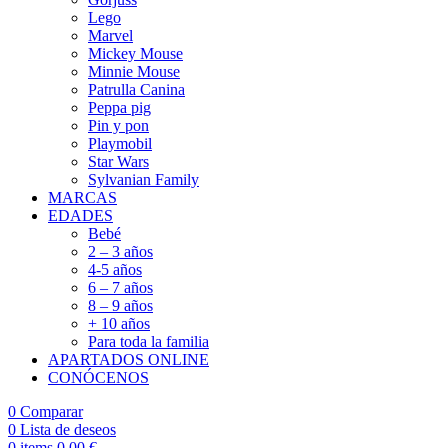
Lego
Marvel
Mickey Mouse
Minnie Mouse
Patrulla Canina
Peppa pig
Pin y pon
Playmobil
Star Wars
Sylvanian Family
MARCAS
EDADES
Bebé
2 – 3 años
4-5 años
6 – 7 años
8 – 9 años
+ 10 años
Para toda la familia
APARTADOS ONLINE
CONÓCENOS
0
Comparar
0
Lista de deseos
0
items
0,00
€