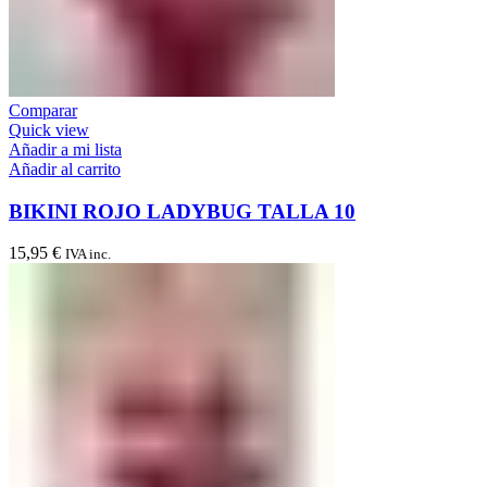
Comparar
Quick view
Añadir a mi lista
Añadir al carrito
BIKINI ROJO LADYBUG TALLA 10
15,95
€
IVA inc.