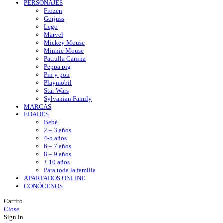
PERSONAJES
Frozen
Gorjuss
Lego
Marvel
Mickey Mouse
Minnie Mouse
Patrulla Canina
Peppa pig
Pin y pon
Playmobil
Star Wars
Sylvanian Family
MARCAS
EDADES
Bebé
2 – 3 años
4-5 años
6 – 7 años
8 – 9 años
+ 10 años
Para toda la familia
APARTADOS ONLINE
CONÓCENOS
Carrito
Close
Sign in