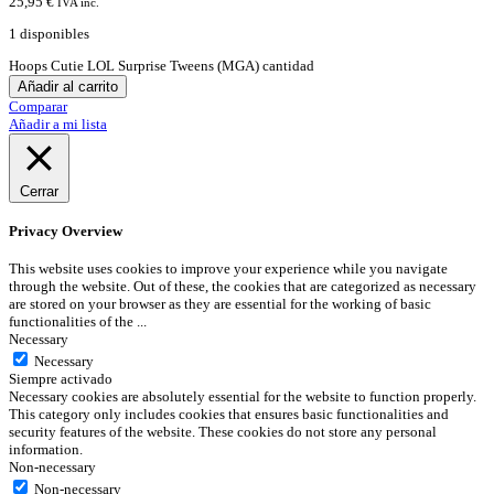
25,95
€
IVA inc.
1 disponibles
Hoops Cutie LOL Surprise Tweens (MGA) cantidad
Añadir al carrito
Comparar
Añadir a mi lista
Cerrar
Privacy Overview
This website uses cookies to improve your experience while you navigate
through the website. Out of these, the cookies that are categorized as necessary
are stored on your browser as they are essential for the working of basic
functionalities of the
...
Necessary
Necessary
Siempre activado
Necessary cookies are absolutely essential for the website to function properly.
This category only includes cookies that ensures basic functionalities and
security features of the website. These cookies do not store any personal
information.
Non-necessary
Non-necessary