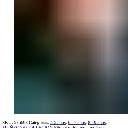
SKU:
576693
Categorías:
4-5 años
,
6 - 7 años
,
8 - 9 años
,
MUÑECAS COLLECION
Etiquetas:
lol
,
mga
,
muñecas