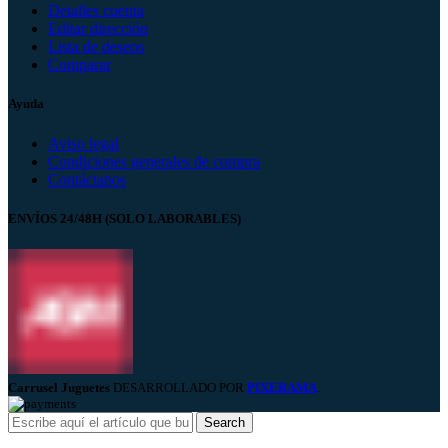
Detalles cuenta
Editar dirección
Lista de deseos
Comparar
Ayuda
Aviso legal
Condiciones generales de compra
Contáctanos
ENVÍOS 24/48H (SOLO LABORABLES)
Carrusel Juguetes
DESARROLLADO POR
PIXERAMA
.
Search