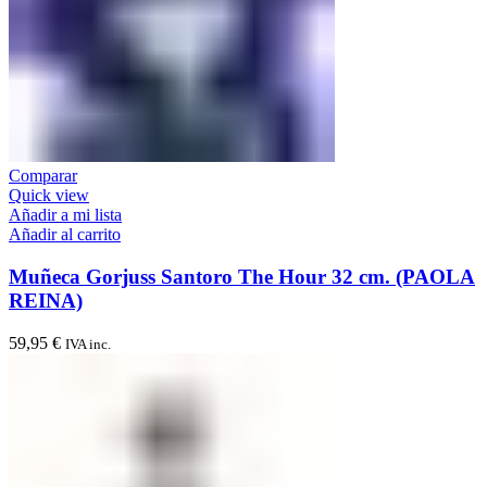
Comparar
Quick view
Añadir a mi lista
Añadir al carrito
Muñeca Gorjuss Santoro The Hour 32 cm. (PAOLA
REINA)
59,95
€
IVA inc.