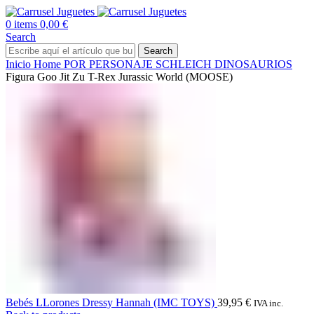
0
items
0,00
€
Search
Search
Inicio
Home
POR PERSONAJE
SCHLEICH
DINOSAURIOS
Figura Goo Jit Zu T-Rex Jurassic World (MOOSE)
Bebés LLorones Dressy Hannah (IMC TOYS)
39,95
€
IVA inc.