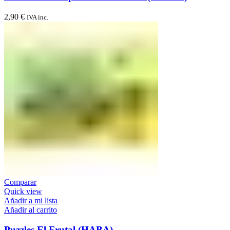
2,90
€
IVA inc.
Comparar
Quick view
Añadir a mi lista
Añadir al carrito
Puzzles El Frutal (HABA)