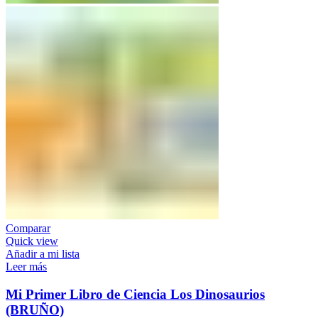
Comparar
Quick view
Añadir a mi lista
Leer más
Mi Primer Libro de Ciencia Los Dinosaurios
(BRUÑO)