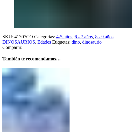
SKU:
41307CO
Categorías:
4-5 años
,
6 - 7 años
,
8 - 9 años
,
DINOSAURIOS
,
Edades
Etiquetas:
dino
,
dinosaurio
Compartir:
También te recomendamos…