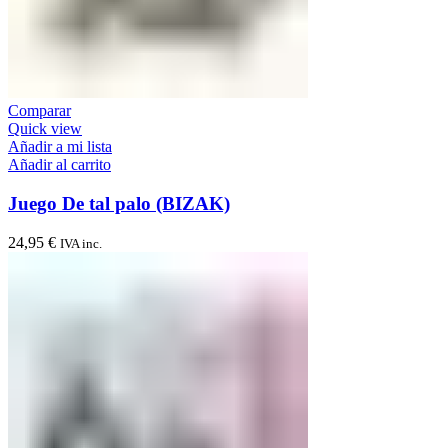
Comparar
Quick view
Añadir a mi lista
Añadir al carrito
Juego De tal palo (BIZAK)
24,95
€
IVA inc.