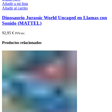
Añadir a mi lista
Añadir al carrito
Dinosaurio Jurassic World Uncaged en Llamas con
Sonido (MATTEL)
92,95
€
IVA inc.
Productos relacionados