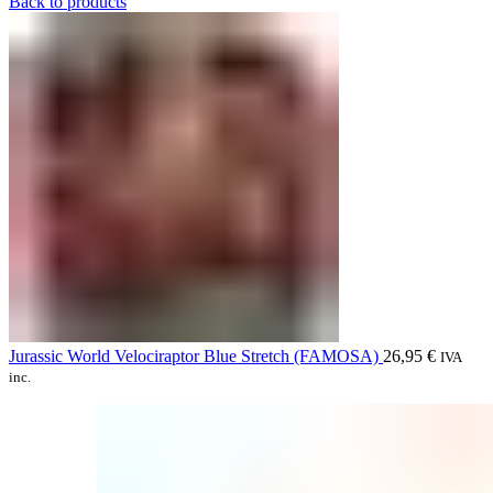
Back to products
Jurassic World Velociraptor Blue Stretch (FAMOSA)
26,95
€
IVA
inc.