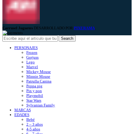
Carrusel Juguetes
DESARROLLADO POR
PIXERAMA
.
Search
PERSONAJES
Frozen
Gorjuss
Lego
Marvel
Mickey Mouse
Minnie Mouse
Patrulla Canina
Peppa pig
Pin y pon
Playmobil
Star Wars
Sylvanian Family
MARCAS
EDADES
Bebé
2 – 3 años
4-5 años
6 – 7 años