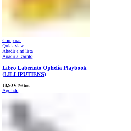
Comparar
Quick view
Añadir a mi lista
Añadir al carrito
Libro Laberinto Ophelia Playbook
(LILLIPUTIENS)
18,90
€
IVA inc.
Agotado