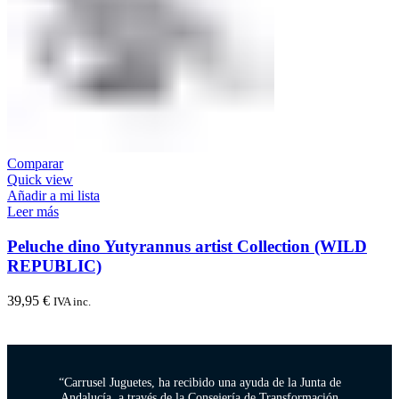
Comparar
Quick view
Añadir a mi lista
Leer más
Peluche dino Yutyrannus artist Collection (WILD
REPUBLIC)
39,95
€
IVA inc.
“Carrusel Juguetes, ha recibido una ayuda de la Junta de
Andalucía, a través de la Consejería de Transformación