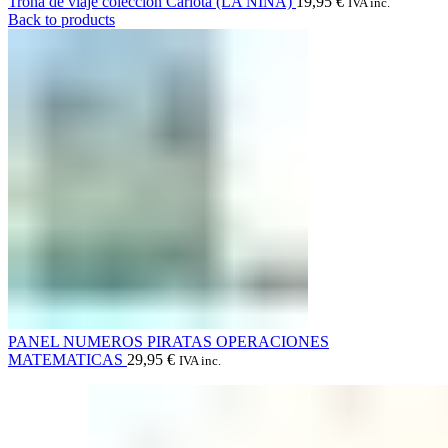
Trona de viaje colección Carlota (LA NINA)
19,95
€
IVA inc.
Back to products
PANEL NUMEROS PIRATAS OPERACIONES
MATEMATICAS
29,95
€
IVA inc.