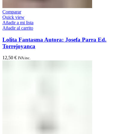
Comparar
Quick view
Añadir a mi lista
Añadir al carrito
Lolita Fantasma Autora: Josefa Parra Ed.
Torrejoyanca
12,50
€
IVA inc.