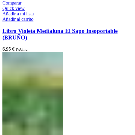
Comparar
Quick view
Añadir a mi lista
Añadir al carrito
Libro Violeta Medialuna El Sapo Insoportable
(BRUÑO)
6,95
€
IVA inc.