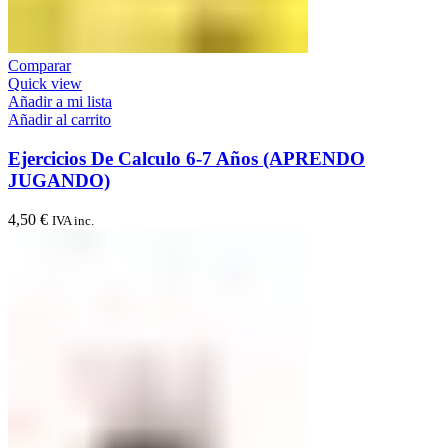
Comparar
Quick view
Añadir a mi lista
Añadir al carrito
Ejercicios De Calculo 6-7 Años (APRENDO
JUGANDO)
4,50
€
IVA inc.