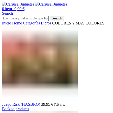
0
items
0,00
€
Search
Search
Inicio
Home
Categorías
Libros
COLORES Y MAS COLORES
Juego Risk (HASBRO)
39,95
€
IVA inc.
Back to products