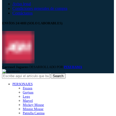
Aviso legal
Condiciones generales de compra
Contáctanos
ENVÍOS 24/48H (SOLO LABORABLES)
Carrusel Juguetes
DESARROLLADO POR
PIXERAMA
.
Search
PERSONAJES
Frozen
Gorjuss
Lego
Marvel
Mickey Mouse
Minnie Mouse
Patrulla Canina