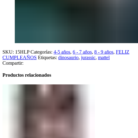
SKU:
15HLP
Categorías:
4-5 años
,
6 - 7 años
,
8 - 9 años
,
FELIZ
CUMPLEAÑOS
Etiquetas:
dinosaurio
,
jurassic
,
mattel
Compartir:
Productos relacionados