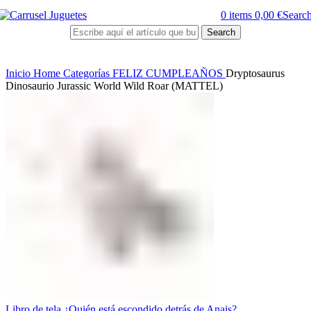
0
items
0,00
€
Searc
Search
Inicio
Home
Categorías
FELIZ CUMPLEAÑOS
Dryptosaurus
Dinosaurio Jurassic World Wild Roar (MATTEL)
Libro de tela ¿Quién está escondido detrás de Anais?