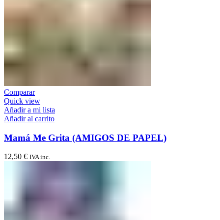
Comparar
Quick view
Añadir a mi lista
Añadir al carrito
Mamá Me Grita (AMIGOS DE PAPEL)
12,50
€
IVA inc.