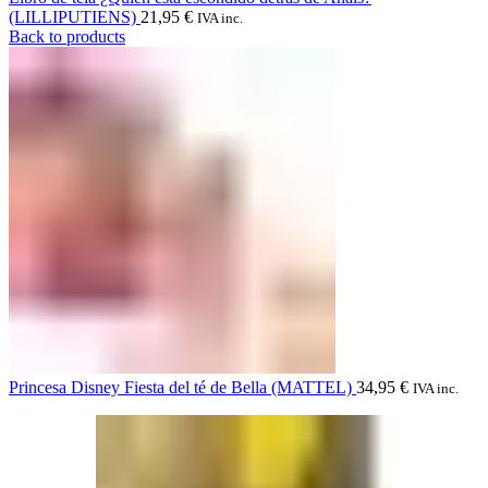
(LILLIPUTIENS)
21,95
€
IVA inc.
Back to products
Princesa Disney Fiesta del té de Bella (MATTEL)
34,95
€
IVA inc.