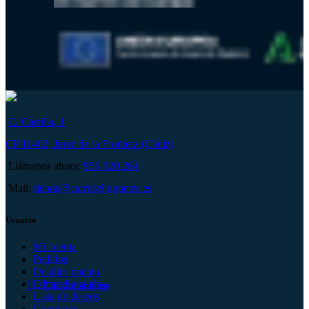
C/ Castilla, 1
CP 11402, Jerez de la Frontera (Cádiz)
Llámanos ahora:
956 320 284
Mail:
tienda@carruseljuguetes.es
Usuario
Mi cuenta
Pedidos
Detalles cuenta
Editar dirección
Click to enlarge
Lista de deseos
Comparar