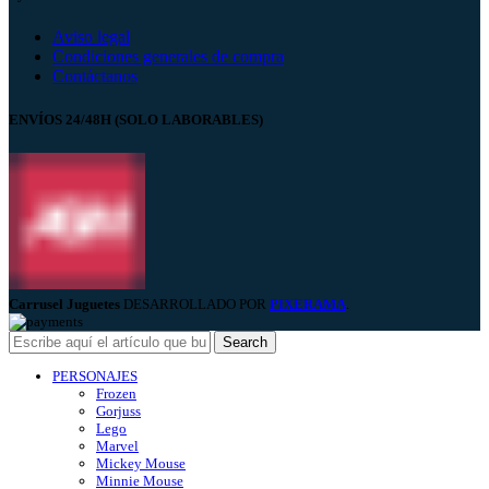
Aviso legal
Condiciones generales de compra
Contáctanos
ENVÍOS 24/48H (SOLO LABORABLES)
Carrusel Juguetes
DESARROLLADO POR
PIXERAMA
.
Search
PERSONAJES
Frozen
Gorjuss
Lego
Marvel
Mickey Mouse
Minnie Mouse