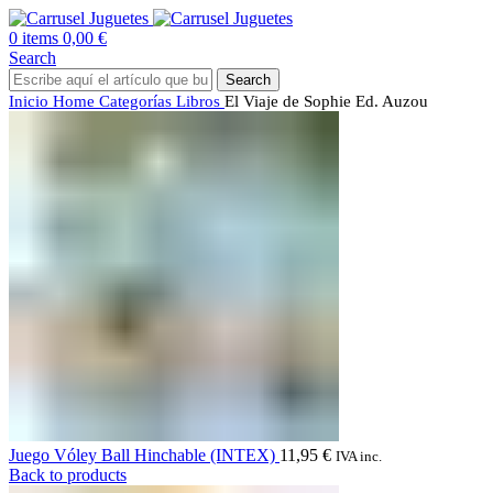
0
items
0,00
€
Search
Search
Inicio
Home
Categorías
Libros
El Viaje de Sophie Ed. Auzou
Juego Vóley Ball Hinchable (INTEX)
11,95
€
IVA inc.
Back to products