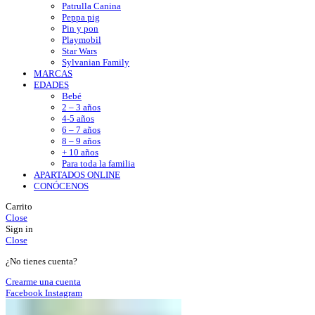
Patrulla Canina
Peppa pig
Pin y pon
Playmobil
Star Wars
Sylvanian Family
MARCAS
EDADES
Bebé
2 – 3 años
4-5 años
6 – 7 años
8 – 9 años
+ 10 años
Para toda la familia
APARTADOS ONLINE
CONÓCENOS
Carrito
Close
Sign in
Close
¿No tienes cuenta?
Crearme una cuenta
Facebook
Instagram