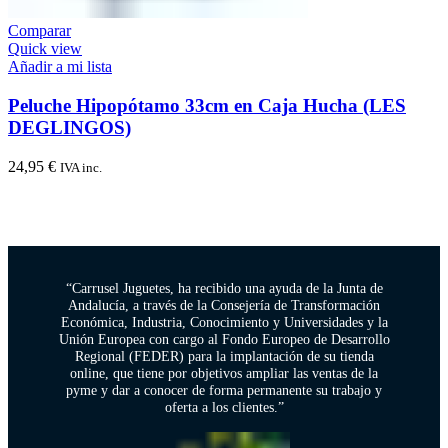
Comparar
Quick view
Añadir a mi lista
Peluche Hipopótamo 33cm en Caja Hucha (LES
DEGLINGOS)
24,95
€
IVA inc.
“Carrusel Juguetes, ha recibido una ayuda de la Junta de
Andalucía, a través de la Consejería de Transformación
Económica, Industria, Conocimiento y Universidades y la
Unión Europea con cargo al Fondo Europeo de Desarrollo
Regional (FEDER) para la implantación de su tienda
online, que tiene por objetivos ampliar las ventas de la
pyme y dar a conocer de forma permanente su trabajo y
oferta a los clientes.”