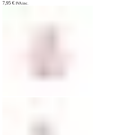
7,95
€
IVA inc.