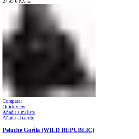
27,95
€
IVA inc.
Comparar
Quick view
Añadir a mi lista
Añadir al carrito
Peluche Gorila (WILD REPUBLIC)