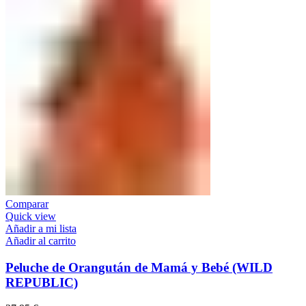
Comparar
Quick view
Añadir a mi lista
Añadir al carrito
Peluche de Orangután de Mamá y Bebé (WILD
REPUBLIC)