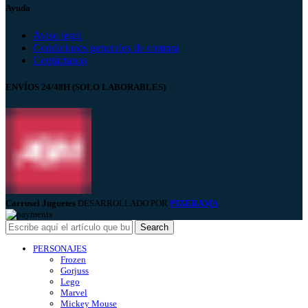
Ayuda
Aviso legal
Condiciones generales de compra
Contáctanos
ENVÍOS 24/48H (SOLO LABORABLES)
Carrusel Juguetes
DESARROLLADO POR
PIXERAMA
.
Search
PERSONAJES
Frozen
Gorjuss
Lego
Marvel
Mickey Mouse