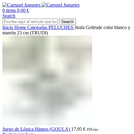
0
items
0,00
€
Search
Search
Inicio
Home
Categorías
PELUCHES
Jirafa Geltrude color blanco y
marrón 23 cm (TRUDI)
Juego de Lógica Hippos (GOULA)
17,95
€
IVA inc.