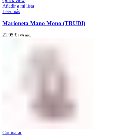
Quick view
Añadir a mi lista
Leer más
Marioneta Mano Mono (TRUDI)
21,95
€
IVA inc.
Comparar