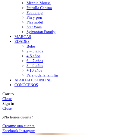
Minnie Mouse
Patrulla Canina
Peppa pig
Pin y pon
Playmobil
Star Wars
Sylvanian Family
MARCAS
EDADES
Bebé
2 – 3 años
4-5 años
6 – 7 años
8 – 9 años
+ 10 años
Para toda la familia
APARTADOS ONLINE
CONÓCENOS
Carrito
Close
Sign in
Close
¿No tienes cuenta?
Crearme una cuenta
Facebook
Instagram