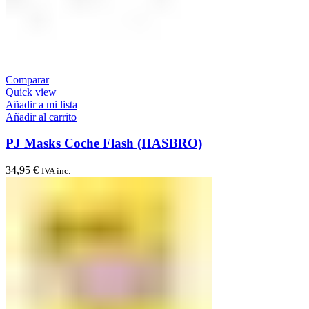
Comparar
Quick view
Añadir a mi lista
Añadir al carrito
PJ Masks Coche Flash (HASBRO)
34,95
€
IVA inc.