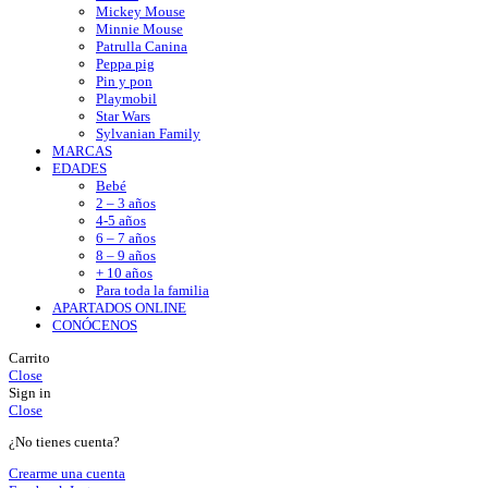
Mickey Mouse
Minnie Mouse
Patrulla Canina
Peppa pig
Pin y pon
Playmobil
Star Wars
Sylvanian Family
MARCAS
EDADES
Bebé
2 – 3 años
4-5 años
6 – 7 años
8 – 9 años
+ 10 años
Para toda la familia
APARTADOS ONLINE
CONÓCENOS
Carrito
Close
Sign in
Close
¿No tienes cuenta?
Crearme una cuenta