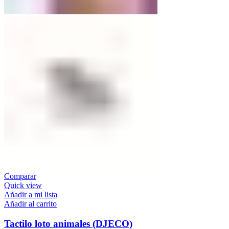
Comparar
Quick view
Añadir a mi lista
Añadir al carrito
Tactilo loto animales (DJECO)