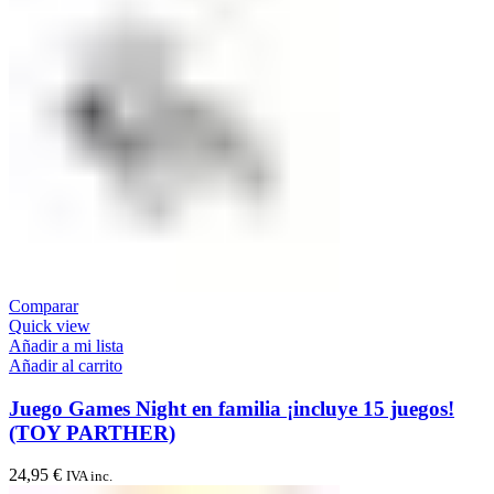
Comparar
Quick view
Añadir a mi lista
Añadir al carrito
Juego Games Night en familia ¡incluye 15 juegos!
(TOY PARTHER)
24,95
€
IVA inc.