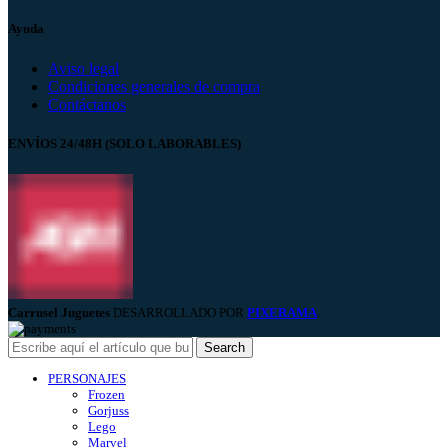
Ayuda
Aviso legal
Condiciones generales de compra
Contáctanos
ENVÍOS 24/48H (SOLO LABORABLES)
Carrusel Juguetes
DESARROLLADO POR
PIXERAMA
.
Search
PERSONAJES
Frozen
Gorjuss
Lego
Marvel