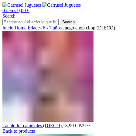
0
items
0,00
€
Search
Search
Inicio
Home
Edades
6 - 7 años
Juego chop chop (DJECO)
Tactilo loto animales (DJECO)
18,90
€
IVA inc.
Back to products