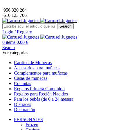
Envío GRATIS a partir de 40€ de compra (solo península).
956 320 284
610 123 706
Search
Login / Registro
0
items
0,00
€
Search
Ver categorías
Carritos de Muñecas
Accesorios para muñecas
Complementos para muñecas
Casas de muñecas
Cocinitas
Regalos Primera Comunión
Regalos para Recién Nacidos
Para los bebés (de 0 a 24 meses)
Disfraces
Decoración
PERSONAJES
Frozen
Gorjuss