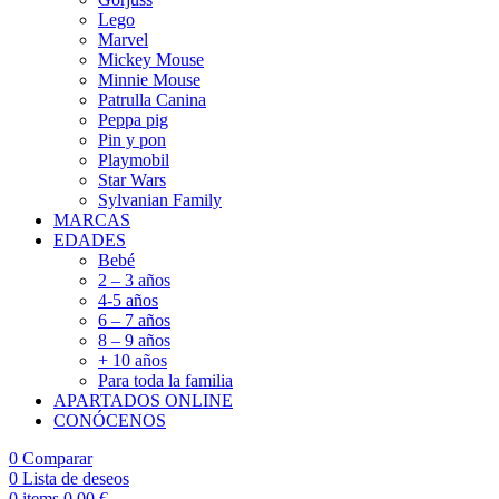
Lego
Marvel
Mickey Mouse
Minnie Mouse
Patrulla Canina
Peppa pig
Pin y pon
Playmobil
Star Wars
Sylvanian Family
MARCAS
EDADES
Bebé
2 – 3 años
4-5 años
6 – 7 años
8 – 9 años
+ 10 años
Para toda la familia
APARTADOS ONLINE
CONÓCENOS
0
Comparar
0
Lista de deseos
0
items
0,00
€