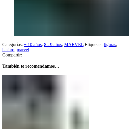
Categorías:
+ 10 años
,
8 - 9 años
,
MARVEL
Etiquetas:
figuras
,
hasbro
,
marvel
Compartir:
También te recomendamos…