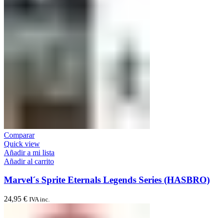
Comparar
Quick view
Añadir a mi lista
Añadir al carrito
Marvel´s Sprite Eternals Legends Series (HASBRO)
24,95
€
IVA inc.