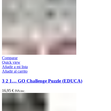
Comparar
Quick view
Añadir a mi lista
Añadir al carrito
3 2 1… GO Challenge Puzzle (EDUCA)
16,95
€
IVA inc.