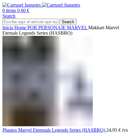
0
items
0,00
€
Search
Search
Inicio
Home
POR PERSONAJE
MARVEL
Makkari Marvel
Eternals Legends Series (HASBRO)
Phastos Marvel Etenrnals Legends Series (HASBRO)
24,95
€
IVA