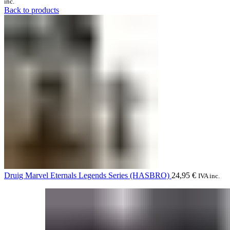
inc.
Back to products
Druig Marvel Eternals Legends Series (HASBRO)
24,95
€
IVA inc.