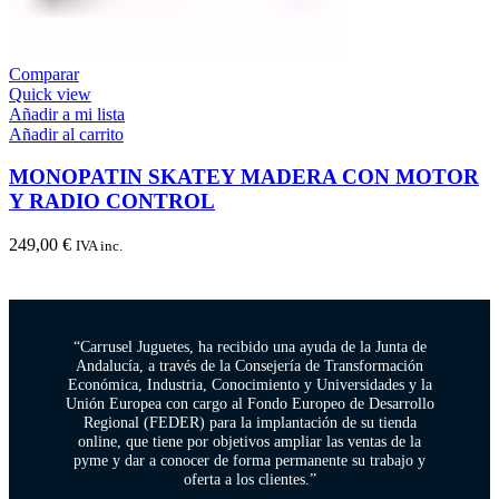
Comparar
Quick view
Añadir a mi lista
Añadir al carrito
MONOPATIN SKATEY MADERA CON MOTOR
Y RADIO CONTROL
249,00
€
IVA inc.
“Carrusel Juguetes, ha recibido una ayuda de la Junta de
Andalucía, a través de la Consejería de Transformación
Económica, Industria, Conocimiento y Universidades y la
Unión Europea con cargo al Fondo Europeo de Desarrollo
Regional (FEDER) para la implantación de su tienda
online, que tiene por objetivos ampliar las ventas de la
pyme y dar a conocer de forma permanente su trabajo y
oferta a los clientes.”