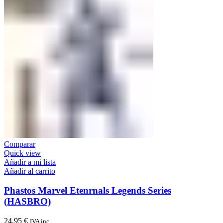
Comparar
Quick view
Añadir a mi lista
Añadir al carrito
Phastos Marvel Etenrnals Legends Series
(HASBRO)
24,95
€
IVA inc.