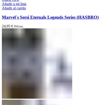
Añadir a mi lista
Añadir al carrito
Marvel´s Sersi Eternals Legends Series (HASBRO)
24,95
€
IVA inc.