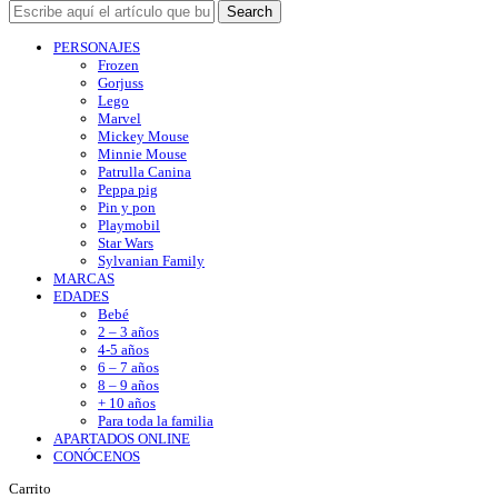
Search
PERSONAJES
Frozen
Gorjuss
Lego
Marvel
Mickey Mouse
Minnie Mouse
Patrulla Canina
Peppa pig
Pin y pon
Playmobil
Star Wars
Sylvanian Family
MARCAS
EDADES
Bebé
2 – 3 años
4-5 años
6 – 7 años
8 – 9 años
+ 10 años
Para toda la familia
APARTADOS ONLINE
CONÓCENOS
Carrito