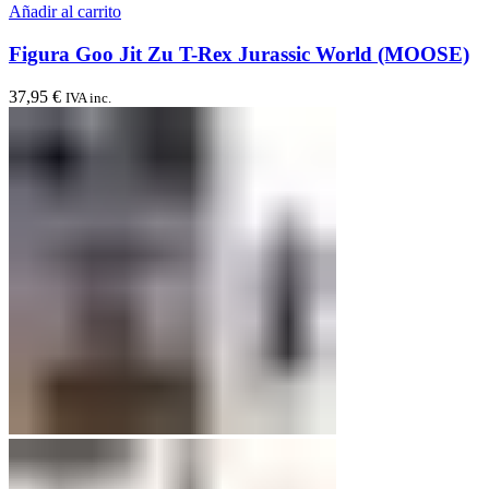
Añadir al carrito
Figura Goo Jit Zu T-Rex Jurassic World (MOOSE)
37,95
€
IVA inc.