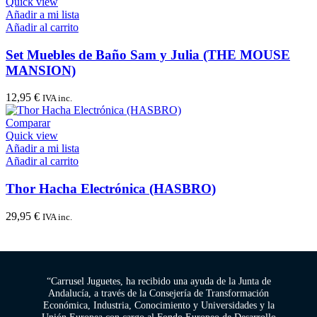
Quick view
Añadir a mi lista
Añadir al carrito
Set Muebles de Baño Sam y Julia (THE MOUSE
MANSION)
12,95
€
IVA inc.
Comparar
Quick view
Añadir a mi lista
Añadir al carrito
Thor Hacha Electrónica (HASBRO)
29,95
€
IVA inc.
“Carrusel Juguetes, ha recibido una ayuda de la Junta de
Andalucía, a través de la Consejería de Transformación
Económica, Industria, Conocimiento y Universidades y la