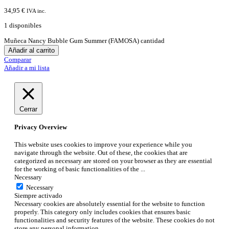
34,95
€
IVA inc.
1 disponibles
Muñeca Nancy Bubble Gum Summer (FAMOSA) cantidad
Añadir al carrito
Comparar
Añadir a mi lista
Cerrar
Privacy Overview
This website uses cookies to improve your experience while you
navigate through the website. Out of these, the cookies that are
categorized as necessary are stored on your browser as they are essential
for the working of basic functionalities of the
...
Necessary
Necessary
Siempre activado
Necessary cookies are absolutely essential for the website to function
properly. This category only includes cookies that ensures basic
functionalities and security features of the website. These cookies do not
store any personal information.