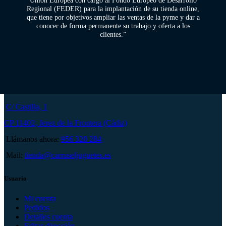
Unión Europea con cargo al Fondo Europeo de Desarrollo
Regional (FEDER) para la implantación de su tienda online,
que tiene por objetivos ampliar las ventas de la pyme y dar a
conocer de forma permanente su trabajo y oferta a los
clientes.”
C/ Castilla, 1
CP 11402, Jerez de la Frontera (Cádiz)
Llámanos ahora:
956 320 284
Mail:
tienda@carruseljuguetes.es
Usuario
Mi cuenta
Pedidos
Detalles cuenta
Editar dirección