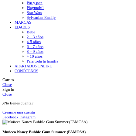
Pin y pon
Playmobil
Star Wars
Sylvanian Family
MARCAS
EDADES
Bebé
2 – 3 años
4-5 años
6 – 7 años
8 – 9 años
+ 10 años
Para toda la familia
APARTADOS ONLINE
CONÓCENOS
Carrito
Close
Sign in
Close
¿No tienes cuenta?
Crearme una cuenta
Facebook
Instagram
Muñeca Nancy Bubble Gum Summer (FAMOSA)