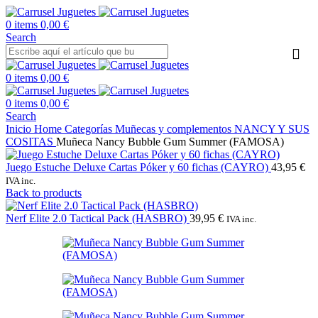
0
items
0,00
€
Search
0
items
0,00
€
0
items
0,00
€
Search
Inicio
Home
Categorías
Muñecas y complementos
NANCY Y SUS
COSITAS
Muñeca Nancy Bubble Gum Summer (FAMOSA)
Juego Estuche Deluxe Cartas Póker y 60 fichas (CAYRO)
43,95
€
IVA inc.
Back to products
Nerf Elite 2.0 Tactical Pack (HASBRO)
39,95
€
IVA inc.