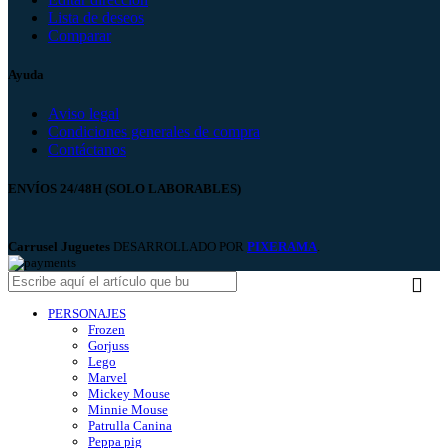
Lista de deseos
Comparar
Ayuda
Aviso legal
Condiciones generales de compra
Contáctanos
ENVÍOS 24/48H (SOLO LABORABLES)
Carrusel Juguetes
DESARROLLADO POR
PIXERAMA
.
PERSONAJES
Frozen
Gorjuss
Lego
Marvel
Mickey Mouse
Minnie Mouse
Patrulla Canina
Peppa pig