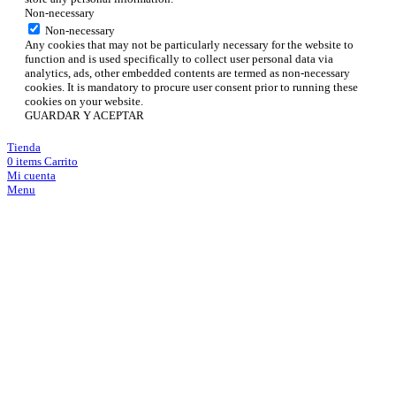
Non-necessary
Non-necessary
Any cookies that may not be particularly necessary for the website to
function and is used specifically to collect user personal data via
analytics, ads, other embedded contents are termed as non-necessary
cookies. It is mandatory to procure user consent prior to running these
cookies on your website.
GUARDAR Y ACEPTAR
Tienda
0
items
Carrito
Mi cuenta
Menu