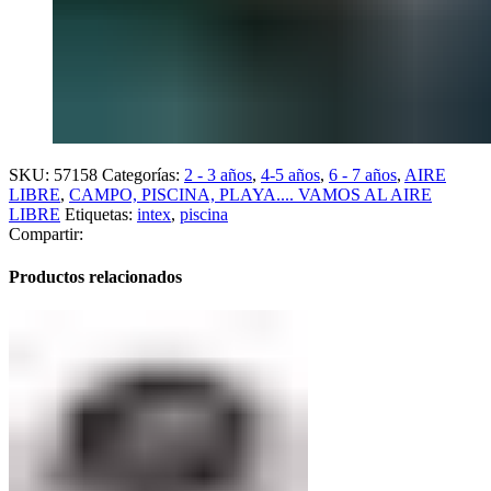
SKU:
57158
Categorías:
2 - 3 años
,
4-5 años
,
6 - 7 años
,
AIRE
LIBRE
,
CAMPO, PISCINA, PLAYA.... VAMOS AL AIRE
LIBRE
Etiquetas:
intex
,
piscina
Compartir:
Productos relacionados