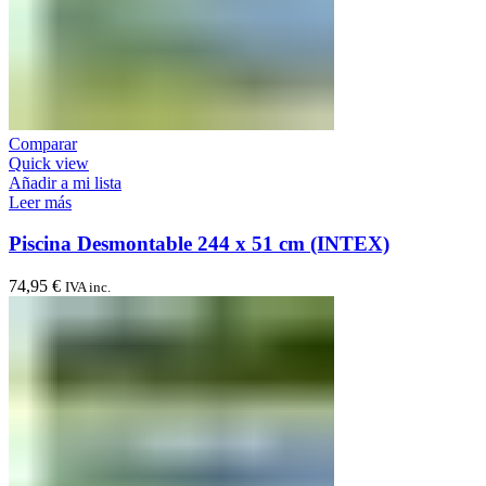
Comparar
Quick view
Añadir a mi lista
Leer más
Piscina Desmontable 244 x 51 cm (INTEX)
74,95
€
IVA inc.