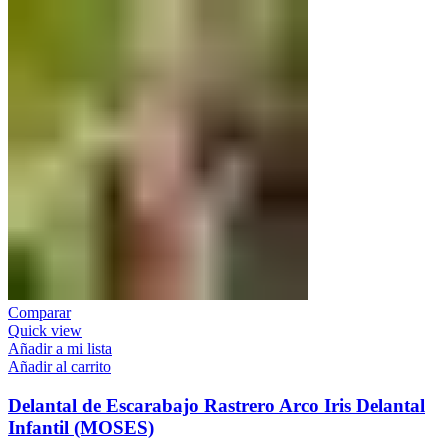
Comparar
Quick view
Añadir a mi lista
Añadir al carrito
Delantal de Escarabajo Rastrero Arco Iris Delantal
Infantil (MOSES)