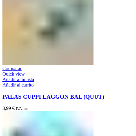
Comparar
Quick view
Añadir a mi lista
Añadir al carrito
PALAS CUPPI LAGGON BAL (QUUT)
8,99
€
IVA inc.