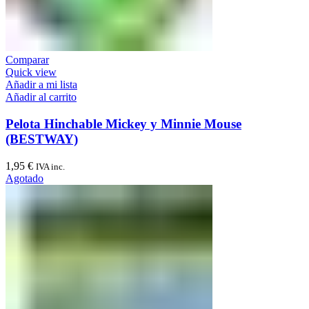
Comparar
Quick view
Añadir a mi lista
Añadir al carrito
Pelota Hinchable Mickey y Minnie Mouse
(BESTWAY)
1,95
€
IVA inc.
Agotado