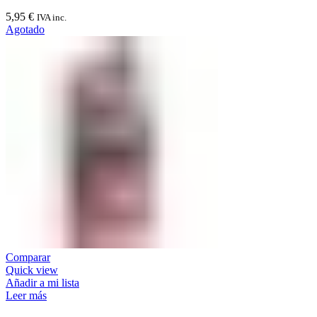
5,95
€
IVA inc.
Agotado
Comparar
Quick view
Añadir a mi lista
Leer más