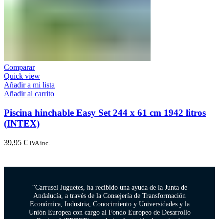
Comparar
Quick view
Añadir a mi lista
Añadir al carrito
Piscina hinchable Easy Set 244 x 61 cm 1942 litros
(INTEX)
39,95
€
IVA inc.
“Carrusel Juguetes, ha recibido una ayuda de la Junta de
Andalucía, a través de la Consejería de Transformación
Económica, Industria, Conocimiento y Universidades y la
Unión Europea con cargo al Fondo Europeo de Desarrollo