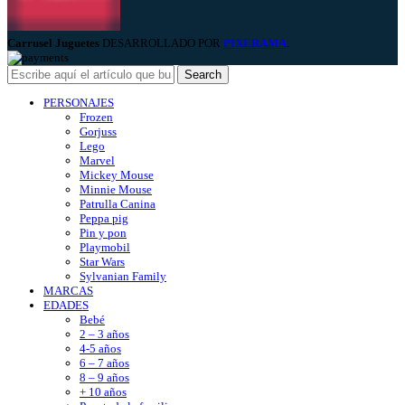
Carrusel Juguetes
DESARROLLADO POR
PIXERAMA
.
Search
PERSONAJES
Frozen
Gorjuss
Lego
Marvel
Mickey Mouse
Minnie Mouse
Patrulla Canina
Peppa pig
Pin y pon
Playmobil
Star Wars
Sylvanian Family
MARCAS
EDADES
Bebé
2 – 3 años
4-5 años
6 – 7 años
8 – 9 años
+ 10 años