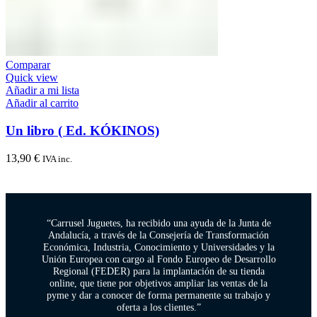
Comparar
Quick view
Añadir a mi lista
Añadir al carrito
Un libro ( Ed. KÓKINOS)
13,90
€
IVA inc.
“Carrusel Juguetes, ha recibido una ayuda de la Junta de
Andalucía, a través de la Consejería de Transformación
Económica, Industria, Conocimiento y Universidades y la
Unión Europea con cargo al Fondo Europeo de Desarrollo
Regional (FEDER) para la implantación de su tienda
online, que tiene por objetivos ampliar las ventas de la
pyme y dar a conocer de forma permanente su trabajo y
oferta a los clientes.”