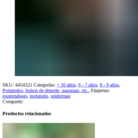
SKU:
4454321
Categorías:
+ 10 años
,
6 - 7 años
,
8 - 9 años
,
Portatodos, bolsos de deporte, paraguas, etc..
Etiquetas:
joummabags
,
portatodo
,
spiderman
Compartir:
Productos relacionados