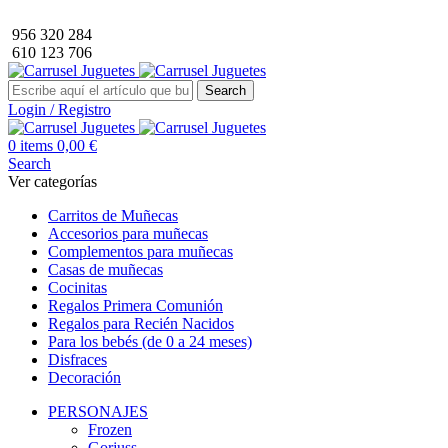
Envío GRATIS a partir de 40€ de compra (solo península).
956 320 284
610 123 706
Search
Login / Registro
0
items
0,00
€
Search
Ver categorías
Carritos de Muñecas
Accesorios para muñecas
Complementos para muñecas
Casas de muñecas
Cocinitas
Regalos Primera Comunión
Regalos para Recién Nacidos
Para los bebés (de 0 a 24 meses)
Disfraces
Decoración
PERSONAJES
Frozen
Gorjuss