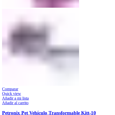
Comparar
Quick view
Añadir a mi lista
Añadir al carrito
Petronix Pet Vehículo Transformable Kitt-10