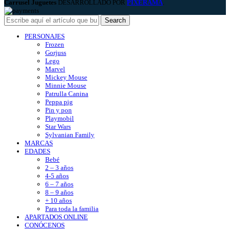
Carrusel Juguetes
DESARROLLADO POR
PIXERAMA
.
Search
PERSONAJES
Frozen
Gorjuss
Lego
Marvel
Mickey Mouse
Minnie Mouse
Patrulla Canina
Peppa pig
Pin y pon
Playmobil
Star Wars
Sylvanian Family
MARCAS
EDADES
Bebé
2 – 3 años
4-5 años
6 – 7 años
8 – 9 años
+ 10 años
Para toda la familia
APARTADOS ONLINE
CONÓCENOS