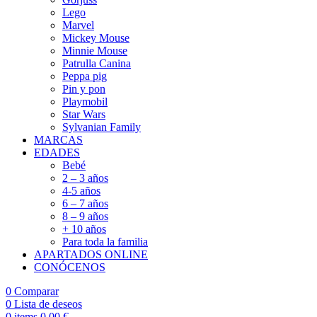
Lego
Marvel
Mickey Mouse
Minnie Mouse
Patrulla Canina
Peppa pig
Pin y pon
Playmobil
Star Wars
Sylvanian Family
MARCAS
EDADES
Bebé
2 – 3 años
4-5 años
6 – 7 años
8 – 9 años
+ 10 años
Para toda la familia
APARTADOS ONLINE
CONÓCENOS
0
Comparar
0
Lista de deseos
0
items
0,00
€