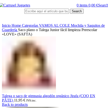
0
items
0,00
€
Searc
Search
Inicio
Home
Categorías
VAMOS AL COLE
Mochila y Saquitos de
Guardería
Saco plano o Talega Junior fácil limpieza Preescolar
«LOVE» (SAFTA)
Talega o saco de gimnasia algodón orgánico Jirafa (COQ EN
PÂTE)
11,95
€
IVA inc.
Back to products