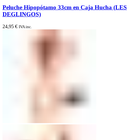
Peluche Hipopótamo 33cm en Caja Hucha (LES
DEGLINGOS)
24,95
€
IVA inc.