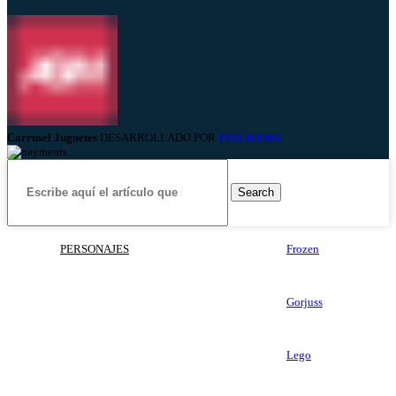
Carrusel Juguetes
DESARROLLADO POR
PIXERAMA
.
Search
PERSONAJES
Frozen
Gorjuss
Lego