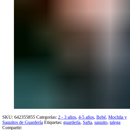
SKU:
642355855
Categorías:
2 - 3 años
,
4-5 años
,
Bebé
,
Mochila y
Saquitos de Guardería
Etiquetas:
guardería
,
Safta
,
saquito
,
talega
Compartir: