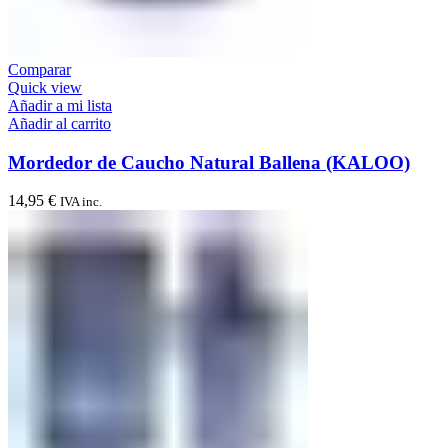
Comparar
Quick view
Añadir a mi lista
Añadir al carrito
Mordedor de Caucho Natural Ballena (KALOO)
14,95
€
IVA inc.