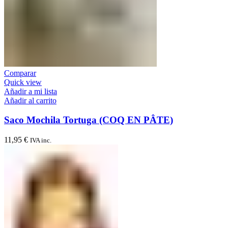
Comparar
Quick view
Añadir a mi lista
Añadir al carrito
Saco Mochila Tortuga (COQ EN PÂTE)
11,95
€
IVA inc.