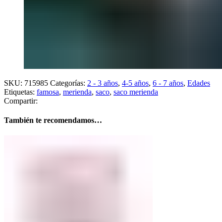
SKU:
715985
Categorías:
2 - 3 años
,
4-5 años
,
6 - 7 años
,
Edades
Etiquetas:
famosa
,
merienda
,
saco
,
saco merienda
Compartir:
También te recomendamos…