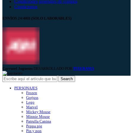
Condiciones generales de compra
Contáctanos
ENVÍOS 24/48H (SOLO LABORABLES)
Carrusel Juguetes
DESARROLLADO POR
PIXERAMA
.
Search
PERSONAJES
Frozen
Gorjuss
Lego
Marvel
Mickey Mouse
Minnie Mouse
Patrulla Canina
Peppa pig
Pin y pon