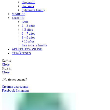
Playmobil
Star Wars
Sylvanian Family
MARCAS
EDADES
Bebé
2 – 3 años
4-5 años
6 – 7 años
8 – 9 años
+ 10 años
Para toda la familia
APARTADOS ONLINE
CONÓCENOS
Carrito
Close
Sign in
Close
¿No tienes cuenta?
Crearme una cuenta
Facebook
Instagram