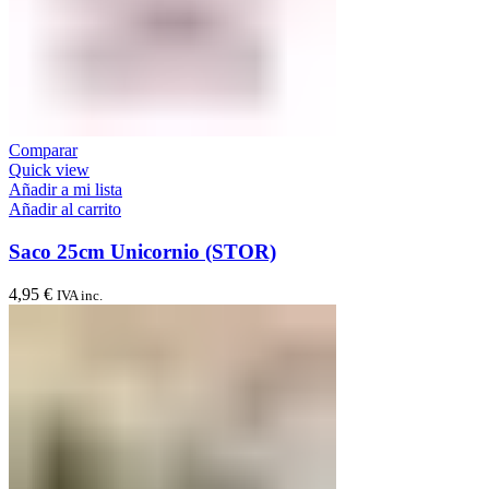
Comparar
Quick view
Añadir a mi lista
Añadir al carrito
Saco 25cm Unicornio (STOR)
4,95
€
IVA inc.