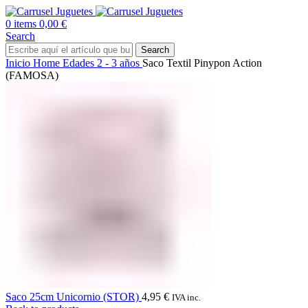
0
items
0,00
€
Search
Search
Inicio
Home
Edades
2 - 3 años
Saco Textil Pinypon Action
(FAMOSA)
Saco 25cm Unicornio (STOR)
4,95
€
IVA inc.