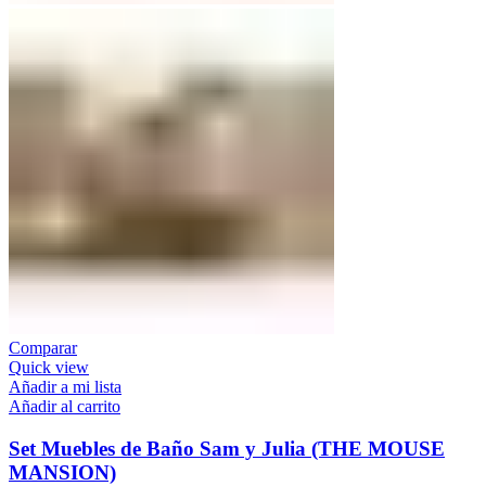
Comparar
Quick view
Añadir a mi lista
Añadir al carrito
Set Muebles de Baño Sam y Julia (THE MOUSE
MANSION)