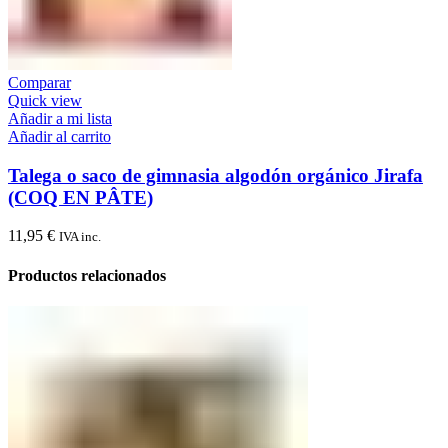
Comparar
Quick view
Añadir a mi lista
Añadir al carrito
Talega o saco de gimnasia algodón orgánico Jirafa
(COQ EN PÂTE)
11,95
€
IVA inc.
Productos relacionados