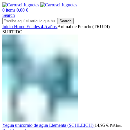
0
items
0,00
€
Search
Search
Inicio
Home
Edades
4-5 años
Animal de Peluche(TRUDI)
SURTIDO
Yegua unicornio de agua Elementa (SCHLEICH)
14,95
€
IVA inc.