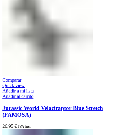
Comparar
Quick view
Añadir a mi lista
Añadir al carrito
Jurassic World Velociraptor Blue Stretch
(FAMOSA)
26,95
€
IVA inc.