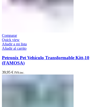
Comparar
Quick view
Añadir a mi lista
Añadir al carrito
Petronix Pet Vehículo Transformable Kitt-10
(FAMOSA)
39,95
€
IVA inc.