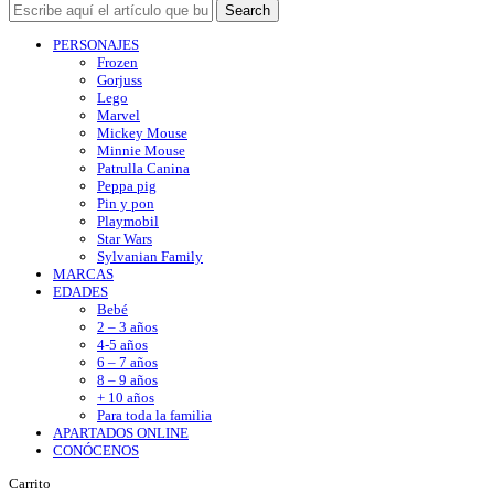
Search
PERSONAJES
Frozen
Gorjuss
Lego
Marvel
Mickey Mouse
Minnie Mouse
Patrulla Canina
Peppa pig
Pin y pon
Playmobil
Star Wars
Sylvanian Family
MARCAS
EDADES
Bebé
2 – 3 años
4-5 años
6 – 7 años
8 – 9 años
+ 10 años
Para toda la familia
APARTADOS ONLINE
CONÓCENOS
Carrito