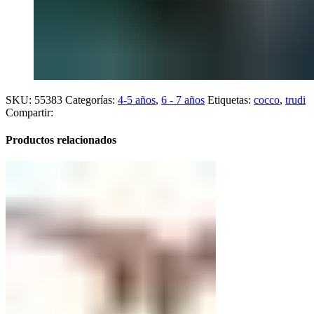
SKU:
55383
Categorías:
4-5 años
,
6 - 7 años
Etiquetas:
cocco
,
trudi
Compartir:
Productos relacionados