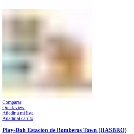
Comparar
Quick view
Añadir a mi lista
Añadir al carrito
Play-Doh Estación de Bomberos Town (HASBRO)