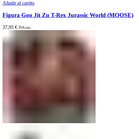
Añadir al carrito
Figura Goo Jit Zu T-Rex Jurassic World (MOOSE)
37,95
€
IVA inc.