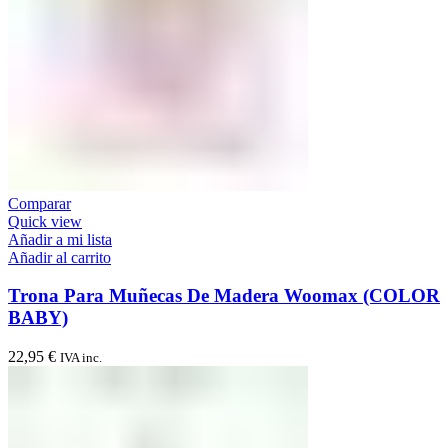
Comparar
Quick view
Añadir a mi lista
Añadir al carrito
Trona Para Muñecas De Madera Woomax (COLOR
BABY)
22,95
€
IVA inc.