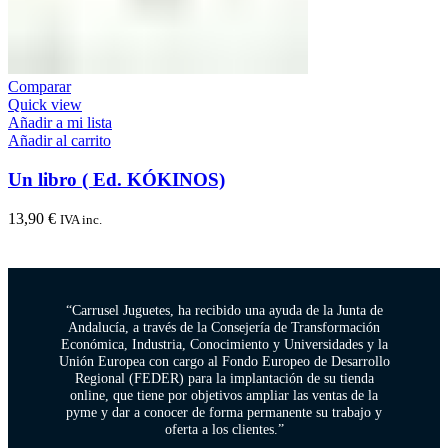
Comparar
Quick view
Añadir a mi lista
Añadir al carrito
Un libro ( Ed. KÓKINOS)
13,90
€
IVA inc.
“Carrusel Juguetes, ha recibido una ayuda de la Junta de
Andalucía, a través de la Consejería de Transformación
Económica, Industria, Conocimiento y Universidades y la
Unión Europea con cargo al Fondo Europeo de Desarrollo
Regional (FEDER) para la implantación de su tienda
online, que tiene por objetivos ampliar las ventas de la
pyme y dar a conocer de forma permanente su trabajo y
oferta a los clientes.”