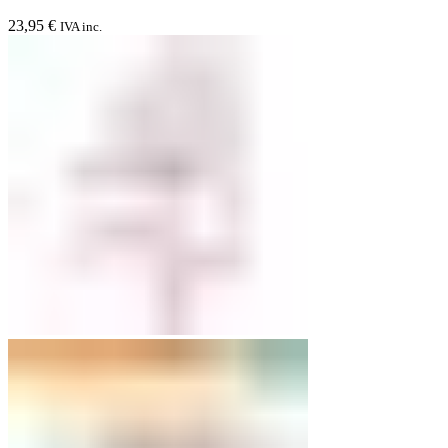
23,95
€
IVA inc.