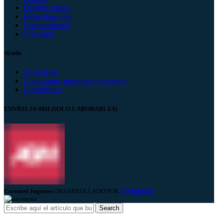
Detalles cuenta
Editar dirección
Lista de deseos
Comparar
Ayuda
Aviso legal
Condiciones generales de compra
Contáctanos
ENVÍOS 24/48H (SOLO LABORABLES)
Carrusel Juguetes
DESARROLLADO POR
PIXERAMA
.
Search