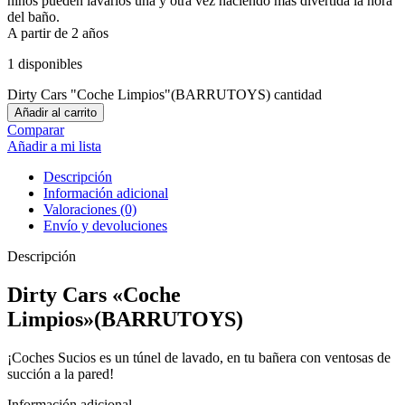
niños pueden lavarlos una y otra vez haciendo más divertida la hora
del baño.
A partir de 2 años
1 disponibles
Dirty Cars "Coche Limpios"(BARRUTOYS) cantidad
Añadir al carrito
Comparar
Añadir a mi lista
Descripción
Información adicional
Valoraciones (0)
Envío y devoluciones
Descripción
Dirty Cars «Coche
Limpios»(BARRUTOYS)
¡Coches Sucios es un túnel de lavado, en tu bañera con ventosas de
succión a la pared!
Información adicional