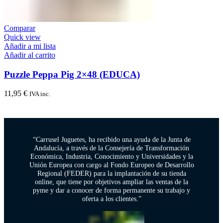
Comparar
Quick view
Añadir a mi lista
Añadir al carrito
Puzzle Peppa Pig 2×48 (EDUCA)
11,95
€
IVA inc.
“Carrusel Juguetes, ha recibido una ayuda de la Junta de
Andalucía, a través de la Consejería de Transformación
Económica, Industria, Conocimiento y Universidades y la
Unión Europea con cargo al Fondo Europeo de Desarrollo
Regional (FEDER) para la implantación de su tienda
online, que tiene por objetivos ampliar las ventas de la
pyme y dar a conocer de forma permanente su trabajo y
oferta a los clientes.”