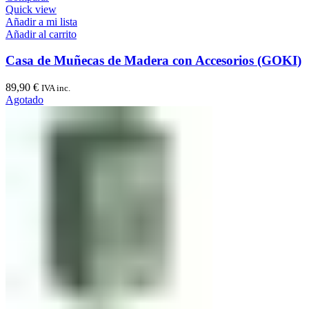
Quick view
Añadir a mi lista
Añadir al carrito
Casa de Muñecas de Madera con Accesorios (GOKI)
89,90
€
IVA inc.
Agotado