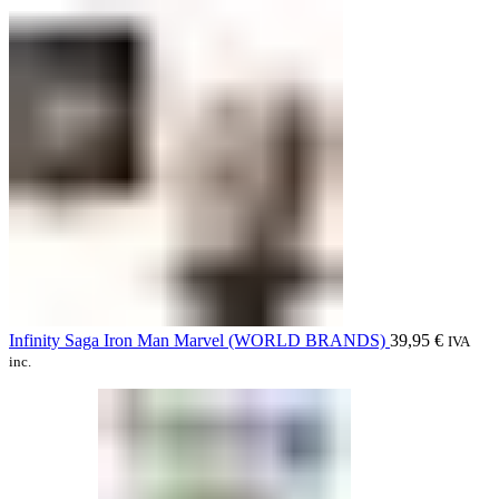
Infinity Saga Iron Man Marvel (WORLD BRANDS)
39,95
€
IVA
inc.