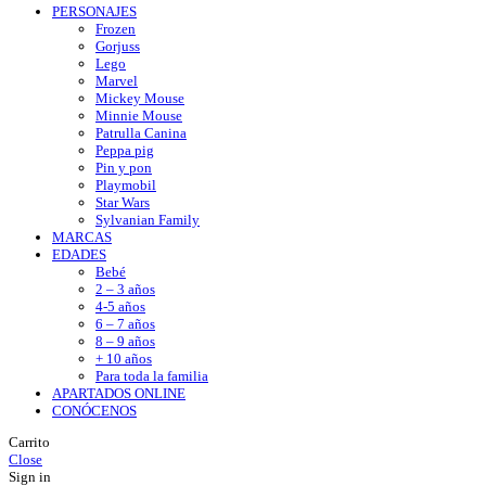
PERSONAJES
Frozen
Gorjuss
Lego
Marvel
Mickey Mouse
Minnie Mouse
Patrulla Canina
Peppa pig
Pin y pon
Playmobil
Star Wars
Sylvanian Family
MARCAS
EDADES
Bebé
2 – 3 años
4-5 años
6 – 7 años
8 – 9 años
+ 10 años
Para toda la familia
APARTADOS ONLINE
CONÓCENOS
Carrito
Close
Sign in