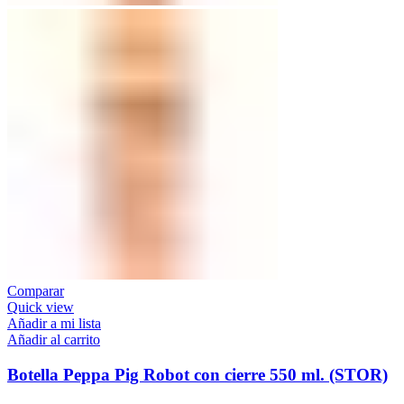
Comparar
Quick view
Añadir a mi lista
Añadir al carrito
Botella Peppa Pig Robot con cierre 550 ml. (STOR)