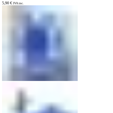
5,90
€
IVA inc.