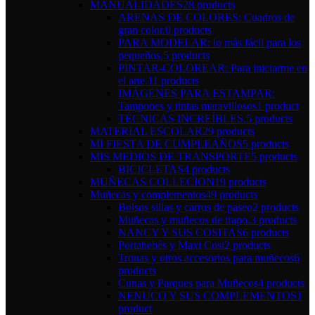
MANUALIDADES
28 products
ARENAS DE COLORES: Cuadros de
gran color.
0 products
PARA MODELAR: lo más fácil para los
pequeños.
5 products
PINTAR-COLOREAR: Para iniciarme en
el arte.
11 products
IMÁGENES PARA ESTAMPAR:
Tampones y tintas maravillosos
1 product
TÉCNICAS INCREÍBLES.
5 products
MATERIAL ESCOLAR
29 products
MI FIESTA DE CUMPLEAÑOS
5 products
MIS MEDIOS DE TRANSPORTE
5 products
BICICLETAS
4 products
MUÑECAS COLLECION
19 products
Muñecas y complementos
49 products
Bolsos sillas y carros de paseo
2 products
Muñecas y muñecos de trapo.
3 products
NANCY Y SUS COSITAS
6 products
Portabebés y Maxi Cosi
2 products
Tronas y otros accesorios para muñecos
6
products
Cunas y Parques para Muñecos
4 products
NENUCO Y SUS COMPLEMENTOS
1
product