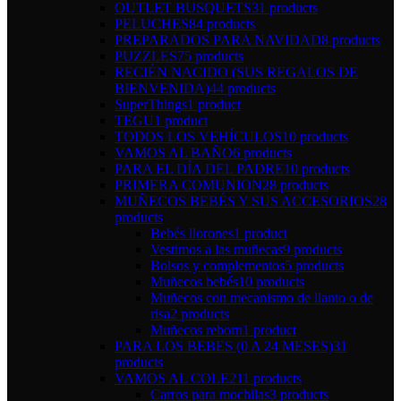
OUTLET BUSQUETS
31 products
PELUCHES
84 products
PREPARADOS PARA NAVIDAD
8 products
PUZZLES
75 products
RECIÉN NACIDO (SUS REGALOS DE
BIENVENIDA)
44 products
SuperThings
1 product
TEGU
1 product
TODOS LOS VEHÍCULOS
10 products
VAMOS AL BAÑO
6 products
PARA EL DÍA DEL PADRE
10 products
PRIMERA COMUNION
28 products
MUÑECOS BEBÉS Y SUS ACCESORIOS
28
products
Bebés llorones
1 product
Vestimos a las muñecas
9 products
Bolsos y complementos
5 products
Muñecos bebés
10 products
Muñecos con mecanismo de llanto o de
risa
2 products
Muñecos reborn
1 product
PARA LOS BEBES (0 A 24 MESES)
31
products
VAMOS AL COLE
211 products
Carros para mochilas
3 products