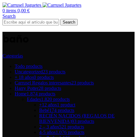
0
items
0,00
€
Search
Search
baño
Categorías
Todo
products
Uncategorized
23 products
+ 18 años
0 products
Carrusel Regalos interesantes
23 products
Harry Potter
28 products
Home
1.874 products
Edades
1.820 products
+12 años
1 product
Bebé
174 products
RECIÉN NACIDOS (REGALOS DE
BIENVENIDA)
93 products
2 – 3 años
521 products
4-5 años
1.076 products