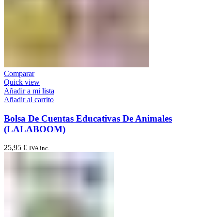
Comparar
Quick view
Añadir a mi lista
Añadir al carrito
Bolsa De Cuentas Educativas De Animales
(LALABOOM)
25,95
€
IVA inc.