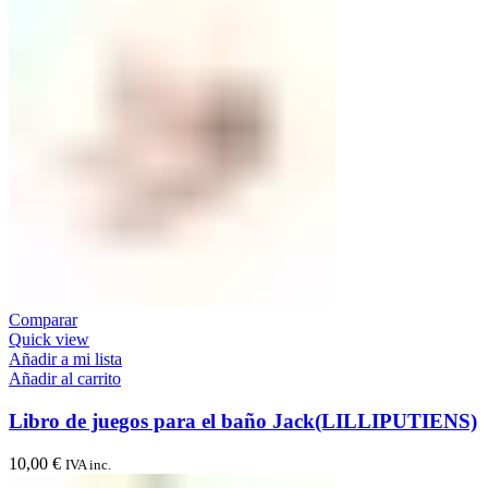
Comparar
Quick view
Añadir a mi lista
Añadir al carrito
Libro de juegos para el baño Jack(LILLIPUTIENS)
10,00
€
IVA inc.