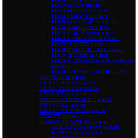
LEGO ELVES
0 products
LEGO FRIENDS
0 products
LEGO JUNIORS
0 products
LEGO MINECRAFT
0 products
LEGO NINJAGO
2 products
LEGO STAR WARS
0 products
LEGO SUPER MARIO
1 product
LEGO CLASSIC
2 products
LEGO HARRY POTTER
0 products
LEGO TECHNIC
2 products
LEGO SUPER HEROES DC COMICS
0
products
LEGO JURASSIC WORLD
0 products
LADYBUG
8 products
MICKEY MOUSE
14 products
MINNIE MOUSE
10 products
PEPPA PIG
32 products
POCOYO Y SU MUNDO
1 product
PIN Y PON
28 products
PATRULLA CANINA
2 products
FROZEN
3 products
SYLVANIAN FAMILY
13 products
ALDEA SYLVANIAN
0 products
BEBÉS Y NIÑOS
1 product