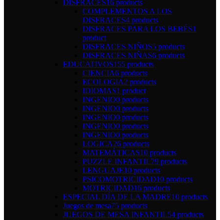
DISFRACES
16 products
COMPLEMENTOS A LOS
DISFRACES
4 products
DISFRACES PARA LOS BEBÉS
1
product
DISFRACES NIÑOS
5 products
DISFRACES NIÑAS
6 products
EDUCATIVOS
155 products
CIENCIA
6 products
ECOLOGIA
2 products
IDIOMAS
1 product
INGENIO
0 products
INGENIO
0 products
INGENIO
0 products
INGENIO
0 products
INGENIO
0 products
LOGICA
26 products
MATEMÁTICAS
10 products
PUZZLE INFANTIL
79 products
LENGUAJE
10 products
PSICOMOTRICIDAD
10 products
MOTRICIDAD
16 products
ESPECIAL DÍA DE LA MADRE
10 products
Juegos de mesa
75 products
JUEGOS DE MESA INFANTIL
54 products