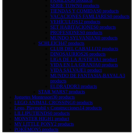
FAMILIAS
0 products
SERIE TOWN
0 products
TIENDAS Y COMIDAS
0 products
VACACIONES FAMLIARES
0 products
VEHÍCULOS
12 products
SET HABITACIONES
0 products
PROFESIONES
0 products
MUNDO SYLVANIAN
0 products
SCHLEICH
47 products
CLUB DEL CABALLO
2 products
DINOSAURIOS
26 products
LIGA DE LA JUSTICIA
1 product
VIDA EN LA GRANJA
0 products
VIDA SALVAJE
1 product
MUNDO DE FANTASIA-BAYALA
3
products
ELDRADOR
3 products
STAR WARS
7 products
Juguetes Montessori
30 products
LEGO ANIMAL CROSSING
0 products
Lego, Playmobil y Construcciones
14 products
LILLIPUTIENDS
0 products
MONSTER HIGH
1 product
MY LITTLE PONY
2 products
POKÉMON
5 products