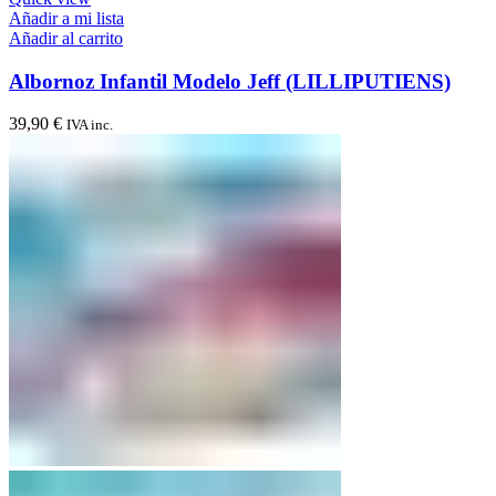
Añadir a mi lista
Añadir al carrito
Albornoz Infantil Modelo Jeff (LILLIPUTIENS)
39,90
€
IVA inc.