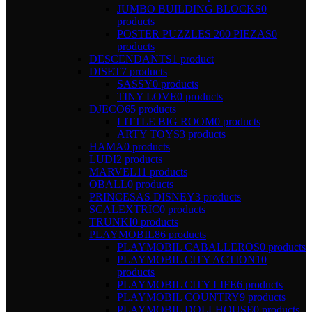
JUMBO BUILDING BLOCKS
0
products
POSTER PUZZLES 200 PIEZAS
0
products
DESCENDANTS
1 product
DISET
7 products
SASSY
0 products
TINY LOVE
0 products
DJECO
65 products
LITTLE BIG ROOM
0 products
ARTY TOYS
3 products
HAMA
0 products
LUDI
2 products
MARVEL
11 products
OBALL
0 products
PRINCESAS DISNEY
3 products
SCALEXTRIC
0 products
TRUNKI
0 products
PLAYMOBIL
86 products
PLAYMOBIL CABALLEROS
0 products
PLAYMOBIL CITY ACTION
10
products
PLAYMOBIL CITY LIFE
6 products
PLAYMOBIL COUNTRY
9 products
PLAYMOBIL DOLLHOUSE
0 products