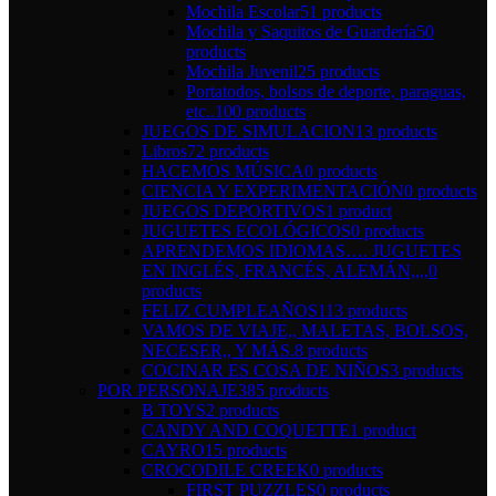
Mochila Escolar
51 products
Mochila y Saquitos de Guardería
50
products
Mochila Juvenil
25 products
Portatodos, bolsos de deporte, paraguas,
etc..
100 products
JUEGOS DE SIMULACION
13 products
Libros
72 products
HACEMOS MÚSICA
0 products
CIENCIA Y EXPERIMENTACIÓN
0 products
JUEGOS DEPORTIVOS
1 product
JUGUETES ECOLÓGICOS
0 products
APRENDEMOS IDIOMAS…. JUGUETES
EN INGLÉS, FRANCÉS, ALEMÁN,,,,
0
products
FELIZ CUMPLEAÑOS
113 products
VAMOS DE VIAJE,, MALETAS, BOLSOS,
NECESER,, Y MÁS.
8 products
COCINAR ES COSA DE NIÑOS
3 products
POR PERSONAJE
385 products
B TOYS
2 products
CANDY AND COQUETTE
1 product
CAYRO
15 products
CROCODILE CREEK
0 products
FIRST PUZZLES
0 products