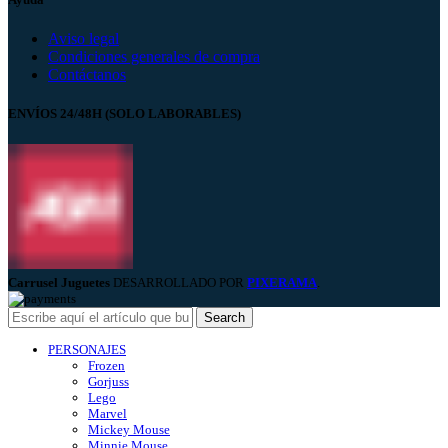
Aviso legal
Condiciones generales de compra
Contáctanos
ENVÍOS 24/48H (SOLO LABORABLES)
Carrusel Juguetes
DESARROLLADO POR
PIXERAMA
.
Search
PERSONAJES
Frozen
Gorjuss
Lego
Marvel
Mickey Mouse
Minnie Mouse