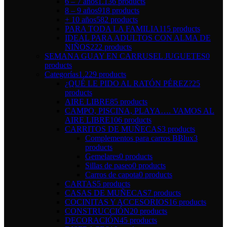
6 – 7 años
1.136 products
8 – 9 años
918 products
+ 10 años
582 products
PARA TODA LA FAMILIA
115 products
IDEAL PARA ADULTOS CON ALMA DE
NIÑOS
222 products
SEMANA GUAY EN CARRUSEL JUGUETES
0
products
Categorías
1.229 products
¿QUÉ LE PIDO AL RATÓN PÉREZ?
25
products
AIRE LIBRE
85 products
CAMPO, PISCINA, PLAYA…. VAMOS AL
AIRE LIBRE
106 products
CARRITOS DE MUÑECAS
3 products
Complementos para carros BBlux
3
products
Gemelares
0 products
Sillas de paseo
0 products
Carros de capota
0 products
CARTAS
5 products
CASAS DE MUÑECAS
7 products
COCINITAS Y ACCESORIOS
16 products
CONSTRUCCIÓN
20 products
DECORACIÓN
45 products