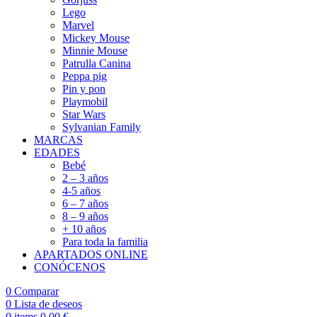
Lego
Marvel
Mickey Mouse
Minnie Mouse
Patrulla Canina
Peppa pig
Pin y pon
Playmobil
Star Wars
Sylvanian Family
MARCAS
EDADES
Bebé
2 – 3 años
4-5 años
6 – 7 años
8 – 9 años
+ 10 años
Para toda la familia
APARTADOS ONLINE
CONÓCENOS
0
Comparar
0
Lista de deseos
0
items
0,00
€