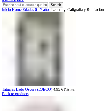
Search
Inicio
Home
Edades
6 - 7 años
Lettering, Caligrafía y Rotulación
Tatuajes Lado Oscura (DJECO)
4,95
€
IVA inc.
Back to products