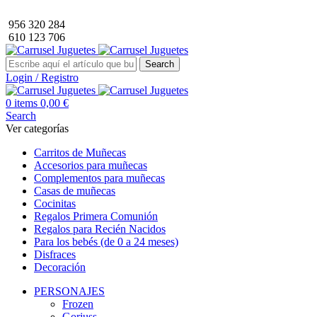
Envío GRATIS a partir de 40€ de compra (solo península).
956 320 284
610 123 706
Search
Login / Registro
0
items
0,00
€
Search
Ver categorías
Carritos de Muñecas
Accesorios para muñecas
Complementos para muñecas
Casas de muñecas
Cocinitas
Regalos Primera Comunión
Regalos para Recién Nacidos
Para los bebés (de 0 a 24 meses)
Disfraces
Decoración
PERSONAJES
Frozen
Gorjuss