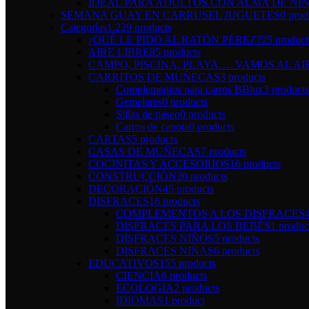
IDEAL PARA ADULTOS CON ALMA DE NI
SEMANA GUAY EN CARRUSEL JUGUETES
0 prod
Categorías
1.229 products
¿QUÉ LE PIDO AL RATÓN PÉREZ?
25 product
AIRE LIBRE
85 products
CAMPO, PISCINA, PLAYA…. VAMOS AL AI
CARRITOS DE MUÑECAS
3 products
Complementos para carros BBlux
3 products
Gemelares
0 products
Sillas de paseo
0 products
Carros de capota
0 products
CARTAS
5 products
CASAS DE MUÑECAS
7 products
COCINITAS Y ACCESORIOS
16 products
CONSTRUCCIÓN
20 products
DECORACIÓN
45 products
DISFRACES
16 products
COMPLEMENTOS A LOS DISFRACES
DISFRACES PARA LOS BEBÉS
1 produc
DISFRACES NIÑOS
5 products
DISFRACES NIÑAS
6 products
EDUCATIVOS
155 products
CIENCIA
6 products
ECOLOGIA
2 products
IDIOMAS
1 product