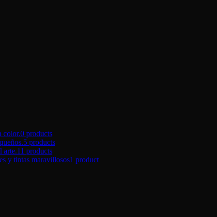
color.
0 products
queños.
5 products
arte.
11 products
tintas maravillosos
1 product