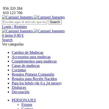
Envío GRATIS a partir de 40€ de compra (solo península).
956 320 284
610 123 706
Search
Login / Registro
0
items
0,00
€
Search
Ver categorías
Carritos de Muñecas
Accesorios para muñecas
Complementos para muñecas
Casas de muñecas
Cocinitas
Regalos Primera Comunión
Regalos para Recién Nacidos
Para los bebés (de 0 a 24 meses)
Disfraces
Decoración
PERSONAJES
Frozen
Gorjuss