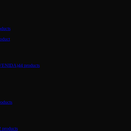
oducts
roduct
VENIDA)
44 products
roducts
2 products