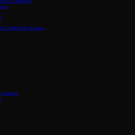
ÑOS
222 products
ucts
s
RE LIBRE
106 products
4 products
t