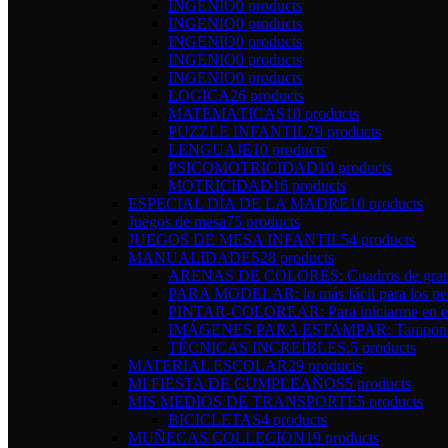
INGENIO
0 products
INGENIO
0 products
INGENIO
0 products
INGENIO
0 products
INGENIO
0 products
LOGICA
26 products
MATEMÁTICAS
10 products
PUZZLE INFANTIL
79 products
LENGUAJE
10 products
PSICOMOTRICIDAD
10 products
MOTRICIDAD
16 products
ESPECIAL DÍA DE LA MADRE
10 products
Juegos de mesa
75 products
JUEGOS DE MESA INFANTIL
54 products
MANUALIDADES
28 products
ARENAS DE COLORES: Cuadros de gran 
PARA MODELAR: lo más fácil para los pe
PINTAR-COLOREAR: Para iniciarme en el 
IMÁGENES PARA ESTAMPAR: Tampones y 
TÉCNICAS INCREÍBLES.
5 products
MATERIAL ESCOLAR
29 products
MI FIESTA DE CUMPLEAÑOS
5 products
MIS MEDIOS DE TRANSPORTE
5 products
BICICLETAS
4 products
MUÑECAS COLLECION
19 products