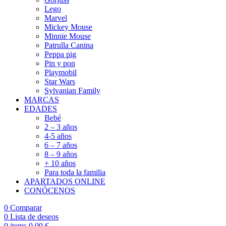
Lego
Marvel
Mickey Mouse
Minnie Mouse
Patrulla Canina
Peppa pig
Pin y pon
Playmobil
Star Wars
Sylvanian Family
MARCAS
EDADES
Bebé
2 – 3 años
4-5 años
6 – 7 años
8 – 9 años
+ 10 años
Para toda la familia
APARTADOS ONLINE
CONÓCENOS
0
Comparar
0
Lista de deseos
0
items
0,00
€