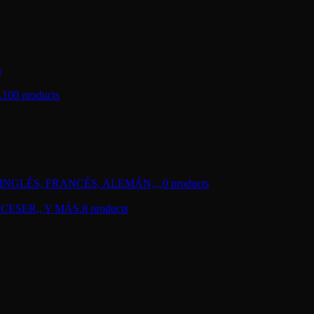
s
.
100 products
NGLÉS, FRANCÉS, ALEMÁN,,,,
0 products
CESER,, Y MÁS.
8 products