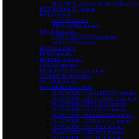
POSTER PUZZLES 200 PIEZAS
0 produc
DESCENDANTS
1 product
DISET
7 products
SASSY
0 products
TINY LOVE
0 products
DJECO
65 products
LITTLE BIG ROOM
0 products
ARTY TOYS
3 products
HAMA
0 products
LUDI
2 products
MARVEL
11 products
OBALL
0 products
PRINCESAS DISNEY
3 products
SCALEXTRIC
0 products
TRUNKI
0 products
PLAYMOBIL
86 products
PLAYMOBIL CABALLEROS
0 products
PLAYMOBIL CITY ACTION
10 products
PLAYMOBIL CITY LIFE
6 products
PLAYMOBIL COUNTRY
9 products
PLAYMOBIL DOLLHOUSE
0 products
PLAYMOBIL FAMILY FUN
1 product
PLAYMOBIL HISTORY
0 products
PLAYMOBIL HISTORY
0 products
PLAYMOBIL HISTORY
0 products