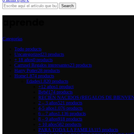
Search
aprende
Categorías
Todo
products
Uncategorized
23 products
+ 18 años
0 products
Carrusel Regalos interesantes
23 products
Harry Potter
28 products
Home
1.874 products
Edades
1.820 products
+12 años
1 product
Bebé
174 products
RECIÉN NACIDOS (REGALOS DE BIENVEN
2 – 3 años
521 products
4-5 años
1.076 products
6 – 7 años
1.136 products
8 – 9 años
918 products
+ 10 años
582 products
PARA TODA LA FAMILIA
115 products