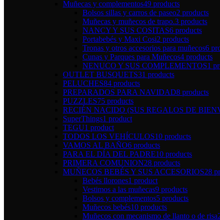
Muñecas y complementos
49 products
Bolsos sillas y carros de paseo
2 products
Muñecas y muñecos de trapo.
3 products
NANCY Y SUS COSITAS
6 products
Portabebés y Maxi Cosi
2 products
Tronas y otros accesorios para muñecos
6 pr
Cunas y Parques para Muñecos
4 products
NENUCO Y SUS COMPLEMENTOS
1 p
OUTLET BUSQUETS
31 products
PELUCHES
84 products
PREPARADOS PARA NAVIDAD
8 products
PUZZLES
75 products
RECIÉN NACIDO (SUS REGALOS DE BIEN
SuperThings
1 product
TEGU
1 product
TODOS LOS VEHÍCULOS
10 products
VAMOS AL BAÑO
6 products
PARA EL DÍA DEL PADRE
10 products
PRIMERA COMUNION
28 products
MUÑECOS BEBÉS Y SUS ACCESORIOS
28 p
Bebés llorones
1 product
Vestimos a las muñecas
9 products
Bolsos y complementos
5 products
Muñecos bebés
10 products
Muñecos con mecanismo de llanto o de risa