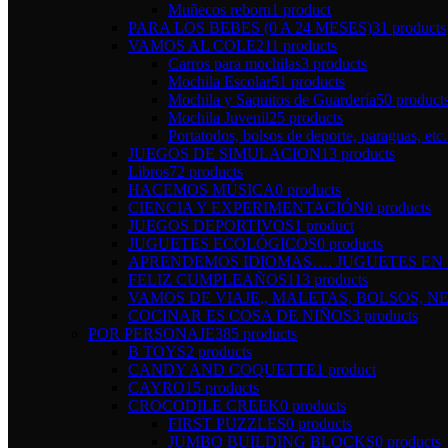
Muñecos reborn
1 product
PARA LOS BEBES (0 A 24 MESES)
31 products
VAMOS AL COLE
211 products
Carros para mochilas
3 products
Mochila Escolar
51 products
Mochila y Saquitos de Guardería
50 product
Mochila Juvenil
25 products
Portatodos, bolsos de deporte, paraguas, etc.
JUEGOS DE SIMULACION
13 products
Libros
72 products
HACEMOS MÚSICA
0 products
CIENCIA Y EXPERIMENTACIÓN
0 products
JUEGOS DEPORTIVOS
1 product
JUGUETES ECOLÓGICOS
0 products
APRENDEMOS IDIOMAS…. JUGUETES EN I
FELIZ CUMPLEAÑOS
113 products
VAMOS DE VIAJE,, MALETAS, BOLSOS, NE
COCINAR ES COSA DE NIÑOS
3 products
POR PERSONAJE
385 products
B TOYS
2 products
CANDY AND COQUETTE
1 product
CAYRO
15 products
CROCODILE CREEK
0 products
FIRST PUZZLES
0 products
JUMBO BUILDING BLOCKS
0 products