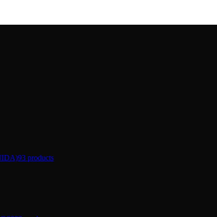
IDA)
93 products