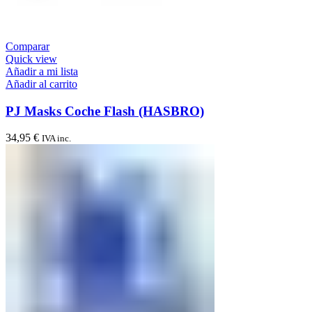
Comparar
Quick view
Añadir a mi lista
Añadir al carrito
PJ Masks Coche Flash (HASBRO)
34,95
€
IVA inc.