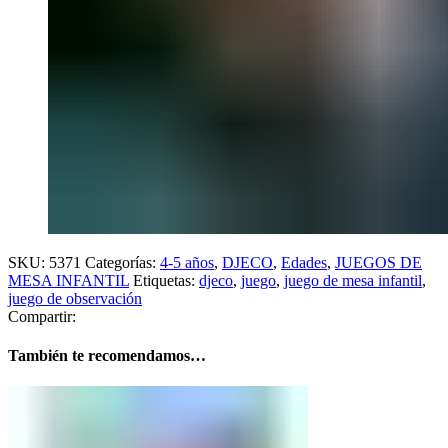
SKU:
5371
Categorías:
4-5 años
,
DJECO
,
Edades
,
JUEGOS DE
MESA INFANTIL
Etiquetas:
djeco
,
juego
,
juego de mesa infantil
,
juego de observación
Compartir:
También te recomendamos…