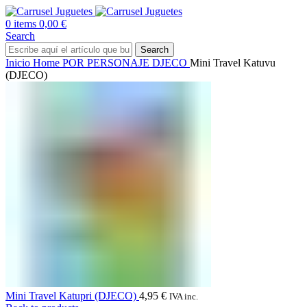
0
items
0,00
€
Search
Search
Inicio
Home
POR PERSONAJE
DJECO
Mini Travel Katuvu
(DJECO)
Mini Travel Katupri (DJECO)
4,95
€
IVA inc.