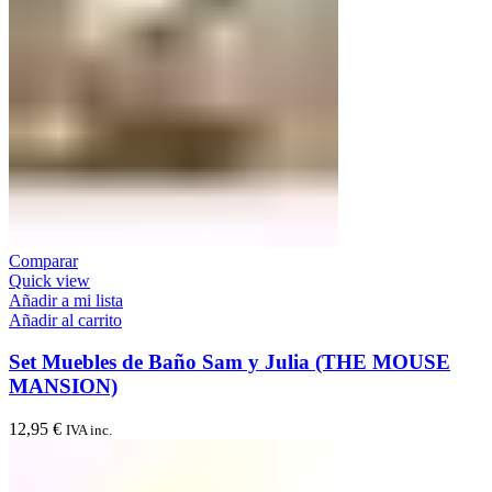
Comparar
Quick view
Añadir a mi lista
Añadir al carrito
Set Muebles de Baño Sam y Julia (THE MOUSE
MANSION)
12,95
€
IVA inc.