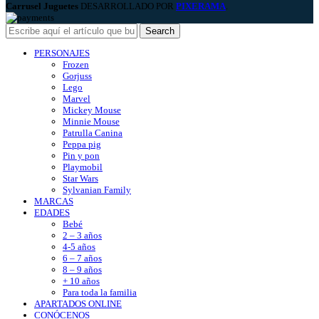
Carrusel Juguetes
DESARROLLADO POR
PIXERAMA
.
Search
PERSONAJES
Frozen
Gorjuss
Lego
Marvel
Mickey Mouse
Minnie Mouse
Patrulla Canina
Peppa pig
Pin y pon
Playmobil
Star Wars
Sylvanian Family
MARCAS
EDADES
Bebé
2 – 3 años
4-5 años
6 – 7 años
8 – 9 años
+ 10 años
Para toda la familia
APARTADOS ONLINE
CONÓCENOS