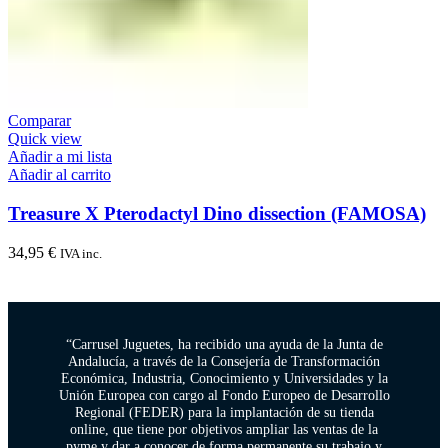
Comparar
Quick view
Añadir a mi lista
Añadir al carrito
Treasure X Pterodactyl Dino dissection (FAMOSA)
34,95
€
IVA inc.
“Carrusel Juguetes, ha recibido una ayuda de la Junta de
Andalucía, a través de la Consejería de Transformación
Económica, Industria, Conocimiento y Universidades y la
Unión Europea con cargo al Fondo Europeo de Desarrollo
Regional (FEDER) para la implantación de su tienda
online, que tiene por objetivos ampliar las ventas de la
pyme y dar a conocer de forma permanente su trabajo y