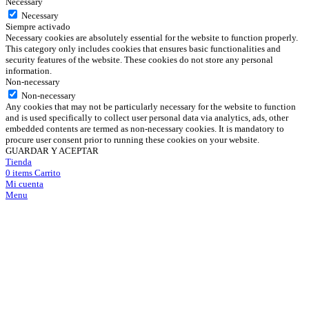
Necessary
Necessary
Siempre activado
Necessary cookies are absolutely essential for the website to function properly.
This category only includes cookies that ensures basic functionalities and
security features of the website. These cookies do not store any personal
information.
Non-necessary
Non-necessary
Any cookies that may not be particularly necessary for the website to function
and is used specifically to collect user personal data via analytics, ads, other
embedded contents are termed as non-necessary cookies. It is mandatory to
procure user consent prior to running these cookies on your website.
GUARDAR Y ACEPTAR
Tienda
0
items
Carrito
Mi cuenta
Menu