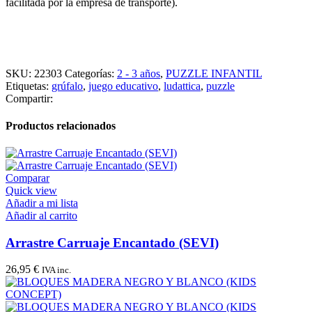
facilitada por la empresa de transporte).
SKU:
22303
Categorías:
2 - 3 años
,
PUZZLE INFANTIL
Etiquetas:
grúfalo
,
juego educativo
,
ludattica
,
puzzle
Compartir:
Productos relacionados
Comparar
Quick view
Añadir a mi lista
Añadir al carrito
Arrastre Carruaje Encantado (SEVI)
26,95
€
IVA inc.