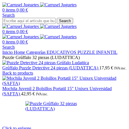
0
items
0,00
€
Search
Search
0
items
0,00
€
0
items
0,00
€
Search
Inicio
Home
Categorías
EDUCATIVOS
PUZZLE INFANTIL
Puzzle Grúffalo 32 piezas (LUDATTICA)
Grúffalo Puzzle Detective 24 piezas (LUDATTICA)
17,95
€
IVA inc.
Back to products
Mochila Juvenil 2 Bolsillos Portatil 15" Unixex Universidad
(SAFTA)
42,95
€
IVA inc.
Click to enlarge