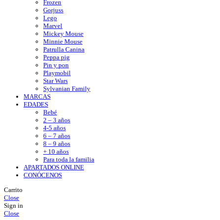
Frozen
Gorjuss
Lego
Marvel
Mickey Mouse
Minnie Mouse
Patrulla Canina
Peppa pig
Pin y pon
Playmobil
Star Wars
Sylvanian Family
MARCAS
EDADES
Bebé
2 – 3 años
4-5 años
6 – 7 años
8 – 9 años
+ 10 años
Para toda la familia
APARTADOS ONLINE
CONÓCENOS
Carrito
Close
Sign in
Close