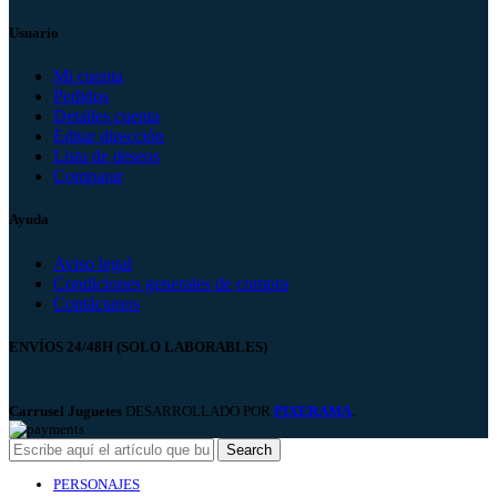
Usuario
Mi cuenta
Pedidos
Detalles cuenta
Editar dirección
Lista de deseos
Comparar
Ayuda
Aviso legal
Condiciones generales de compra
Contáctanos
ENVÍOS 24/48H (SOLO LABORABLES)
Carrusel Juguetes
DESARROLLADO POR
PIXERAMA
.
Search
PERSONAJES