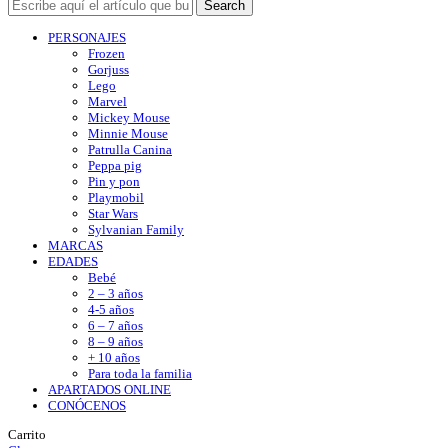
Search
PERSONAJES
Frozen
Gorjuss
Lego
Marvel
Mickey Mouse
Minnie Mouse
Patrulla Canina
Peppa pig
Pin y pon
Playmobil
Star Wars
Sylvanian Family
MARCAS
EDADES
Bebé
2 – 3 años
4-5 años
6 – 7 años
8 – 9 años
+ 10 años
Para toda la familia
APARTADOS ONLINE
CONÓCENOS
Carrito