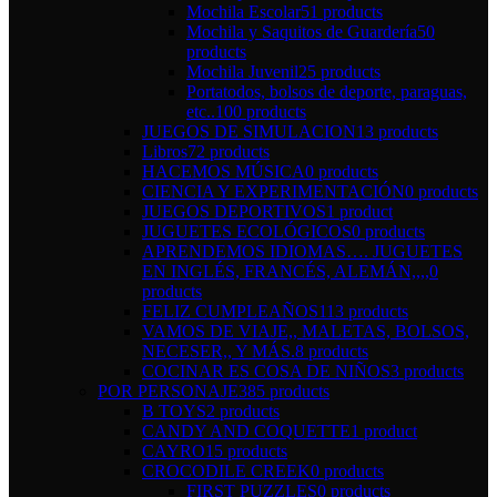
Mochila Escolar
51 products
Mochila y Saquitos de Guardería
50
products
Mochila Juvenil
25 products
Portatodos, bolsos de deporte, paraguas,
etc..
100 products
JUEGOS DE SIMULACION
13 products
Libros
72 products
HACEMOS MÚSICA
0 products
CIENCIA Y EXPERIMENTACIÓN
0 products
JUEGOS DEPORTIVOS
1 product
JUGUETES ECOLÓGICOS
0 products
APRENDEMOS IDIOMAS…. JUGUETES
EN INGLÉS, FRANCÉS, ALEMÁN,,,,
0
products
FELIZ CUMPLEAÑOS
113 products
VAMOS DE VIAJE,, MALETAS, BOLSOS,
NECESER,, Y MÁS.
8 products
COCINAR ES COSA DE NIÑOS
3 products
POR PERSONAJE
385 products
B TOYS
2 products
CANDY AND COQUETTE
1 product
CAYRO
15 products
CROCODILE CREEK
0 products
FIRST PUZZLES
0 products