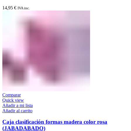
14,95
€
IVA inc.
Comparar
Quick view
Añadir a mi lista
Añadir al carrito
Caja clasificación formas madera color rosa
(JABADABADO)