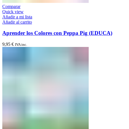
Comparar
Quick view
Añadir a mi lista
Añadir al carrito
Aprender los Colores con Peppa Pig (EDUCA)
9,95
€
IVA inc.