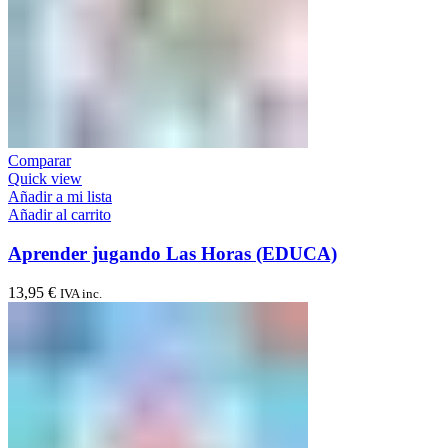
Comparar
Quick view
Añadir a mi lista
Añadir al carrito
Aprender jugando Las Horas (EDUCA)
13,95
€
IVA inc.