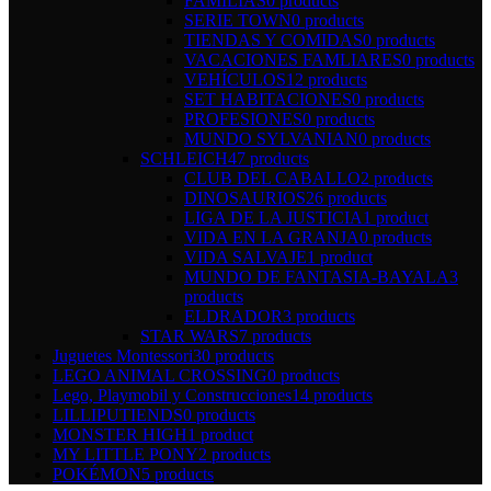
FAMILIAS
0 products
SERIE TOWN
0 products
TIENDAS Y COMIDAS
0 products
VACACIONES FAMLIARES
0 products
VEHÍCULOS
12 products
SET HABITACIONES
0 products
PROFESIONES
0 products
MUNDO SYLVANIAN
0 products
SCHLEICH
47 products
CLUB DEL CABALLO
2 products
DINOSAURIOS
26 products
LIGA DE LA JUSTICIA
1 product
VIDA EN LA GRANJA
0 products
VIDA SALVAJE
1 product
MUNDO DE FANTASIA-BAYALA
3
products
ELDRADOR
3 products
STAR WARS
7 products
Juguetes Montessori
30 products
LEGO ANIMAL CROSSING
0 products
Lego, Playmobil y Construcciones
14 products
LILLIPUTIENDS
0 products
MONSTER HIGH
1 product
MY LITTLE PONY
2 products
POKÉMON
5 products