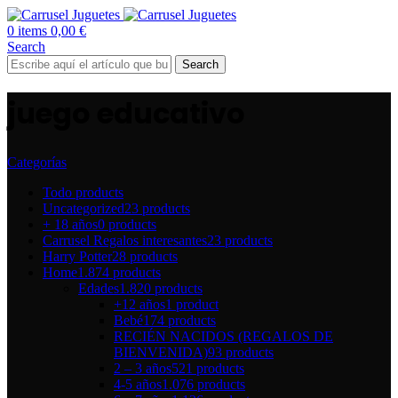
0
items
0,00
€
Search
Search
juego educativo
Categorías
Todo
products
Uncategorized
23 products
+ 18 años
0 products
Carrusel Regalos interesantes
23 products
Harry Potter
28 products
Home
1.874 products
Edades
1.820 products
+12 años
1 product
Bebé
174 products
RECIÉN NACIDOS (REGALOS DE
BIENVENIDA)
93 products
2 – 3 años
521 products
4-5 años
1.076 products