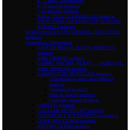
6 – 7 años
1.136 products
8 – 9 años
918 products
+ 10 años
582 products
PARA TODA LA FAMILIA
115 products
IDEAL PARA ADULTOS CON ALMA DE
NIÑOS
222 products
SEMANA GUAY EN CARRUSEL JUGUETES
0
products
Categorías
1.229 products
¿QUÉ LE PIDO AL RATÓN PÉREZ?
25
products
AIRE LIBRE
85 products
CAMPO, PISCINA, PLAYA…. VAMOS AL
AIRE LIBRE
106 products
CARRITOS DE MUÑECAS
3 products
Complementos para carros BBlux
3
products
Gemelares
0 products
Sillas de paseo
0 products
Carros de capota
0 products
CARTAS
5 products
CASAS DE MUÑECAS
7 products
COCINITAS Y ACCESORIOS
16 products
CONSTRUCCIÓN
20 products
DECORACIÓN
45 products