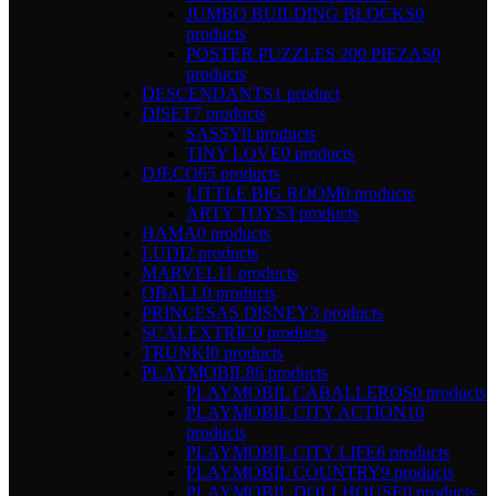
JUMBO BUILDING BLOCKS
0
products
POSTER PUZZLES 200 PIEZAS
0
products
DESCENDANTS
1 product
DISET
7 products
SASSY
0 products
TINY LOVE
0 products
DJECO
65 products
LITTLE BIG ROOM
0 products
ARTY TOYS
3 products
HAMA
0 products
LUDI
2 products
MARVEL
11 products
OBALL
0 products
PRINCESAS DISNEY
3 products
SCALEXTRIC
0 products
TRUNKI
0 products
PLAYMOBIL
86 products
PLAYMOBIL CABALLEROS
0 products
PLAYMOBIL CITY ACTION
10
products
PLAYMOBIL CITY LIFE
6 products
PLAYMOBIL COUNTRY
9 products
PLAYMOBIL DOLLHOUSE
0 products