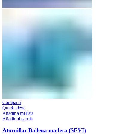
Comparar
Quick view
Añadir a mi lista
Añadir al carrito
Atornillar Ballena madera (SEVI)