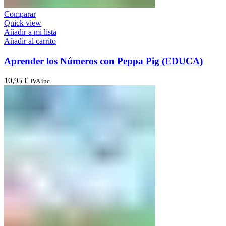
Comparar
Quick view
Añadir a mi lista
Añadir al carrito
Aprender los Números con Peppa Pig (EDUCA)
10,95
€
IVA inc.