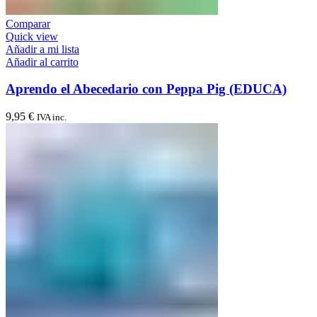
Comparar
Quick view
Añadir a mi lista
Añadir al carrito
Aprendo el Abecedario con Peppa Pig (EDUCA)
9,95
€
IVA inc.