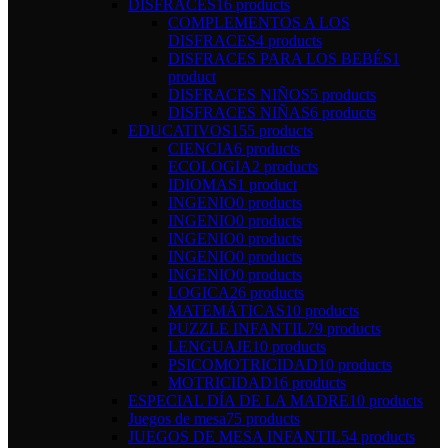
DISFRACES
16 products
COMPLEMENTOS A LOS
DISFRACES
4 products
DISFRACES PARA LOS BEBÉS
1
product
DISFRACES NIÑOS
5 products
DISFRACES NIÑAS
6 products
EDUCATIVOS
155 products
CIENCIA
6 products
ECOLOGIA
2 products
IDIOMAS
1 product
INGENIO
0 products
INGENIO
0 products
INGENIO
0 products
INGENIO
0 products
INGENIO
0 products
LOGICA
26 products
MATEMÁTICAS
10 products
PUZZLE INFANTIL
79 products
LENGUAJE
10 products
PSICOMOTRICIDAD
10 products
MOTRICIDAD
16 products
ESPECIAL DÍA DE LA MADRE
10 products
Juegos de mesa
75 products
JUEGOS DE MESA INFANTIL
54 products