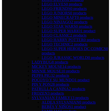
LEGO ELVES
0 products
LEGO FRIENDS
0 products
LEGO JUNIORS
0 products
LEGO MINECRAFT
0 products
LEGO NINJAGO
2 products
LEGO STAR WARS
0 products
LEGO SUPER MARIO
1 product
LEGO CLASSIC
2 products
LEGO HARRY POTTER
0 products
LEGO TECHNIC
2 products
LEGO SUPER HEROES DC COMICS
0
products
LEGO JURASSIC WORLD
0 products
LADYBUG
8 products
MICKEY MOUSE
14 products
MINNIE MOUSE
10 products
PEPPA PIG
32 products
POCOYO Y SU MUNDO
1 product
PIN Y PON
28 products
PATRULLA CANINA
2 products
FROZEN
3 products
SYLVANIAN FAMILY
13 products
ALDEA SYLVANIAN
0 products
BEBÉS Y NIÑOS
1 product