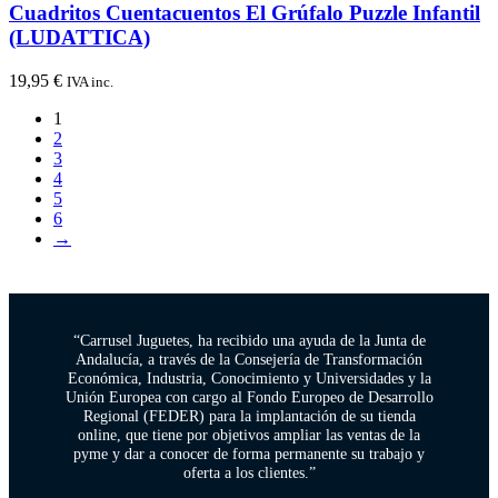
Cuadritos Cuentacuentos El Grúfalo Puzzle Infantil
(LUDATTICA)
19,95
€
IVA inc.
1
2
3
4
5
6
→
“Carrusel Juguetes, ha recibido una ayuda de la Junta de
Andalucía, a través de la Consejería de Transformación
Económica, Industria, Conocimiento y Universidades y la
Unión Europea con cargo al Fondo Europeo de Desarrollo
Regional (FEDER) para la implantación de su tienda
online, que tiene por objetivos ampliar las ventas de la
pyme y dar a conocer de forma permanente su trabajo y
oferta a los clientes.”