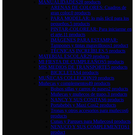
MANUALIDADES
28 products
ARENAS DE COLORES: Cuadros de
gran color.
0 products
PARA MODELAR: lo más fácil para los
pequeños.
5 products
PINTAR-COLOREAR: Para iniciarme en
el arte.
11 products
IMÁGENES PARA ESTAMPAR:
Tampones y tintas maravillosos
1 product
TÉCNICAS INCREÍBLES.
5 products
MATERIAL ESCOLAR
29 products
MI FIESTA DE CUMPLEAÑOS
5 products
MIS MEDIOS DE TRANSPORTE
5 products
BICICLETAS
4 products
MUÑECAS COLLECION
19 products
Muñecas y complementos
49 products
Bolsos sillas y carros de paseo
2 products
Muñecas y muñecos de trapo.
3 products
NANCY Y SUS COSITAS
6 products
Portabebés y Maxi Cosi
2 products
Tronas y otros accesorios para muñecos
6
products
Cunas y Parques para Muñecos
4 products
NENUCO Y SUS COMPLEMENTOS
1
product