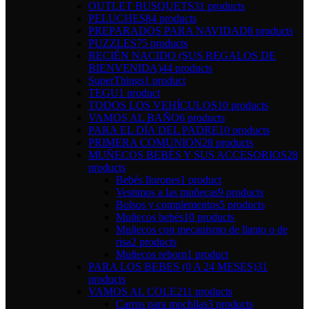
OUTLET BUSQUETS
31 products
PELUCHES
84 products
PREPARADOS PARA NAVIDAD
8 products
PUZZLES
75 products
RECIÉN NACIDO (SUS REGALOS DE
BIENVENIDA)
44 products
SuperThings
1 product
TEGU
1 product
TODOS LOS VEHÍCULOS
10 products
VAMOS AL BAÑO
6 products
PARA EL DÍA DEL PADRE
10 products
PRIMERA COMUNION
28 products
MUÑECOS BEBÉS Y SUS ACCESORIOS
28
products
Bebés llorones
1 product
Vestimos a las muñecas
9 products
Bolsos y complementos
5 products
Muñecos bebés
10 products
Muñecos con mecanismo de llanto o de
risa
2 products
Muñecos reborn
1 product
PARA LOS BEBES (0 A 24 MESES)
31
products
VAMOS AL COLE
211 products
Carros para mochilas
3 products