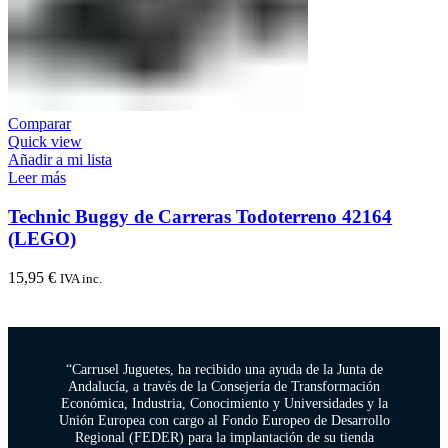
Comparar
Quick view
Añadir a mi lista
Leer más
Technic Buggy de Carreras Todoterreno 42164
(LEGO)
15,95
€
IVA inc.
“Carrusel Juguetes, ha recibido una ayuda de la Junta de
Andalucía, a través de la Consejería de Transformación
Económica, Industria, Conocimiento y Universidades y la
Unión Europea con cargo al Fondo Europeo de Desarrollo
Regional (FEDER) para la implantación de su tienda