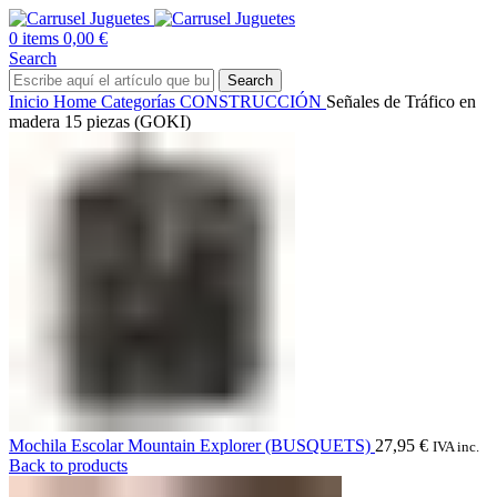
0
items
0,00
€
Search
Search
Inicio
Home
Categorías
CONSTRUCCIÓN
Señales de Tráfico en
madera 15 piezas (GOKI)
Mochila Escolar Mountain Explorer (BUSQUETS)
27,95
€
IVA inc.
Back to products