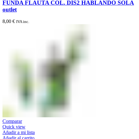
FUNDA FLAUTA COL. DIS2 HABLANDO SOLA
outlet
8,00
€
IVA inc.
Comparar
Quick view
Añadir a mi lista
Añadir al carrito