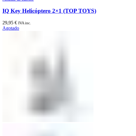
IQ Key Helicóptero 2×1 (TOP TOYS)
29,95
€
IVA inc.
Agotado