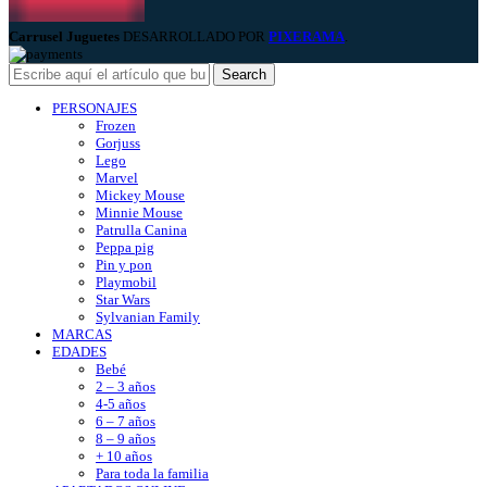
Carrusel Juguetes
DESARROLLADO POR
PIXERAMA
.
Search
PERSONAJES
Frozen
Gorjuss
Lego
Marvel
Mickey Mouse
Minnie Mouse
Patrulla Canina
Peppa pig
Pin y pon
Playmobil
Star Wars
Sylvanian Family
MARCAS
EDADES
Bebé
2 – 3 años
4-5 años
6 – 7 años
8 – 9 años
+ 10 años
Para toda la familia