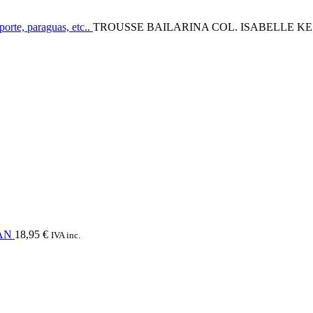
porte, paraguas, etc..
TROUSSE BAILARINA COL. ISABELLE KE
IAN
18,95
€
IVA inc.