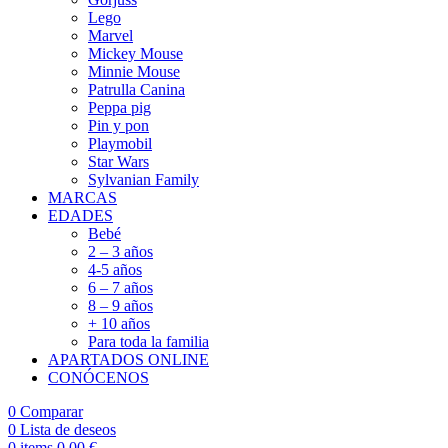
Lego
Marvel
Mickey Mouse
Minnie Mouse
Patrulla Canina
Peppa pig
Pin y pon
Playmobil
Star Wars
Sylvanian Family
MARCAS
EDADES
Bebé
2 – 3 años
4-5 años
6 – 7 años
8 – 9 años
+ 10 años
Para toda la familia
APARTADOS ONLINE
CONÓCENOS
0
Comparar
0
Lista de deseos
0
items
0,00
€