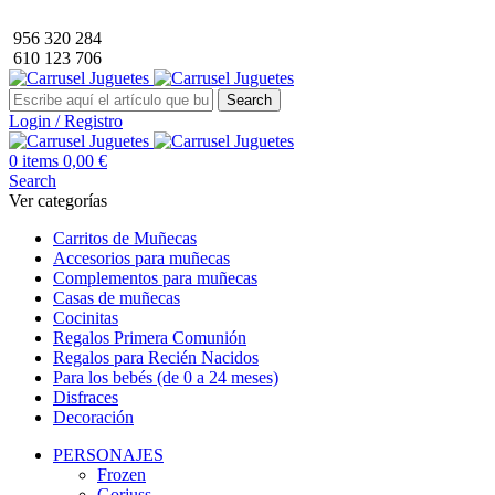
Envío GRATIS a partir de 40€ de compra (solo península).
956 320 284
610 123 706
Search
Login / Registro
0
items
0,00
€
Search
Ver categorías
Carritos de Muñecas
Accesorios para muñecas
Complementos para muñecas
Casas de muñecas
Cocinitas
Regalos Primera Comunión
Regalos para Recién Nacidos
Para los bebés (de 0 a 24 meses)
Disfraces
Decoración
PERSONAJES
Frozen
Gorjuss