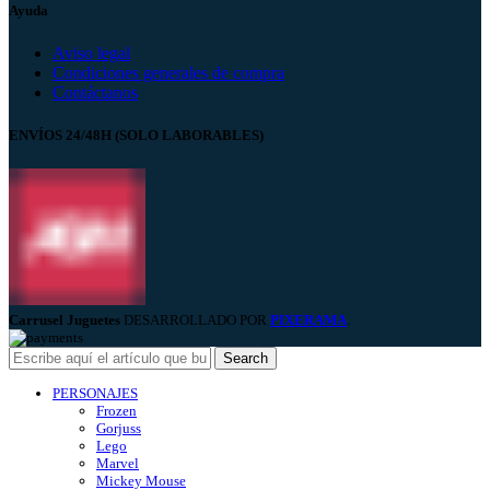
Ayuda
Aviso legal
Condiciones generales de compra
Contáctanos
ENVÍOS 24/48H (SOLO LABORABLES)
Carrusel Juguetes
DESARROLLADO POR
PIXERAMA
.
Search
PERSONAJES
Frozen
Gorjuss
Lego
Marvel
Mickey Mouse