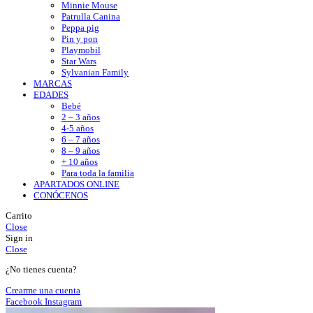
Minnie Mouse
Patrulla Canina
Peppa pig
Pin y pon
Playmobil
Star Wars
Sylvanian Family
MARCAS
EDADES
Bebé
2 – 3 años
4-5 años
6 – 7 años
8 – 9 años
+ 10 años
Para toda la familia
APARTADOS ONLINE
CONÓCENOS
Carrito
Close
Sign in
Close
¿No tienes cuenta?
Crearme una cuenta
Facebook
Instagram