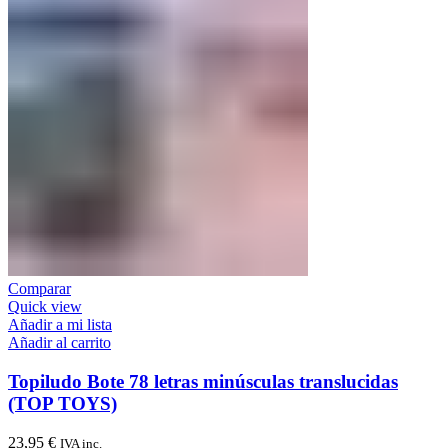
Comparar
Quick view
Añadir a mi lista
Añadir al carrito
Topiludo Bote 78 letras minúsculas translucidas
(TOP TOYS)
23,95
€
IVA inc.