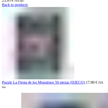
23,95
€
IVA inc.
Back to products
Puzzle La Fiesta de los Monstruos 50 piezas (DJECO)
17,90
€
IVA
inc.