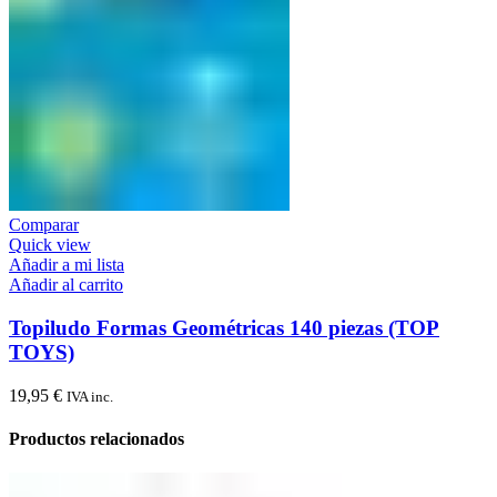
Comparar
Quick view
Añadir a mi lista
Añadir al carrito
Topiludo Formas Geométricas 140 piezas (TOP
TOYS)
19,95
€
IVA inc.
Productos relacionados