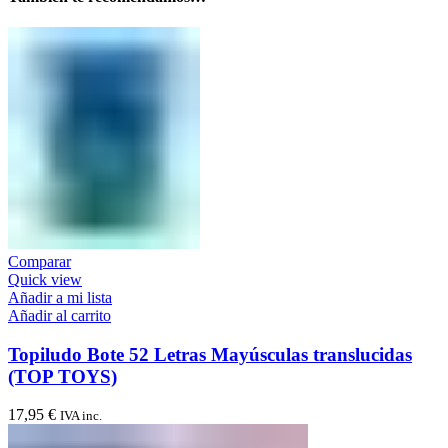
Comparar
Quick view
Añadir a mi lista
Añadir al carrito
Topiludo Bote 52 Letras Mayúsculas translucidas
(TOP TOYS)
17,95
€
IVA inc.