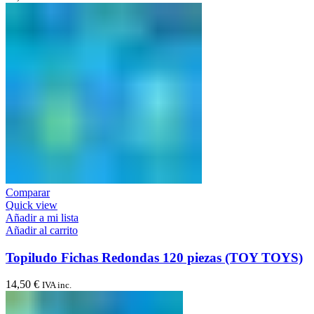
Comparar
Quick view
Añadir a mi lista
Añadir al carrito
Topiludo Fichas Redondas 120 piezas (TOY TOYS)
14,50
€
IVA inc.