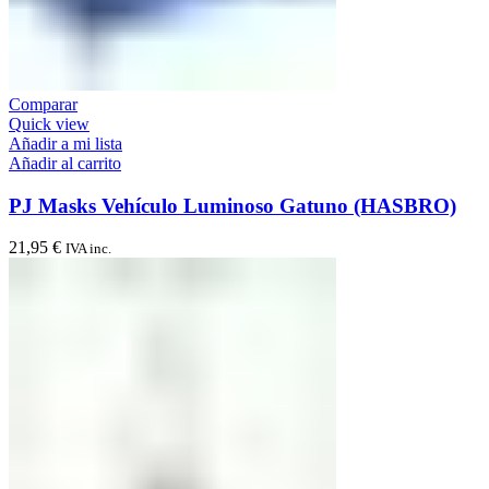
Comparar
Quick view
Añadir a mi lista
Añadir al carrito
PJ Masks Vehículo Luminoso Gatuno (HASBRO)
21,95
€
IVA inc.