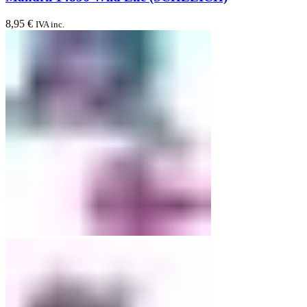
8,95
€
IVA inc.