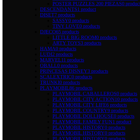
POSTER PUZZLES 200 PIEZAS
0 produc
DESCENDANTS
1 product
DISET
7 products
SASSY
0 products
TINY LOVE
0 products
DJECO
65 products
LITTLE BIG ROOM
0 products
ARTY TOYS
3 products
HAMA
0 products
LUDI
2 products
MARVEL
11 products
OBALL
0 products
PRINCESAS DISNEY
3 products
SCALEXTRIC
0 products
TRUNKI
0 products
PLAYMOBIL
86 products
PLAYMOBIL CABALLEROS
0 products
PLAYMOBIL CITY ACTION
10 products
PLAYMOBIL CITY LIFE
6 products
PLAYMOBIL COUNTRY
9 products
PLAYMOBIL DOLLHOUSE
0 products
PLAYMOBIL FAMILY FUN
1 product
PLAYMOBIL HISTORY
0 products
PLAYMOBIL HISTORY
0 products
PLAYMOBIL HISTORY
0 products