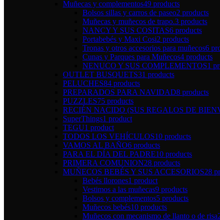
Muñecas y complementos
49 products
Bolsos sillas y carros de paseo
2 products
Muñecas y muñecos de trapo.
3 products
NANCY Y SUS COSITAS
6 products
Portabebés y Maxi Cosi
2 products
Tronas y otros accesorios para muñecos
6 pr
Cunas y Parques para Muñecos
4 products
NENUCO Y SUS COMPLEMENTOS
1 p
OUTLET BUSQUETS
31 products
PELUCHES
84 products
PREPARADOS PARA NAVIDAD
8 products
PUZZLES
75 products
RECIÉN NACIDO (SUS REGALOS DE BIEN
SuperThings
1 product
TEGU
1 product
TODOS LOS VEHÍCULOS
10 products
VAMOS AL BAÑO
6 products
PARA EL DÍA DEL PADRE
10 products
PRIMERA COMUNION
28 products
MUÑECOS BEBÉS Y SUS ACCESORIOS
28 p
Bebés llorones
1 product
Vestimos a las muñecas
9 products
Bolsos y complementos
5 products
Muñecos bebés
10 products
Muñecos con mecanismo de llanto o de risa