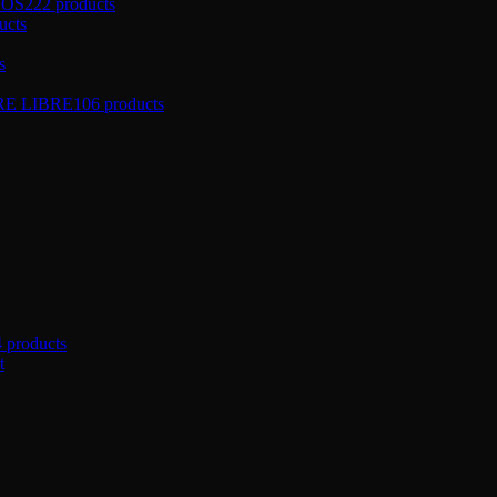
ÑOS
222 products
ucts
s
RE LIBRE
106 products
4 products
t