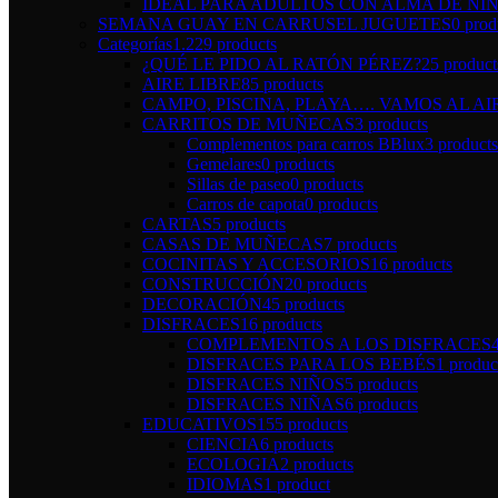
IDEAL PARA ADULTOS CON ALMA DE NI
SEMANA GUAY EN CARRUSEL JUGUETES
0 prod
Categorías
1.229 products
¿QUÉ LE PIDO AL RATÓN PÉREZ?
25 product
AIRE LIBRE
85 products
CAMPO, PISCINA, PLAYA…. VAMOS AL AI
CARRITOS DE MUÑECAS
3 products
Complementos para carros BBlux
3 products
Gemelares
0 products
Sillas de paseo
0 products
Carros de capota
0 products
CARTAS
5 products
CASAS DE MUÑECAS
7 products
COCINITAS Y ACCESORIOS
16 products
CONSTRUCCIÓN
20 products
DECORACIÓN
45 products
DISFRACES
16 products
COMPLEMENTOS A LOS DISFRACES
DISFRACES PARA LOS BEBÉS
1 produc
DISFRACES NIÑOS
5 products
DISFRACES NIÑAS
6 products
EDUCATIVOS
155 products
CIENCIA
6 products
ECOLOGIA
2 products
IDIOMAS
1 product