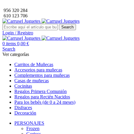
Envío GRATIS a partir de 40€ de compra (solo península).
956 320 284
610 123 706
Search
Login / Registro
0
items
0,00
€
Search
Ver categorías
Carritos de Muñecas
Accesorios para muñecas
Complementos para muñecas
Casas de muñecas
Cocinitas
Regalos Primera Comunión
Regalos para Recién Nacidos
Para los bebés (de 0 a 24 meses)
Disfraces
Decoración
PERSONAJES
Frozen
Gorjuss