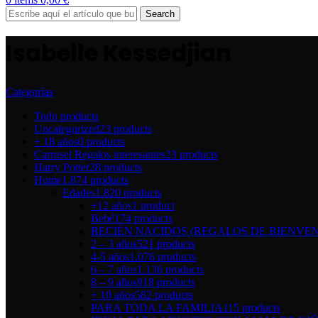
Search
Isabelle Kessedjian
Categorías
Todo
products
Uncategorized
23 products
+ 18 años
0 products
Carrusel Regalos interesantes
23 products
Harry Potter
28 products
Home
1.874 products
Edades
1.820 products
+12 años
1 product
Bebé
174 products
RECIÉN NACIDOS (REGALOS DE BIENVEN
2 – 3 años
521 products
4-5 años
1.076 products
6 – 7 años
1.136 products
8 – 9 años
918 products
+ 10 años
582 products
PARA TODA LA FAMILIA
115 products