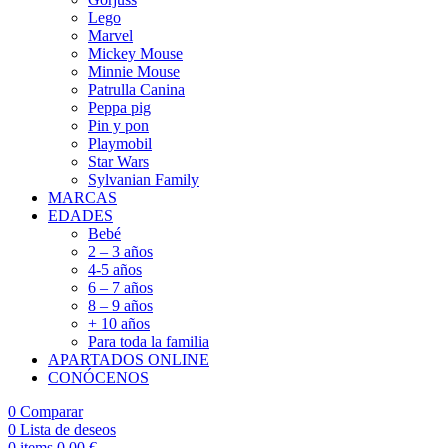
Lego
Marvel
Mickey Mouse
Minnie Mouse
Patrulla Canina
Peppa pig
Pin y pon
Playmobil
Star Wars
Sylvanian Family
MARCAS
EDADES
Bebé
2 – 3 años
4-5 años
6 – 7 años
8 – 9 años
+ 10 años
Para toda la familia
APARTADOS ONLINE
CONÓCENOS
0
Comparar
0
Lista de deseos
0
items
0,00
€