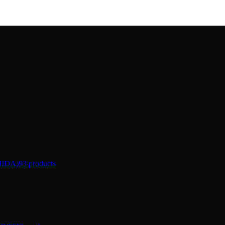
IDA)
93 products