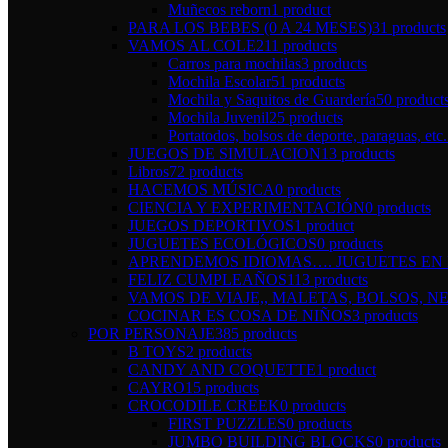
Muñecos reborn
1 product
PARA LOS BEBES (0 A 24 MESES)
31 products
VAMOS AL COLE
211 products
Carros para mochilas
3 products
Mochila Escolar
51 products
Mochila y Saquitos de Guardería
50 product
Mochila Juvenil
25 products
Portatodos, bolsos de deporte, paraguas, etc.
JUEGOS DE SIMULACION
13 products
Libros
72 products
HACEMOS MÚSICA
0 products
CIENCIA Y EXPERIMENTACIÓN
0 products
JUEGOS DEPORTIVOS
1 product
JUGUETES ECOLÓGICOS
0 products
APRENDEMOS IDIOMAS…. JUGUETES EN I
FELIZ CUMPLEAÑOS
113 products
VAMOS DE VIAJE,, MALETAS, BOLSOS, NE
COCINAR ES COSA DE NIÑOS
3 products
POR PERSONAJE
385 products
B TOYS
2 products
CANDY AND COQUETTE
1 product
CAYRO
15 products
CROCODILE CREEK
0 products
FIRST PUZZLES
0 products
JUMBO BUILDING BLOCKS
0 products