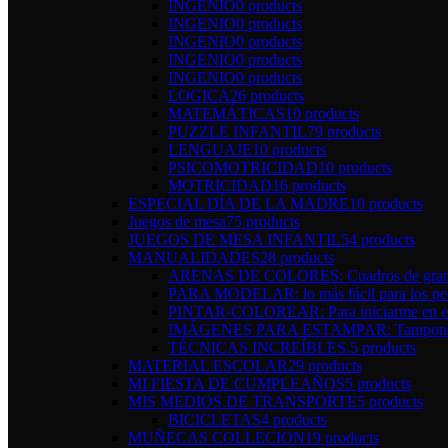
INGENIO
0 products
INGENIO
0 products
INGENIO
0 products
INGENIO
0 products
INGENIO
0 products
LOGICA
26 products
MATEMÁTICAS
10 products
PUZZLE INFANTIL
79 products
LENGUAJE
10 products
PSICOMOTRICIDAD
10 products
MOTRICIDAD
16 products
ESPECIAL DÍA DE LA MADRE
10 products
Juegos de mesa
75 products
JUEGOS DE MESA INFANTIL
54 products
MANUALIDADES
28 products
ARENAS DE COLORES: Cuadros de gran 
PARA MODELAR: lo más fácil para los pe
PINTAR-COLOREAR: Para iniciarme en el 
IMÁGENES PARA ESTAMPAR: Tampones y 
TÉCNICAS INCREÍBLES.
5 products
MATERIAL ESCOLAR
29 products
MI FIESTA DE CUMPLEAÑOS
5 products
MIS MEDIOS DE TRANSPORTE
5 products
BICICLETAS
4 products
MUÑECAS COLLECION
19 products