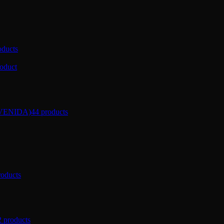
oducts
roduct
VENIDA)
44 products
roducts
2 products