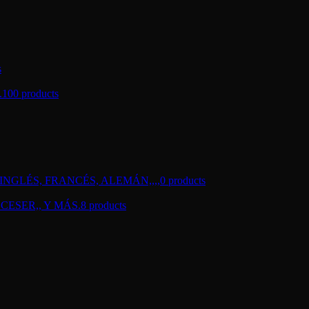
s
.
100 products
NGLÉS, FRANCÉS, ALEMÁN,,,,
0 products
CESER,, Y MÁS.
8 products