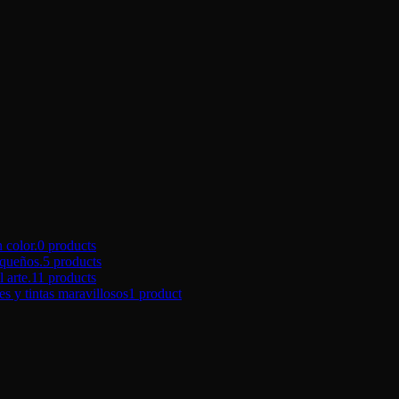
color.
0 products
queños.
5 products
arte.
11 products
tintas maravillosos
1 product