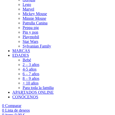
Lego
Marvel
Mickey Mouse
Minnie Mouse
Patrulla Canina
Peppa pig
Pin y pon
Playmobil
Star Wars
Sylvanian Family
MARCAS
EDADES
Bebé
2 – 3 años
4-5 años
6 – 7 años
8 – 9 años
+ 10 años
Para toda la familia
APARTADOS ONLINE
CONÓCENOS
0
Comparar
0
Lista de deseos
0
items
0,00
€