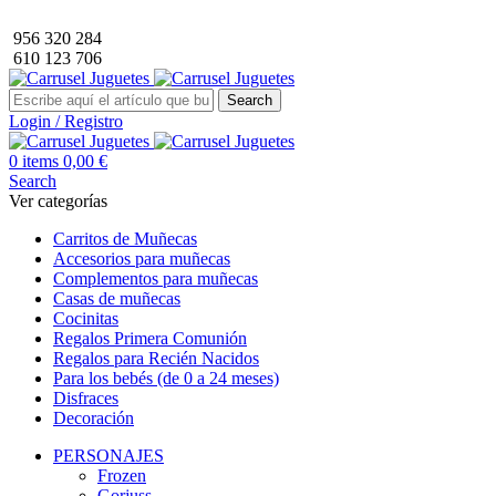
Envío GRATIS a partir de 40€ de compra (solo península).
956 320 284
610 123 706
Search
Login / Registro
0
items
0,00
€
Search
Ver categorías
Carritos de Muñecas
Accesorios para muñecas
Complementos para muñecas
Casas de muñecas
Cocinitas
Regalos Primera Comunión
Regalos para Recién Nacidos
Para los bebés (de 0 a 24 meses)
Disfraces
Decoración
PERSONAJES
Frozen
Gorjuss