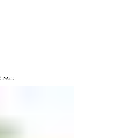
€
IVA inc.