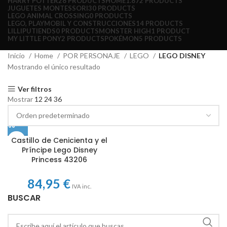
HARRY POTTER
28 PRODUCTS
HOME
1.872 PRODUCTS
JUGUETES MONTESSORI
30 PRODUCTS
LEGO ANIMAL CROSSING
0 PRODUCTS
LEGO, PLAYMOBIL Y CONSTRUCCIONES
14 PRODUCTS
LILLIPUTIENDS
0 PRODUCTS
MONSTER HIGH
1 PRODUCT
MY LITTLE PONY
2 PRODUCTS
POKÉMON
5 PRODUCTS
Inicio
Home
POR PERSONAJE
LEGO
LEGO DISNEY
Mostrando el único resultado
Ver filtros
Mostrar
12
24
36
Castillo de Cenicienta y el
Príncipe Lego Disney
Princess 43206
84,95
€
IVA inc.
BUSCAR