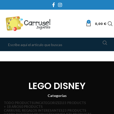
0
0,00
€
LEGO DISNEY
Categorías
TODO
PRODUCTS
UNCATEGORIZED
23 PRODUCTS
+ 18 AÑOS
0 PRODUCTS
CARRUSEL REGALOS INTERESANTES
23 PRODUCTS