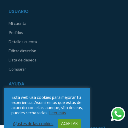
USUARIO
Mi cuenta
Pedidos
Detalles cuenta
Editar dirección
Lista de deseos
Comparar
AYUDA
Aviso legal
Esta web usa cookies para mejorar tu
experiencia. Asumiremos que estás de
Condiciones generales de compra
acuerdo con ellas, aunque, si lo deseas,
puedes rechazarlas.
Leer más
Contáctanos
Ajustes de las cookies
ACEPTAR