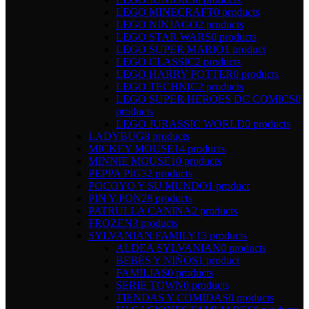
LEGO MINECRAFT
0 products
LEGO NINJAGO
2 products
LEGO STAR WARS
0 products
LEGO SUPER MARIO
1 product
LEGO CLASSIC
2 products
LEGO HARRY POTTER
0 products
LEGO TECHNIC
2 products
LEGO SUPER HEROES DC COMICS
0
products
LEGO JURASSIC WORLD
0 products
LADYBUG
8 products
MICKEY MOUSE
14 products
MINNIE MOUSE
10 products
PEPPA PIG
32 products
POCOYO Y SU MUNDO
1 product
PIN Y PON
28 products
PATRULLA CANINA
2 products
FROZEN
3 products
SYLVANIAN FAMILY
13 products
ALDEA SYLVANIAN
0 products
BEBÉS Y NIÑOS
1 product
FAMILIAS
0 products
SERIE TOWN
0 products
TIENDAS Y COMIDAS
0 products