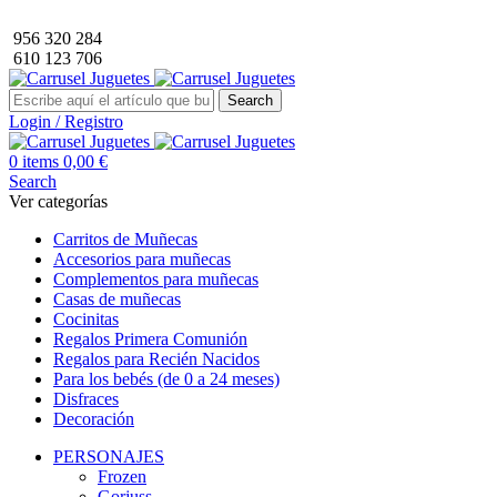
Envío GRATIS a partir de 40€ de compra (solo península).
956 320 284
610 123 706
Search
Login / Registro
0
items
0,00
€
Search
Ver categorías
Carritos de Muñecas
Accesorios para muñecas
Complementos para muñecas
Casas de muñecas
Cocinitas
Regalos Primera Comunión
Regalos para Recién Nacidos
Para los bebés (de 0 a 24 meses)
Disfraces
Decoración
PERSONAJES
Frozen
Gorjuss