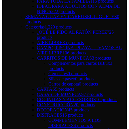
PARA TODA LA FAMILIA
115 products
IDEAL PARA ADULTOS CON ALMA DE
NIÑOS
222 products
SEMANA GUAY EN CARRUSEL JUGUETES
0
products
Categorías
1.229 products
¿QUÉ LE PIDO AL RATÓN PÉREZ?
25
products
AIRE LIBRE
85 products
CAMPO, PISCINA, PLAYA…. VAMOS AL
AIRE LIBRE
106 products
CARRITOS DE MUÑECAS
3 products
Complementos para carros BBlux
3
products
Gemelares
0 products
Sillas de paseo
0 products
Carros de capota
0 products
CARTAS
5 products
CASAS DE MUÑECAS
7 products
COCINITAS Y ACCESORIOS
16 products
CONSTRUCCIÓN
20 products
DECORACIÓN
45 products
DISFRACES
16 products
COMPLEMENTOS A LOS
DISFRACES
4 products