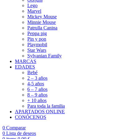
Lego
Marvel
Mickey Mouse
Minnie Mouse
Patrulla Canina
Peppa pig
Pin y pon
Playmobil
Star Wars
Sylvanian Family
MARCAS
EDADES
Bebé
2 – 3 años
4-5 años
6 – 7 años
8 – 9 años
+ 10 años
Para toda la familia
APARTADOS ONLINE
CONÓCENOS
0
Comparar
0
Lista de deseos
0
items
0,00
€