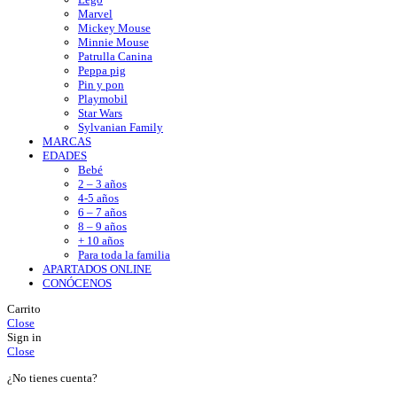
Marvel
Mickey Mouse
Minnie Mouse
Patrulla Canina
Peppa pig
Pin y pon
Playmobil
Star Wars
Sylvanian Family
MARCAS
EDADES
Bebé
2 – 3 años
4-5 años
6 – 7 años
8 – 9 años
+ 10 años
Para toda la familia
APARTADOS ONLINE
CONÓCENOS
Carrito
Close
Sign in
Close
¿No tienes cuenta?