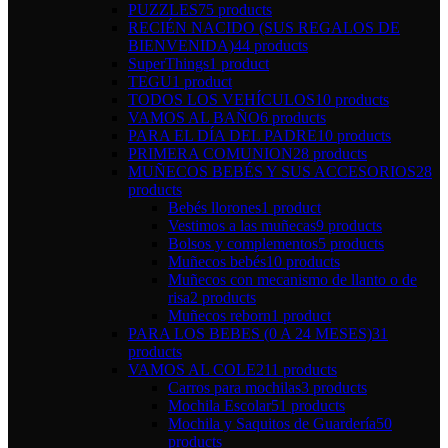
PUZZLES
75 products
RECIÉN NACIDO (SUS REGALOS DE
BIENVENIDA)
44 products
SuperThings
1 product
TEGU
1 product
TODOS LOS VEHÍCULOS
10 products
VAMOS AL BAÑO
6 products
PARA EL DÍA DEL PADRE
10 products
PRIMERA COMUNION
28 products
MUÑECOS BEBÉS Y SUS ACCESORIOS
28
products
Bebés llorones
1 product
Vestimos a las muñecas
9 products
Bolsos y complementos
5 products
Muñecos bebés
10 products
Muñecos con mecanismo de llanto o de
risa
2 products
Muñecos reborn
1 product
PARA LOS BEBES (0 A 24 MESES)
31
products
VAMOS AL COLE
211 products
Carros para mochilas
3 products
Mochila Escolar
51 products
Mochila y Saquitos de Guardería
50
products