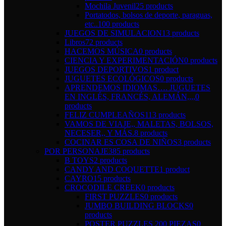
Mochila Juvenil
25 products
Portatodos, bolsos de deporte, paraguas,
etc..
100 products
JUEGOS DE SIMULACION
13 products
Libros
72 products
HACEMOS MÚSICA
0 products
CIENCIA Y EXPERIMENTACIÓN
0 products
JUEGOS DEPORTIVOS
1 product
JUGUETES ECOLÓGICOS
0 products
APRENDEMOS IDIOMAS…. JUGUETES
EN INGLÉS, FRANCÉS, ALEMÁN,,,,
0
products
FELIZ CUMPLEAÑOS
113 products
VAMOS DE VIAJE,, MALETAS, BOLSOS,
NECESER,, Y MÁS.
8 products
COCINAR ES COSA DE NIÑOS
3 products
POR PERSONAJE
385 products
B TOYS
2 products
CANDY AND COQUETTE
1 product
CAYRO
15 products
CROCODILE CREEK
0 products
FIRST PUZZLES
0 products
JUMBO BUILDING BLOCKS
0
products
POSTER PUZZLES 200 PIEZAS
0