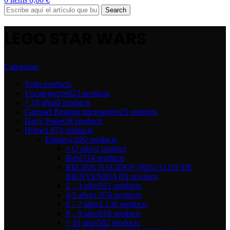
Search
LEGO STAR WARS
Categorías
Todo
products
Uncategorized
23 products
+ 18 años
0 products
Carrusel Regalos interesantes
23 products
Harry Potter
28 products
Home
1.874 products
Edades
1.820 products
+12 años
1 product
Bebé
174 products
RECIÉN NACIDOS (REGALOS DE
BIENVENIDA)
93 products
2 – 3 años
521 products
4-5 años
1.076 products
6 – 7 años
1.136 products
8 – 9 años
918 products
+ 10 años
582 products