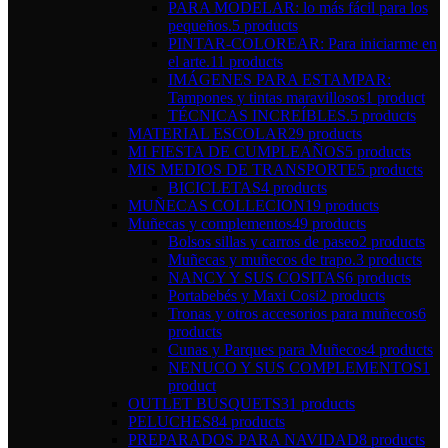
PARA MODELAR: lo más fácil para los
pequeños.
5 products
PINTAR-COLOREAR: Para iniciarme en
el arte.
11 products
IMÁGENES PARA ESTAMPAR:
Tampones y tintas maravillosos
1 product
TÉCNICAS INCREÍBLES.
5 products
MATERIAL ESCOLAR
29 products
MI FIESTA DE CUMPLEAÑOS
5 products
MIS MEDIOS DE TRANSPORTE
5 products
BICICLETAS
4 products
MUÑECAS COLLECION
19 products
Muñecas y complementos
49 products
Bolsos sillas y carros de paseo
2 products
Muñecas y muñecos de trapo.
3 products
NANCY Y SUS COSITAS
6 products
Portabebés y Maxi Cosi
2 products
Tronas y otros accesorios para muñecos
6
products
Cunas y Parques para Muñecos
4 products
NENUCO Y SUS COMPLEMENTOS
1
product
OUTLET BUSQUETS
31 products
PELUCHES
84 products
PREPARADOS PARA NAVIDAD
8 products