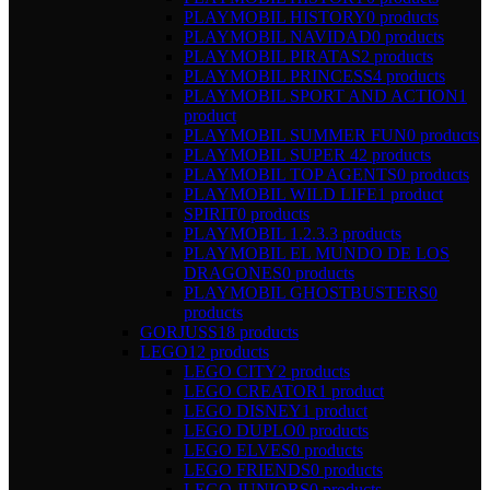
PLAYMOBIL HISTORY
0 products
PLAYMOBIL NAVIDAD
0 products
PLAYMOBIL PIRATAS
2 products
PLAYMOBIL PRINCESS
4 products
PLAYMOBIL SPORT AND ACTION
1
product
PLAYMOBIL SUMMER FUN
0 products
PLAYMOBIL SUPER 4
2 products
PLAYMOBIL TOP AGENTS
0 products
PLAYMOBIL WILD LIFE
1 product
SPIRIT
0 products
PLAYMOBIL 1.2.3.
3 products
PLAYMOBIL EL MUNDO DE LOS
DRAGONES
0 products
PLAYMOBIL GHOSTBUSTERS
0
products
GORJUSS
18 products
LEGO
12 products
LEGO CITY
2 products
LEGO CREATOR
1 product
LEGO DISNEY
1 product
LEGO DUPLO
0 products
LEGO ELVES
0 products
LEGO FRIENDS
0 products
LEGO JUNIORS
0 products