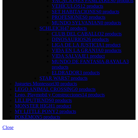
VACACIONES FAMLIARES
0 products
VEHÍCULOS
12 products
SET HABITACIONES
0 products
PROFESIONES
0 products
MUNDO SYLVANIAN
0 products
SCHLEICH
47 products
CLUB DEL CABALLO
2 products
DINOSAURIOS
26 products
LIGA DE LA JUSTICIA
1 product
VIDA EN LA GRANJA
0 products
VIDA SALVAJE
1 product
MUNDO DE FANTASIA-BAYALA
3
products
ELDRADOR
3 products
STAR WARS
7 products
Juguetes Montessori
30 products
LEGO ANIMAL CROSSING
0 products
Lego, Playmobil y Construcciones
14 products
LILLIPUTIENDS
0 products
MONSTER HIGH
1 product
MY LITTLE PONY
2 products
POKÉMON
5 products
Close