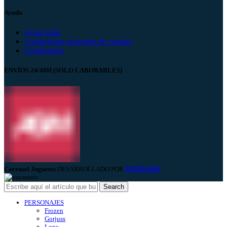
Ayuda
Aviso legal
Condiciones generales de compra
Contáctanos
ENVÍOS 24/48H (SOLO LABORABLES)
Carrusel Juguetes
DESARROLLADO POR
PIXERAMA
.
Search
PERSONAJES
Frozen
Gorjuss
Lego