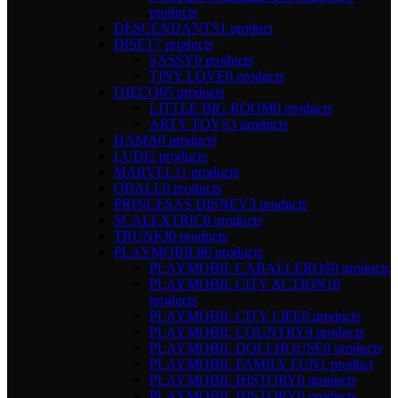
products
DESCENDANTS
1 product
DISET
7 products
SASSY
0 products
TINY LOVE
0 products
DJECO
65 products
LITTLE BIG ROOM
0 products
ARTY TOYS
3 products
HAMA
0 products
LUDI
2 products
MARVEL
11 products
OBALL
0 products
PRINCESAS DISNEY
3 products
SCALEXTRIC
0 products
TRUNKI
0 products
PLAYMOBIL
86 products
PLAYMOBIL CABALLEROS
0 products
PLAYMOBIL CITY ACTION
10
products
PLAYMOBIL CITY LIFE
6 products
PLAYMOBIL COUNTRY
9 products
PLAYMOBIL DOLLHOUSE
0 products
PLAYMOBIL FAMILY FUN
1 product
PLAYMOBIL HISTORY
0 products
PLAYMOBIL HISTORY
0 products