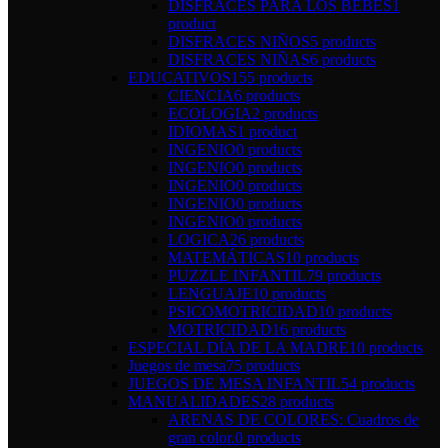
DISFRACES PARA LOS BEBÉS
1
product
DISFRACES NIÑOS
5 products
DISFRACES NIÑAS
6 products
EDUCATIVOS
155 products
CIENCIA
6 products
ECOLOGIA
2 products
IDIOMAS
1 product
INGENIO
0 products
INGENIO
0 products
INGENIO
0 products
INGENIO
0 products
INGENIO
0 products
LOGICA
26 products
MATEMÁTICAS
10 products
PUZZLE INFANTIL
79 products
LENGUAJE
10 products
PSICOMOTRICIDAD
10 products
MOTRICIDAD
16 products
ESPECIAL DÍA DE LA MADRE
10 products
Juegos de mesa
75 products
JUEGOS DE MESA INFANTIL
54 products
MANUALIDADES
28 products
ARENAS DE COLORES: Cuadros de
gran color.
0 products