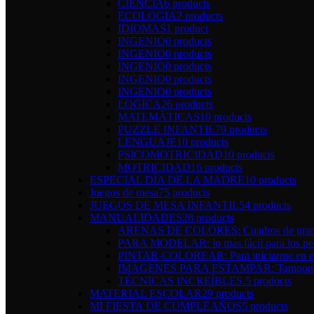
CIENCIA
6 products
ECOLOGIA
2 products
IDIOMAS
1 product
INGENIO
0 products
INGENIO
0 products
INGENIO
0 products
INGENIO
0 products
INGENIO
0 products
LOGICA
26 products
MATEMÁTICAS
10 products
PUZZLE INFANTIL
79 products
LENGUAJE
10 products
PSICOMOTRICIDAD
10 products
MOTRICIDAD
16 products
ESPECIAL DÍA DE LA MADRE
10 products
Juegos de mesa
75 products
JUEGOS DE MESA INFANTIL
54 products
MANUALIDADES
28 products
ARENAS DE COLORES: Cuadros de gran 
PARA MODELAR: lo más fácil para los pe
PINTAR-COLOREAR: Para iniciarme en el 
IMÁGENES PARA ESTAMPAR: Tampones y 
TÉCNICAS INCREÍBLES.
5 products
MATERIAL ESCOLAR
29 products
MI FIESTA DE CUMPLEAÑOS
5 products