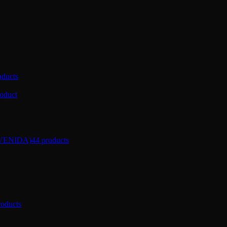
oducts
roduct
VENIDA)
44 products
roducts