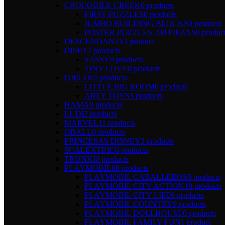
CROCODILE CREEK
0 products
FIRST PUZZLES
0 products
JUMBO BUILDING BLOCKS
0 products
POSTER PUZZLES 200 PIEZAS
0 produc
DESCENDANTS
1 product
DISET
7 products
SASSY
0 products
TINY LOVE
0 products
DJECO
65 products
LITTLE BIG ROOM
0 products
ARTY TOYS
3 products
HAMA
0 products
LUDI
2 products
MARVEL
11 products
OBALL
0 products
PRINCESAS DISNEY
3 products
SCALEXTRIC
0 products
TRUNKI
0 products
PLAYMOBIL
86 products
PLAYMOBIL CABALLEROS
0 products
PLAYMOBIL CITY ACTION
10 products
PLAYMOBIL CITY LIFE
6 products
PLAYMOBIL COUNTRY
9 products
PLAYMOBIL DOLLHOUSE
0 products
PLAYMOBIL FAMILY FUN
1 product