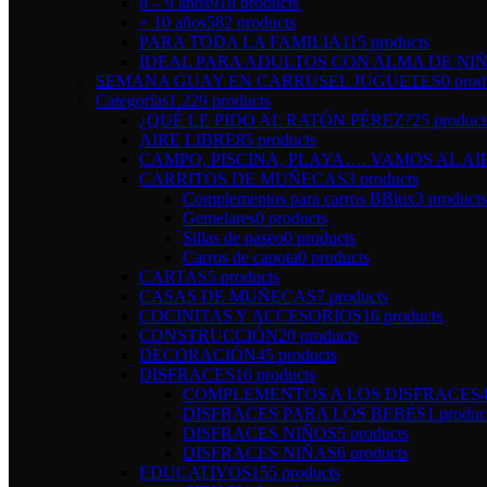
8 – 9 años
918 products
+ 10 años
582 products
PARA TODA LA FAMILIA
115 products
IDEAL PARA ADULTOS CON ALMA DE NI
SEMANA GUAY EN CARRUSEL JUGUETES
0 prod
Categorías
1.229 products
¿QUÉ LE PIDO AL RATÓN PÉREZ?
25 product
AIRE LIBRE
85 products
CAMPO, PISCINA, PLAYA…. VAMOS AL AI
CARRITOS DE MUÑECAS
3 products
Complementos para carros BBlux
3 products
Gemelares
0 products
Sillas de paseo
0 products
Carros de capota
0 products
CARTAS
5 products
CASAS DE MUÑECAS
7 products
COCINITAS Y ACCESORIOS
16 products
CONSTRUCCIÓN
20 products
DECORACIÓN
45 products
DISFRACES
16 products
COMPLEMENTOS A LOS DISFRACES
DISFRACES PARA LOS BEBÉS
1 produc
DISFRACES NIÑOS
5 products
DISFRACES NIÑAS
6 products
EDUCATIVOS
155 products