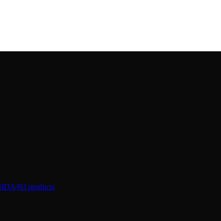
IDA)
93 products