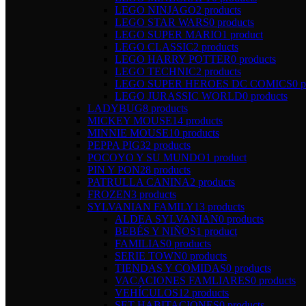
LEGO NINJAGO
2 products
LEGO STAR WARS
0 products
LEGO SUPER MARIO
1 product
LEGO CLASSIC
2 products
LEGO HARRY POTTER
0 products
LEGO TECHNIC
2 products
LEGO SUPER HEROES DC COMICS
0 p
LEGO JURASSIC WORLD
0 products
LADYBUG
8 products
MICKEY MOUSE
14 products
MINNIE MOUSE
10 products
PEPPA PIG
32 products
POCOYO Y SU MUNDO
1 product
PIN Y PON
28 products
PATRULLA CANINA
2 products
FROZEN
3 products
SYLVANIAN FAMILY
13 products
ALDEA SYLVANIAN
0 products
BEBÉS Y NIÑOS
1 product
FAMILIAS
0 products
SERIE TOWN
0 products
TIENDAS Y COMIDAS
0 products
VACACIONES FAMLIARES
0 products
VEHÍCULOS
12 products
SET HABITACIONES
0 products