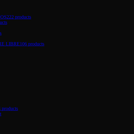
ÑOS
222 products
ucts
s
RE LIBRE
106 products
4 products
t