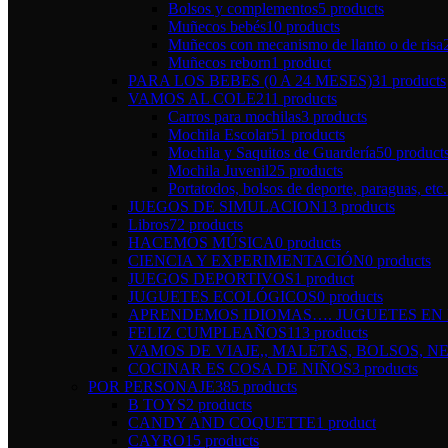
Bolsos y complementos
5 products
Muñecos bebés
10 products
Muñecos con mecanismo de llanto o de risa
Muñecos reborn
1 product
PARA LOS BEBES (0 A 24 MESES)
31 products
VAMOS AL COLE
211 products
Carros para mochilas
3 products
Mochila Escolar
51 products
Mochila y Saquitos de Guardería
50 product
Mochila Juvenil
25 products
Portatodos, bolsos de deporte, paraguas, etc.
JUEGOS DE SIMULACION
13 products
Libros
72 products
HACEMOS MÚSICA
0 products
CIENCIA Y EXPERIMENTACIÓN
0 products
JUEGOS DEPORTIVOS
1 product
JUGUETES ECOLÓGICOS
0 products
APRENDEMOS IDIOMAS…. JUGUETES EN I
FELIZ CUMPLEAÑOS
113 products
VAMOS DE VIAJE,, MALETAS, BOLSOS, NE
COCINAR ES COSA DE NIÑOS
3 products
POR PERSONAJE
385 products
B TOYS
2 products
CANDY AND COQUETTE
1 product
CAYRO
15 products