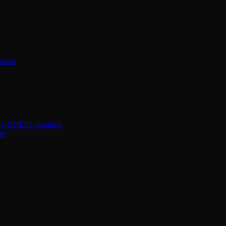
oduct
AGONES
0 products
ts