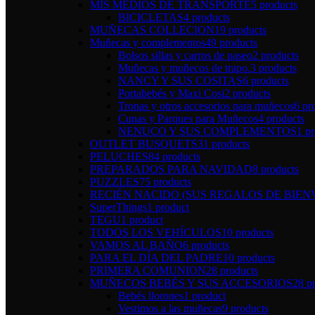
MIS MEDIOS DE TRANSPORTE
5 products
BICICLETAS
4 products
MUÑECAS COLLECION
19 products
Muñecas y complementos
49 products
Bolsos sillas y carros de paseo
2 products
Muñecas y muñecos de trapo.
3 products
NANCY Y SUS COSITAS
6 products
Portabebés y Maxi Cosi
2 products
Tronas y otros accesorios para muñecos
6 pr
Cunas y Parques para Muñecos
4 products
NENUCO Y SUS COMPLEMENTOS
1 p
OUTLET BUSQUETS
31 products
PELUCHES
84 products
PREPARADOS PARA NAVIDAD
8 products
PUZZLES
75 products
RECIÉN NACIDO (SUS REGALOS DE BIEN
SuperThings
1 product
TEGU
1 product
TODOS LOS VEHÍCULOS
10 products
VAMOS AL BAÑO
6 products
PARA EL DÍA DEL PADRE
10 products
PRIMERA COMUNION
28 products
MUÑECOS BEBÉS Y SUS ACCESORIOS
28 p
Bebés llorones
1 product
Vestimos a las muñecas
9 products