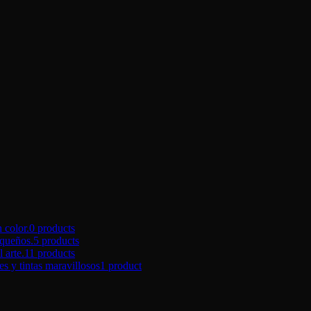
color.
0 products
queños.
5 products
arte.
11 products
tintas maravillosos
1 product