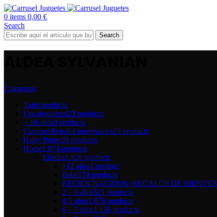
0
items
0,00
€
Search
Search
ALDEA SYLVANIAN
Categorías
Todo
products
Uncategorized
23 products
+ 18 años
0 products
Carrusel Regalos interesantes
23 products
Harry Potter
28 products
Home
1.874 products
Edades
1.820 products
+12 años
1 product
Bebé
174 products
RECIÉN NACIDOS (REGALOS DE BIENVEN
2 – 3 años
521 products
4-5 años
1.076 products
6 – 7 años
1.136 products