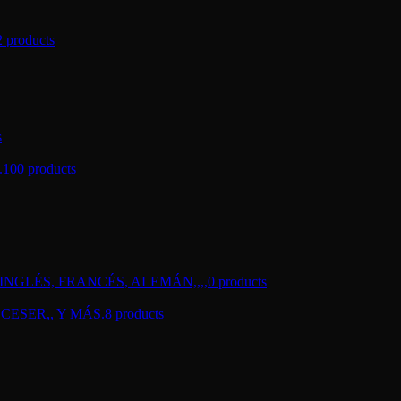
2 products
s
.
100 products
NGLÉS, FRANCÉS, ALEMÁN,,,,
0 products
CESER,, Y MÁS.
8 products