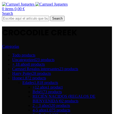
0
items
0,00
€
Search
Search
CROCODILE CREEK
Categorías
Todo
products
Uncategorized
23 products
+ 18 años
0 products
Carrusel Regalos interesantes
23 products
Harry Potter
28 products
Home
1.872 products
Edades
1.818 products
+12 años
1 product
Bebé
173 products
RECIÉN NACIDOS (REGALOS DE
BIENVENIDA)
92 products
2 – 3 años
520 products
4-5 años
1.075 products