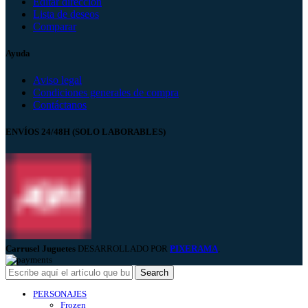
Editar dirección
Lista de deseos
Comparar
Ayuda
Aviso legal
Condiciones generales de compra
Contáctanos
ENVÍOS 24/48H (SOLO LABORABLES)
Carrusel Juguetes
DESARROLLADO POR
PIXERAMA
.
Search
PERSONAJES
Frozen