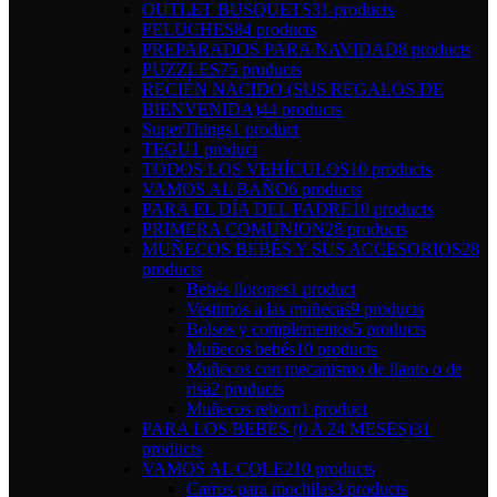
OUTLET BUSQUETS
31 products
PELUCHES
84 products
PREPARADOS PARA NAVIDAD
8 products
PUZZLES
75 products
RECIÉN NACIDO (SUS REGALOS DE
BIENVENIDA)
44 products
SuperThings
1 product
TEGU
1 product
TODOS LOS VEHÍCULOS
10 products
VAMOS AL BAÑO
6 products
PARA EL DÍA DEL PADRE
10 products
PRIMERA COMUNION
28 products
MUÑECOS BEBÉS Y SUS ACCESORIOS
28
products
Bebés llorones
1 product
Vestimos a las muñecas
9 products
Bolsos y complementos
5 products
Muñecos bebés
10 products
Muñecos con mecanismo de llanto o de
risa
2 products
Muñecos reborn
1 product
PARA LOS BEBES (0 A 24 MESES)
31
products
VAMOS AL COLE
210 products
Carros para mochilas
3 products