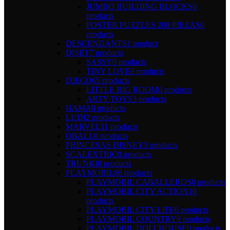
JUMBO BUILDING BLOCKS
0
products
POSTER PUZZLES 200 PIEZAS
0
products
DESCENDANTS
1 product
DISET
7 products
SASSY
0 products
TINY LOVE
0 products
DJECO
65 products
LITTLE BIG ROOM
0 products
ARTY TOYS
3 products
HAMA
0 products
LUDI
2 products
MARVEL
11 products
OBALL
0 products
PRINCESAS DISNEY
3 products
SCALEXTRIC
0 products
TRUNKI
0 products
PLAYMOBIL
86 products
PLAYMOBIL CABALLEROS
0 products
PLAYMOBIL CITY ACTION
10
products
PLAYMOBIL CITY LIFE
6 products
PLAYMOBIL COUNTRY
9 products
PLAYMOBIL DOLLHOUSE
0 products