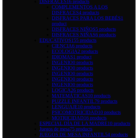
DISFRACES
16 products
COMPLEMENTOS A LOS
DISFRACES
4 products
DISFRACES PARA LOS BEBÉS
1
product
DISFRACES NIÑOS
5 products
DISFRACES NIÑAS
6 products
EDUCATIVOS
155 products
CIENCIA
6 products
ECOLOGIA
2 products
IDIOMAS
1 product
INGENIO
0 products
INGENIO
0 products
INGENIO
0 products
INGENIO
0 products
INGENIO
0 products
LOGICA
26 products
MATEMÁTICAS
10 products
PUZZLE INFANTIL
79 products
LENGUAJE
10 products
PSICOMOTRICIDAD
10 products
MOTRICIDAD
16 products
ESPECIAL DÍA DE LA MADRE
10 products
Juegos de mesa
75 products
JUEGOS DE MESA INFANTIL
54 products