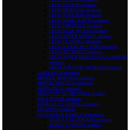
LEGO ELVES
0 products
LEGO FRIENDS
0 products
LEGO JUNIORS
0 products
LEGO MINECRAFT
0 products
LEGO NINJAGO
2 products
LEGO STAR WARS
0 products
LEGO SUPER MARIO
1 product
LEGO CLASSIC
2 products
LEGO HARRY POTTER
0 products
LEGO TECHNIC
2 products
LEGO SUPER HEROES DC COMICS
0
products
LEGO JURASSIC WORLD
0 products
LADYBUG
8 products
MICKEY MOUSE
14 products
MINNIE MOUSE
10 products
PEPPA PIG
32 products
POCOYO Y SU MUNDO
1 product
PIN Y PON
28 products
PATRULLA CANINA
2 products
FROZEN
3 products
SYLVANIAN FAMILY
13 products
ALDEA SYLVANIAN
0 products
BEBÉS Y NIÑOS
1 product