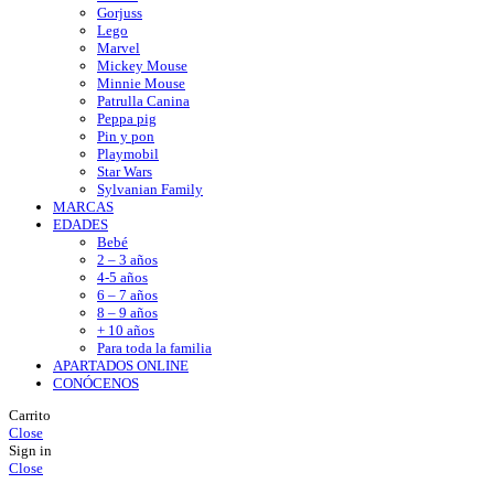
Gorjuss
Lego
Marvel
Mickey Mouse
Minnie Mouse
Patrulla Canina
Peppa pig
Pin y pon
Playmobil
Star Wars
Sylvanian Family
MARCAS
EDADES
Bebé
2 – 3 años
4-5 años
6 – 7 años
8 – 9 años
+ 10 años
Para toda la familia
APARTADOS ONLINE
CONÓCENOS
Carrito
Close
Sign in
Close