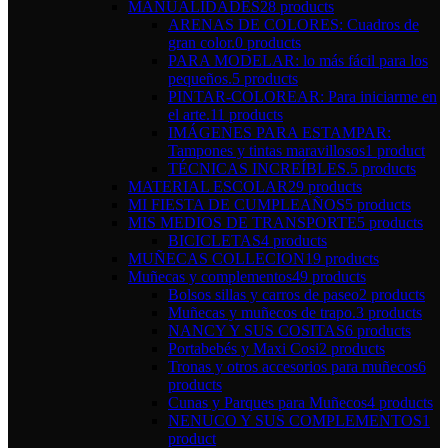
MANUALIDADES
28 products
ARENAS DE COLORES: Cuadros de
gran color.
0 products
PARA MODELAR: lo más fácil para los
pequeños.
5 products
PINTAR-COLOREAR: Para iniciarme en
el arte.
11 products
IMÁGENES PARA ESTAMPAR:
Tampones y tintas maravillosos
1 product
TÉCNICAS INCREÍBLES.
5 products
MATERIAL ESCOLAR
29 products
MI FIESTA DE CUMPLEAÑOS
5 products
MIS MEDIOS DE TRANSPORTE
5 products
BICICLETAS
4 products
MUÑECAS COLLECION
19 products
Muñecas y complementos
49 products
Bolsos sillas y carros de paseo
2 products
Muñecas y muñecos de trapo.
3 products
NANCY Y SUS COSITAS
6 products
Portabebés y Maxi Cosi
2 products
Tronas y otros accesorios para muñecos
6
products
Cunas y Parques para Muñecos
4 products
NENUCO Y SUS COMPLEMENTOS
1
product