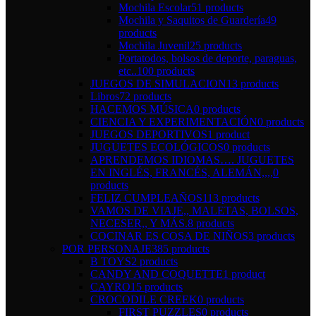
Mochila Escolar
51 products
Mochila y Saquitos de Guardería
49
products
Mochila Juvenil
25 products
Portatodos, bolsos de deporte, paraguas,
etc..
100 products
JUEGOS DE SIMULACION
13 products
Libros
72 products
HACEMOS MÚSICA
0 products
CIENCIA Y EXPERIMENTACIÓN
0 products
JUEGOS DEPORTIVOS
1 product
JUGUETES ECOLÓGICOS
0 products
APRENDEMOS IDIOMAS…. JUGUETES
EN INGLÉS, FRANCÉS, ALEMÁN,,,,
0
products
FELIZ CUMPLEAÑOS
113 products
VAMOS DE VIAJE,, MALETAS, BOLSOS,
NECESER,, Y MÁS.
8 products
COCINAR ES COSA DE NIÑOS
3 products
POR PERSONAJE
385 products
B TOYS
2 products
CANDY AND COQUETTE
1 product
CAYRO
15 products
CROCODILE CREEK
0 products
FIRST PUZZLES
0 products