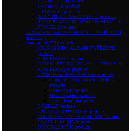
6 – 7 años
1.136 products
8 – 9 años
918 products
+ 10 años
582 products
PARA TODA LA FAMILIA
115 products
IDEAL PARA ADULTOS CON ALMA DE
NIÑOS
222 products
SEMANA GUAY EN CARRUSEL JUGUETES
0
products
Categorías
1.228 products
¿QUÉ LE PIDO AL RATÓN PÉREZ?
25
products
AIRE LIBRE
85 products
CAMPO, PISCINA, PLAYA…. VAMOS AL
AIRE LIBRE
106 products
CARRITOS DE MUÑECAS
3 products
Complementos para carros BBlux
3
products
Gemelares
0 products
Sillas de paseo
0 products
Carros de capota
0 products
CARTAS
5 products
CASAS DE MUÑECAS
7 products
COCINITAS Y ACCESORIOS
16 products
CONSTRUCCIÓN
20 products
DECORACIÓN
45 products