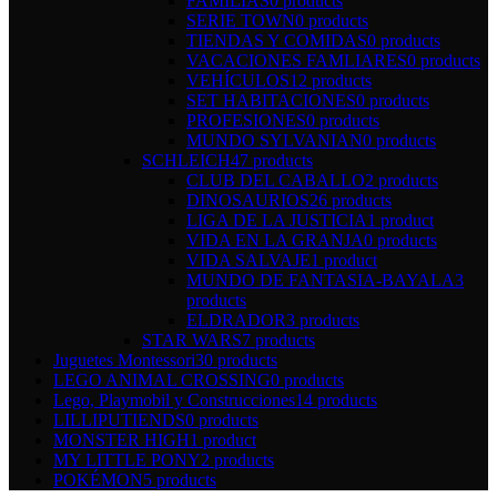
FAMILIAS
0 products
SERIE TOWN
0 products
TIENDAS Y COMIDAS
0 products
VACACIONES FAMLIARES
0 products
VEHÍCULOS
12 products
SET HABITACIONES
0 products
PROFESIONES
0 products
MUNDO SYLVANIAN
0 products
SCHLEICH
47 products
CLUB DEL CABALLO
2 products
DINOSAURIOS
26 products
LIGA DE LA JUSTICIA
1 product
VIDA EN LA GRANJA
0 products
VIDA SALVAJE
1 product
MUNDO DE FANTASIA-BAYALA
3
products
ELDRADOR
3 products
STAR WARS
7 products
Juguetes Montessori
30 products
LEGO ANIMAL CROSSING
0 products
Lego, Playmobil y Construcciones
14 products
LILLIPUTIENDS
0 products
MONSTER HIGH
1 product
MY LITTLE PONY
2 products
POKÉMON
5 products