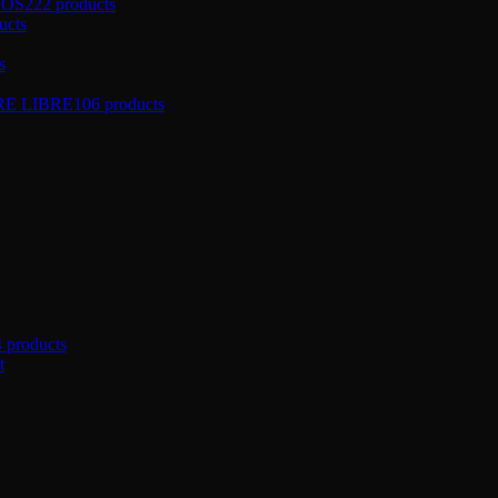
ÑOS
222 products
ucts
s
RE LIBRE
106 products
4 products
t