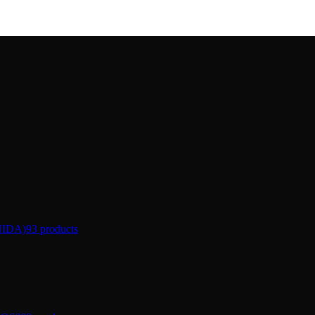
IDA)
93 products