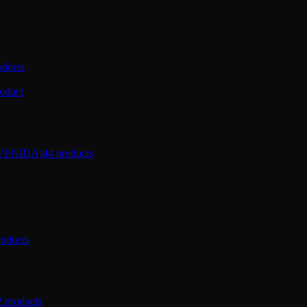
oducts
roduct
VENIDA)
44 products
roducts
2 products