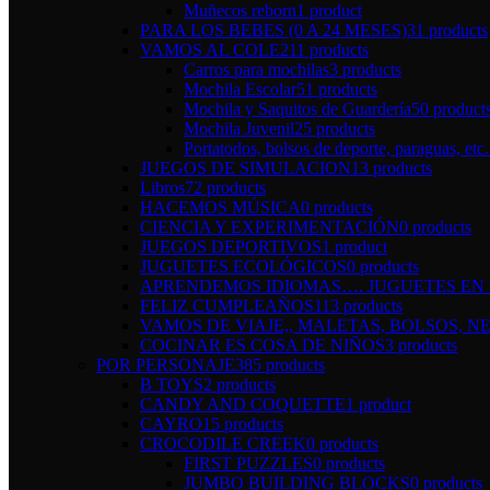
Muñecos reborn
1 product
PARA LOS BEBES (0 A 24 MESES)
31 products
VAMOS AL COLE
211 products
Carros para mochilas
3 products
Mochila Escolar
51 products
Mochila y Saquitos de Guardería
50 product
Mochila Juvenil
25 products
Portatodos, bolsos de deporte, paraguas, etc.
JUEGOS DE SIMULACION
13 products
Libros
72 products
HACEMOS MÚSICA
0 products
CIENCIA Y EXPERIMENTACIÓN
0 products
JUEGOS DEPORTIVOS
1 product
JUGUETES ECOLÓGICOS
0 products
APRENDEMOS IDIOMAS…. JUGUETES EN I
FELIZ CUMPLEAÑOS
113 products
VAMOS DE VIAJE,, MALETAS, BOLSOS, NE
COCINAR ES COSA DE NIÑOS
3 products
POR PERSONAJE
385 products
B TOYS
2 products
CANDY AND COQUETTE
1 product
CAYRO
15 products
CROCODILE CREEK
0 products
FIRST PUZZLES
0 products
JUMBO BUILDING BLOCKS
0 products