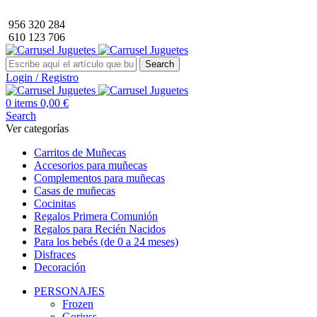
Envío GRATIS a partir de 40€ de compra (solo península).
956 320 284
610 123 706
Search
Login / Registro
0
items
0,00
€
Search
Ver categorías
Carritos de Muñecas
Accesorios para muñecas
Complementos para muñecas
Casas de muñecas
Cocinitas
Regalos Primera Comunión
Regalos para Recién Nacidos
Para los bebés (de 0 a 24 meses)
Disfraces
Decoración
PERSONAJES
Frozen
Gorjuss