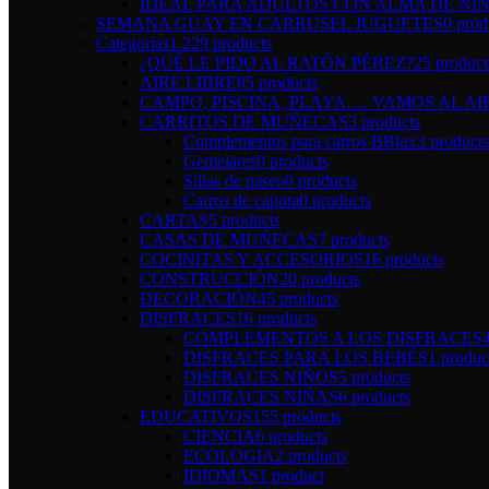
IDEAL PARA ADULTOS CON ALMA DE NI
SEMANA GUAY EN CARRUSEL JUGUETES
0 prod
Categorías
1.229 products
¿QUÉ LE PIDO AL RATÓN PÉREZ?
25 product
AIRE LIBRE
85 products
CAMPO, PISCINA, PLAYA…. VAMOS AL AI
CARRITOS DE MUÑECAS
3 products
Complementos para carros BBlux
3 products
Gemelares
0 products
Sillas de paseo
0 products
Carros de capota
0 products
CARTAS
5 products
CASAS DE MUÑECAS
7 products
COCINITAS Y ACCESORIOS
16 products
CONSTRUCCIÓN
20 products
DECORACIÓN
45 products
DISFRACES
16 products
COMPLEMENTOS A LOS DISFRACES
DISFRACES PARA LOS BEBÉS
1 produc
DISFRACES NIÑOS
5 products
DISFRACES NIÑAS
6 products
EDUCATIVOS
155 products
CIENCIA
6 products
ECOLOGIA
2 products
IDIOMAS
1 product