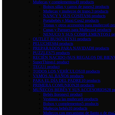
Muñecas y complementos
49 products
Bolsos sillas y carros de paseo
2 products
Muñecas y muñecos de trapo.
3 products
NANCY Y SUS COSITAS
6 products
Portabebés y Maxi Cosi
2 products
Tronas y otros accesorios para muñecos
6 pr
Cunas y Parques para Muñecos
4 products
NENUCO Y SUS COMPLEMENTOS
1 p
OUTLET BUSQUETS
31 products
PELUCHES
84 products
PREPARADOS PARA NAVIDAD
8 products
PUZZLES
75 products
RECIÉN NACIDO (SUS REGALOS DE BIEN
SuperThings
1 product
TEGU
1 product
TODOS LOS VEHÍCULOS
10 products
VAMOS AL BAÑO
6 products
PARA EL DÍA DEL PADRE
10 products
PRIMERA COMUNION
28 products
MUÑECOS BEBÉS Y SUS ACCESORIOS
28 p
Bebés llorones
1 product
Vestimos a las muñecas
9 products
Bolsos y complementos
5 products
Muñecos bebés
10 products
Muñecos con mecanismo de llanto o de risa