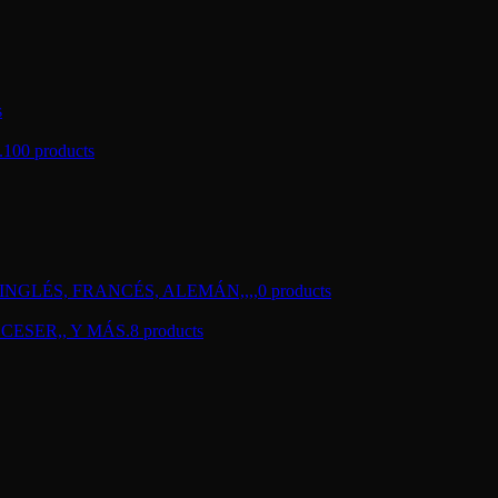
s
.
100 products
NGLÉS, FRANCÉS, ALEMÁN,,,,
0 products
CESER,, Y MÁS.
8 products