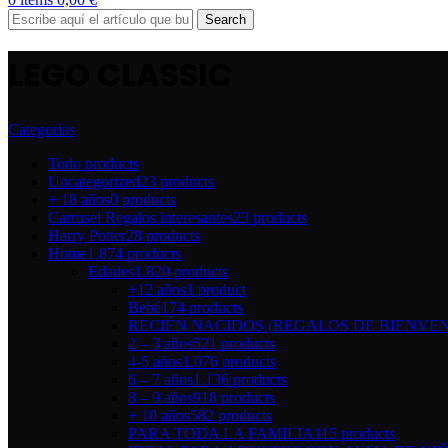
Search
LEGO CLASSIC
Categorías
Todo
products
Uncategorized
23 products
+ 18 años
0 products
Carrusel Regalos interesantes
23 products
Harry Potter
28 products
Home
1.874 products
Edades
1.820 products
+12 años
1 product
Bebé
174 products
RECIÉN NACIDOS (REGALOS DE BIENVEN
2 – 3 años
521 products
4-5 años
1.076 products
6 – 7 años
1.136 products
8 – 9 años
918 products
+ 10 años
582 products
PARA TODA LA FAMILIA
115 products