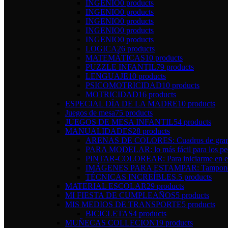
INGENIO
0 products
INGENIO
0 products
INGENIO
0 products
INGENIO
0 products
INGENIO
0 products
LOGICA
26 products
MATEMÁTICAS
10 products
PUZZLE INFANTIL
79 products
LENGUAJE
10 products
PSICOMOTRICIDAD
10 products
MOTRICIDAD
16 products
ESPECIAL DÍA DE LA MADRE
10 products
Juegos de mesa
75 products
JUEGOS DE MESA INFANTIL
54 products
MANUALIDADES
28 products
ARENAS DE COLORES: Cuadros de gran 
PARA MODELAR: lo más fácil para los pe
PINTAR-COLOREAR: Para iniciarme en el 
IMÁGENES PARA ESTAMPAR: Tampones y 
TÉCNICAS INCREÍBLES.
5 products
MATERIAL ESCOLAR
29 products
MI FIESTA DE CUMPLEAÑOS
5 products
MIS MEDIOS DE TRANSPORTE
5 products
BICICLETAS
4 products
MUÑECAS COLLECION
19 products