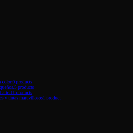
color.
0 products
queños.
5 products
arte.
11 products
tintas maravillosos
1 product