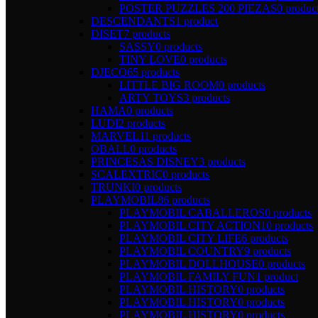
POSTER PUZZLES 200 PIEZAS
0 produc
DESCENDANTS
1 product
DISET
7 products
SASSY
0 products
TINY LOVE
0 products
DJECO
65 products
LITTLE BIG ROOM
0 products
ARTY TOYS
3 products
HAMA
0 products
LUDI
2 products
MARVEL
11 products
OBALL
0 products
PRINCESAS DISNEY
3 products
SCALEXTRIC
0 products
TRUNKI
0 products
PLAYMOBIL
86 products
PLAYMOBIL CABALLEROS
0 products
PLAYMOBIL CITY ACTION
10 products
PLAYMOBIL CITY LIFE
6 products
PLAYMOBIL COUNTRY
9 products
PLAYMOBIL DOLLHOUSE
0 products
PLAYMOBIL FAMILY FUN
1 product
PLAYMOBIL HISTORY
0 products
PLAYMOBIL HISTORY
0 products
PLAYMOBIL HISTORY
0 products