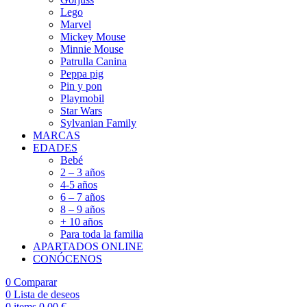
Lego
Marvel
Mickey Mouse
Minnie Mouse
Patrulla Canina
Peppa pig
Pin y pon
Playmobil
Star Wars
Sylvanian Family
MARCAS
EDADES
Bebé
2 – 3 años
4-5 años
6 – 7 años
8 – 9 años
+ 10 años
Para toda la familia
APARTADOS ONLINE
CONÓCENOS
0
Comparar
0
Lista de deseos
0
items
0,00
€