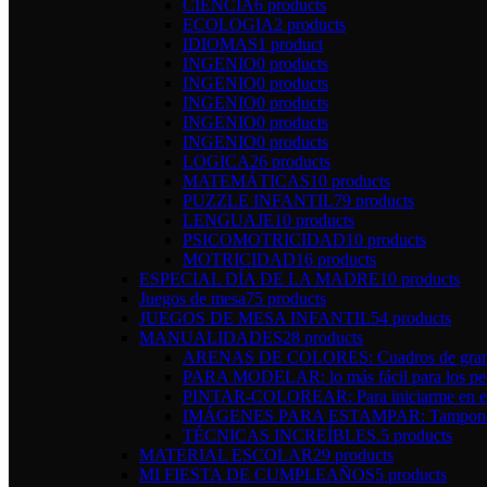
CIENCIA
6 products
ECOLOGIA
2 products
IDIOMAS
1 product
INGENIO
0 products
INGENIO
0 products
INGENIO
0 products
INGENIO
0 products
INGENIO
0 products
LOGICA
26 products
MATEMÁTICAS
10 products
PUZZLE INFANTIL
79 products
LENGUAJE
10 products
PSICOMOTRICIDAD
10 products
MOTRICIDAD
16 products
ESPECIAL DÍA DE LA MADRE
10 products
Juegos de mesa
75 products
JUEGOS DE MESA INFANTIL
54 products
MANUALIDADES
28 products
ARENAS DE COLORES: Cuadros de gran 
PARA MODELAR: lo más fácil para los pe
PINTAR-COLOREAR: Para iniciarme en el 
IMÁGENES PARA ESTAMPAR: Tampones y 
TÉCNICAS INCREÍBLES.
5 products
MATERIAL ESCOLAR
29 products
MI FIESTA DE CUMPLEAÑOS
5 products