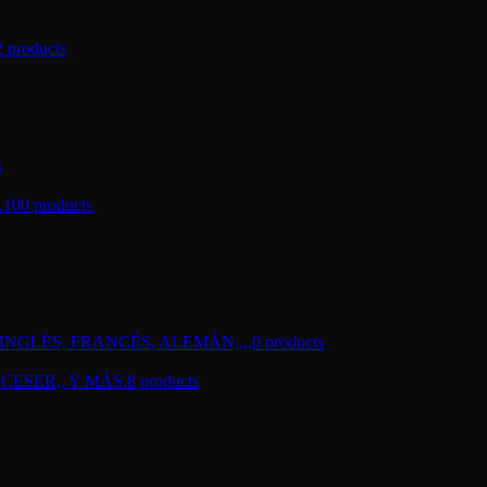
2 products
s
.
100 products
NGLÉS, FRANCÉS, ALEMÁN,,,,
0 products
CESER,, Y MÁS.
8 products