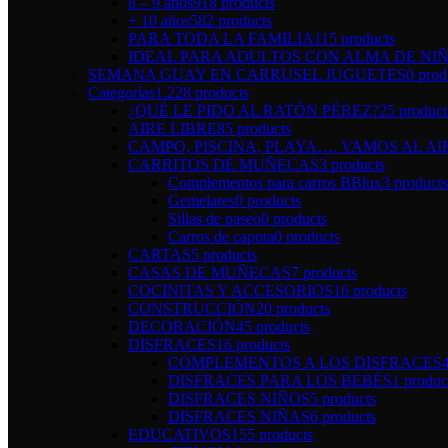
8 – 9 años
918 products
+ 10 años
582 products
PARA TODA LA FAMILIA
115 products
IDEAL PARA ADULTOS CON ALMA DE NI
SEMANA GUAY EN CARRUSEL JUGUETES
0 prod
Categorías
1.228 products
¿QUÉ LE PIDO AL RATÓN PÉREZ?
25 product
AIRE LIBRE
85 products
CAMPO, PISCINA, PLAYA…. VAMOS AL AI
CARRITOS DE MUÑECAS
3 products
Complementos para carros BBlux
3 products
Gemelares
0 products
Sillas de paseo
0 products
Carros de capota
0 products
CARTAS
5 products
CASAS DE MUÑECAS
7 products
COCINITAS Y ACCESORIOS
16 products
CONSTRUCCIÓN
20 products
DECORACIÓN
45 products
DISFRACES
16 products
COMPLEMENTOS A LOS DISFRACES
DISFRACES PARA LOS BEBÉS
1 produc
DISFRACES NIÑOS
5 products
DISFRACES NIÑAS
6 products
EDUCATIVOS
155 products