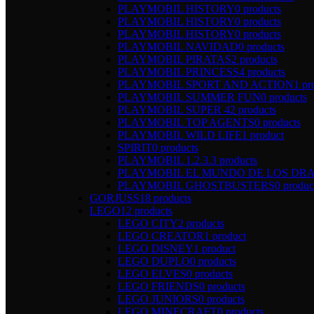
PLAYMOBIL HISTORY
0 products
PLAYMOBIL HISTORY
0 products
PLAYMOBIL HISTORY
0 products
PLAYMOBIL NAVIDAD
0 products
PLAYMOBIL PIRATAS
2 products
PLAYMOBIL PRINCESS
4 products
PLAYMOBIL SPORT AND ACTION
1 pr
PLAYMOBIL SUMMER FUN
0 products
PLAYMOBIL SUPER 4
2 products
PLAYMOBIL TOP AGENTS
0 products
PLAYMOBIL WILD LIFE
1 product
SPIRIT
0 products
PLAYMOBIL 1.2.3.
3 products
PLAYMOBIL EL MUNDO DE LOS DR
PLAYMOBIL GHOSTBUSTERS
0 produc
GORJUSS
18 products
LEGO
12 products
LEGO CITY
2 products
LEGO CREATOR
1 product
LEGO DISNEY
1 product
LEGO DUPLO
0 products
LEGO ELVES
0 products
LEGO FRIENDS
0 products
LEGO JUNIORS
0 products
LEGO MINECRAFT
0 products