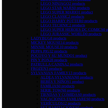
LEGO NINJAGO
2 products
LEGO STAR WARS
0 products
LEGO SUPER MARIO
1 product
LEGO CLASSIC
2 products
LEGO HARRY POTTER
0 products
LEGO TECHNIC
2 products
LEGO SUPER HEROES DC COMICS
0 p
LEGO JURASSIC WORLD
0 products
LADYBUG
8 products
MICKEY MOUSE
14 products
MINNIE MOUSE
10 products
PEPPA PIG
32 products
POCOYO Y SU MUNDO
1 product
PIN Y PON
28 products
PATRULLA CANINA
2 products
FROZEN
3 products
SYLVANIAN FAMILY
13 products
ALDEA SYLVANIAN
0 products
BEBÉS Y NIÑOS
1 product
FAMILIAS
0 products
SERIE TOWN
0 products
TIENDAS Y COMIDAS
0 products
VACACIONES FAMLIARES
0 products
VEHÍCULOS
12 products
SET HABITACIONES
0 products