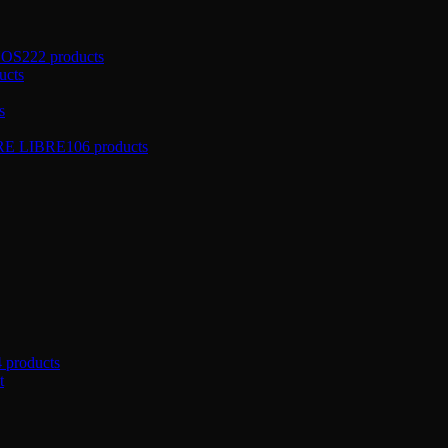
ÑOS
222 products
ucts
s
RE LIBRE
106 products
4 products
t