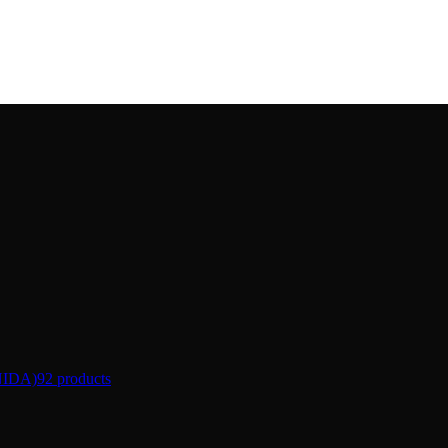
IDA)
92 products