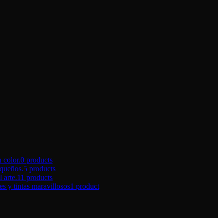
color.
0 products
queños.
5 products
arte.
11 products
tintas maravillosos
1 product