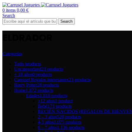
0
items
0,00
€
Search
Search
ELDRADOR
Categorías
Todo
products
Uncategorized
23 products
+ 18 años
0 products
Carrusel Regalos interesantes
23 products
Harry Potter
28 products
Home
1.872 products
Edades
1.818 products
+12 años
1 product
Bebé
173 products
RECIÉN NACIDOS (REGALOS DE BIENVEN
2 – 3 años
520 products
4-5 años
1.075 products
6 – 7 años
1.136 products