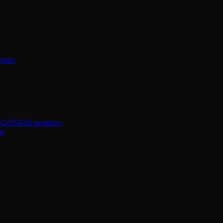
oduct
AGONES
0 products
ts