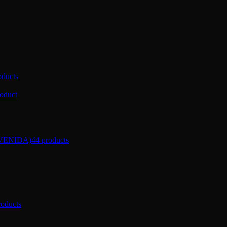
oducts
roduct
VENIDA)
44 products
roducts