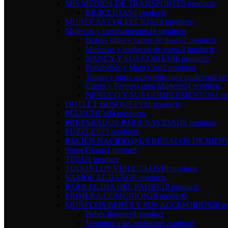
MIS MEDIOS DE TRANSPORTE
5 products
BICICLETAS
4 products
MUÑECAS COLLECION
19 products
Muñecas y complementos
49 products
Bolsos sillas y carros de paseo
2 products
Muñecas y muñecos de trapo.
3 products
NANCY Y SUS COSITAS
6 products
Portabebés y Maxi Cosi
2 products
Tronas y otros accesorios para muñecos
6 pr
Cunas y Parques para Muñecos
4 products
NENUCO Y SUS COMPLEMENTOS
1 p
OUTLET BUSQUETS
31 products
PELUCHES
84 products
PREPARADOS PARA NAVIDAD
8 products
PUZZLES
75 products
RECIÉN NACIDO (SUS REGALOS DE BIEN
SuperThings
1 product
TEGU
1 product
TODOS LOS VEHÍCULOS
10 products
VAMOS AL BAÑO
6 products
PARA EL DÍA DEL PADRE
10 products
PRIMERA COMUNION
28 products
MUÑECOS BEBÉS Y SUS ACCESORIOS
28 p
Bebés llorones
1 product
Vestimos a las muñecas
9 products