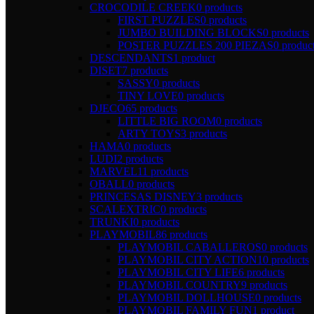
CROCODILE CREEK
0 products
FIRST PUZZLES
0 products
JUMBO BUILDING BLOCKS
0 products
POSTER PUZZLES 200 PIEZAS
0 produc
DESCENDANTS
1 product
DISET
7 products
SASSY
0 products
TINY LOVE
0 products
DJECO
65 products
LITTLE BIG ROOM
0 products
ARTY TOYS
3 products
HAMA
0 products
LUDI
2 products
MARVEL
11 products
OBALL
0 products
PRINCESAS DISNEY
3 products
SCALEXTRIC
0 products
TRUNKI
0 products
PLAYMOBIL
86 products
PLAYMOBIL CABALLEROS
0 products
PLAYMOBIL CITY ACTION
10 products
PLAYMOBIL CITY LIFE
6 products
PLAYMOBIL COUNTRY
9 products
PLAYMOBIL DOLLHOUSE
0 products
PLAYMOBIL FAMILY FUN
1 product