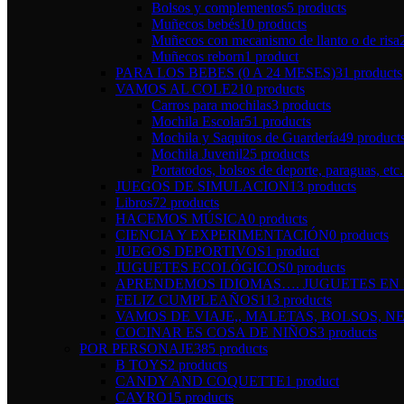
Bolsos y complementos
5 products
Muñecos bebés
10 products
Muñecos con mecanismo de llanto o de risa
Muñecos reborn
1 product
PARA LOS BEBES (0 A 24 MESES)
31 products
VAMOS AL COLE
210 products
Carros para mochilas
3 products
Mochila Escolar
51 products
Mochila y Saquitos de Guardería
49 product
Mochila Juvenil
25 products
Portatodos, bolsos de deporte, paraguas, etc.
JUEGOS DE SIMULACION
13 products
Libros
72 products
HACEMOS MÚSICA
0 products
CIENCIA Y EXPERIMENTACIÓN
0 products
JUEGOS DEPORTIVOS
1 product
JUGUETES ECOLÓGICOS
0 products
APRENDEMOS IDIOMAS…. JUGUETES EN I
FELIZ CUMPLEAÑOS
113 products
VAMOS DE VIAJE,, MALETAS, BOLSOS, NE
COCINAR ES COSA DE NIÑOS
3 products
POR PERSONAJE
385 products
B TOYS
2 products
CANDY AND COQUETTE
1 product
CAYRO
15 products