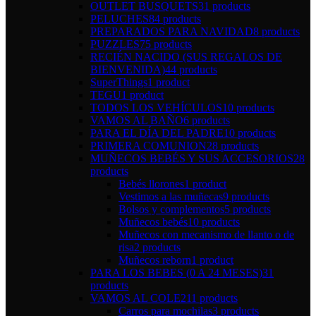
OUTLET BUSQUETS
31 products
PELUCHES
84 products
PREPARADOS PARA NAVIDAD
8 products
PUZZLES
75 products
RECIÉN NACIDO (SUS REGALOS DE
BIENVENIDA)
44 products
SuperThings
1 product
TEGU
1 product
TODOS LOS VEHÍCULOS
10 products
VAMOS AL BAÑO
6 products
PARA EL DÍA DEL PADRE
10 products
PRIMERA COMUNION
28 products
MUÑECOS BEBÉS Y SUS ACCESORIOS
28
products
Bebés llorones
1 product
Vestimos a las muñecas
9 products
Bolsos y complementos
5 products
Muñecos bebés
10 products
Muñecos con mecanismo de llanto o de
risa
2 products
Muñecos reborn
1 product
PARA LOS BEBES (0 A 24 MESES)
31
products
VAMOS AL COLE
211 products
Carros para mochilas
3 products