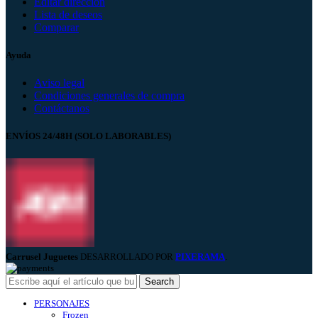
Editar dirección
Lista de deseos
Comparar
Ayuda
Aviso legal
Condiciones generales de compra
Contáctanos
ENVÍOS 24/48H (SOLO LABORABLES)
Carrusel Juguetes
DESARROLLADO POR
PIXERAMA
.
Search
PERSONAJES
Frozen