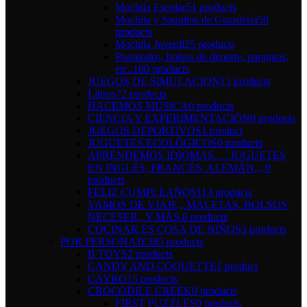
Mochila Escolar
51 products
Mochila y Saquitos de Guardería
50
products
Mochila Juvenil
25 products
Portatodos, bolsos de deporte, paraguas,
etc..
100 products
JUEGOS DE SIMULACION
13 products
Libros
72 products
HACEMOS MÚSICA
0 products
CIENCIA Y EXPERIMENTACIÓN
0 products
JUEGOS DEPORTIVOS
1 product
JUGUETES ECOLÓGICOS
0 products
APRENDEMOS IDIOMAS…. JUGUETES
EN INGLÉS, FRANCÉS, ALEMÁN,,,,
0
products
FELIZ CUMPLEAÑOS
113 products
VAMOS DE VIAJE,, MALETAS, BOLSOS,
NECESER,, Y MÁS.
8 products
COCINAR ES COSA DE NIÑOS
3 products
POR PERSONAJE
385 products
B TOYS
2 products
CANDY AND COQUETTE
1 product
CAYRO
15 products
CROCODILE CREEK
0 products
FIRST PUZZLES
0 products