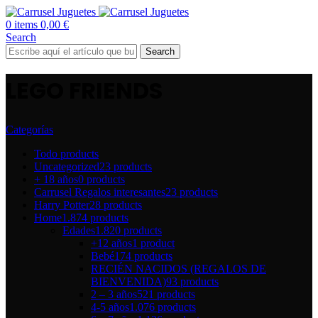
0
items
0,00
€
Search
Search
LEGO FRIENDS
Categorías
Todo
products
Uncategorized
23 products
+ 18 años
0 products
Carrusel Regalos interesantes
23 products
Harry Potter
28 products
Home
1.874 products
Edades
1.820 products
+12 años
1 product
Bebé
174 products
RECIÉN NACIDOS (REGALOS DE
BIENVENIDA)
93 products
2 – 3 años
521 products
4-5 años
1.076 products