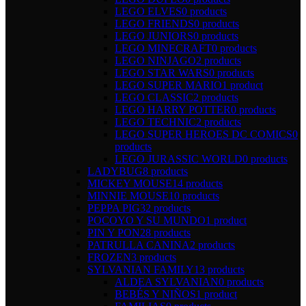
LEGO ELVES
0 products
LEGO FRIENDS
0 products
LEGO JUNIORS
0 products
LEGO MINECRAFT
0 products
LEGO NINJAGO
2 products
LEGO STAR WARS
0 products
LEGO SUPER MARIO
1 product
LEGO CLASSIC
2 products
LEGO HARRY POTTER
0 products
LEGO TECHNIC
2 products
LEGO SUPER HEROES DC COMICS
0
products
LEGO JURASSIC WORLD
0 products
LADYBUG
8 products
MICKEY MOUSE
14 products
MINNIE MOUSE
10 products
PEPPA PIG
32 products
POCOYO Y SU MUNDO
1 product
PIN Y PON
28 products
PATRULLA CANINA
2 products
FROZEN
3 products
SYLVANIAN FAMILY
13 products
ALDEA SYLVANIAN
0 products
BEBÉS Y NIÑOS
1 product