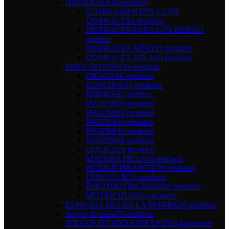
DISFRACES
16 products
COMPLEMENTOS A LOS
DISFRACES
4 products
DISFRACES PARA LOS BEBÉS
1
product
DISFRACES NIÑOS
5 products
DISFRACES NIÑAS
6 products
EDUCATIVOS
155 products
CIENCIA
6 products
ECOLOGIA
2 products
IDIOMAS
1 product
INGENIO
0 products
INGENIO
0 products
INGENIO
0 products
INGENIO
0 products
INGENIO
0 products
LOGICA
26 products
MATEMÁTICAS
10 products
PUZZLE INFANTIL
79 products
LENGUAJE
10 products
PSICOMOTRICIDAD
10 products
MOTRICIDAD
16 products
ESPECIAL DÍA DE LA MADRE
10 products
Juegos de mesa
75 products
JUEGOS DE MESA INFANTIL
54 products