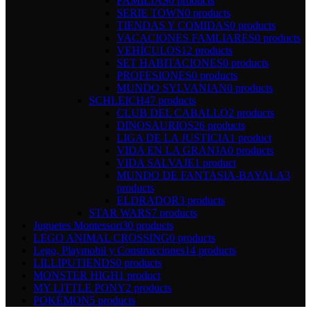
FAMILIAS
0 products
SERIE TOWN
0 products
TIENDAS Y COMIDAS
0 products
VACACIONES FAMLIARES
0 products
VEHÍCULOS
12 products
SET HABITACIONES
0 products
PROFESIONES
0 products
MUNDO SYLVANIAN
0 products
SCHLEICH
47 products
CLUB DEL CABALLO
2 products
DINOSAURIOS
26 products
LIGA DE LA JUSTICIA
1 product
VIDA EN LA GRANJA
0 products
VIDA SALVAJE
1 product
MUNDO DE FANTASIA-BAYALA
3
products
ELDRADOR
3 products
STAR WARS
7 products
Juguetes Montessori
30 products
LEGO ANIMAL CROSSING
0 products
Lego, Playmobil y Construcciones
14 products
LILLIPUTIENDS
0 products
MONSTER HIGH
1 product
MY LITTLE PONY
2 products
POKÉMON
5 products