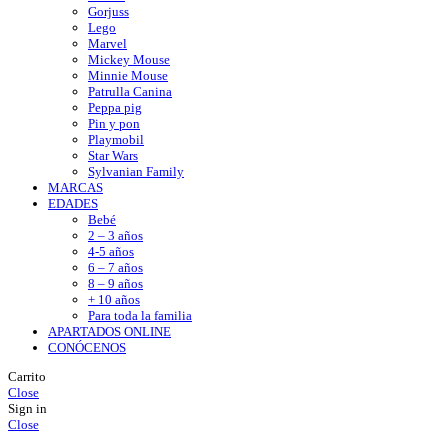
Gorjuss
Lego
Marvel
Mickey Mouse
Minnie Mouse
Patrulla Canina
Peppa pig
Pin y pon
Playmobil
Star Wars
Sylvanian Family
MARCAS
EDADES
Bebé
2 – 3 años
4-5 años
6 – 7 años
8 – 9 años
+ 10 años
Para toda la familia
APARTADOS ONLINE
CONÓCENOS
Carrito
Close
Sign in
Close