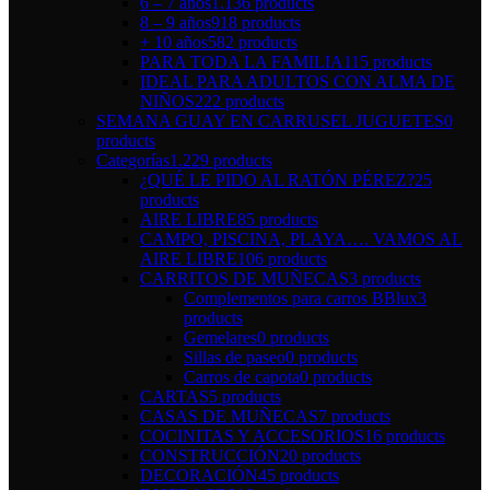
6 – 7 años
1.136 products
8 – 9 años
918 products
+ 10 años
582 products
PARA TODA LA FAMILIA
115 products
IDEAL PARA ADULTOS CON ALMA DE
NIÑOS
222 products
SEMANA GUAY EN CARRUSEL JUGUETES
0
products
Categorías
1.229 products
¿QUÉ LE PIDO AL RATÓN PÉREZ?
25
products
AIRE LIBRE
85 products
CAMPO, PISCINA, PLAYA…. VAMOS AL
AIRE LIBRE
106 products
CARRITOS DE MUÑECAS
3 products
Complementos para carros BBlux
3
products
Gemelares
0 products
Sillas de paseo
0 products
Carros de capota
0 products
CARTAS
5 products
CASAS DE MUÑECAS
7 products
COCINITAS Y ACCESORIOS
16 products
CONSTRUCCIÓN
20 products
DECORACIÓN
45 products