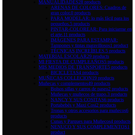
MANUALIDADES
28 products
ARENAS DE COLORES: Cuadros de
gran color.
0 products
PARA MODELAR: lo más fácil para los
pequeños.
5 products
PINTAR-COLOREAR: Para iniciarme en
el arte.
11 products
IMÁGENES PARA ESTAMPAR:
Tampones y tintas maravillosos
1 product
TÉCNICAS INCREÍBLES.
5 products
MATERIAL ESCOLAR
29 products
MI FIESTA DE CUMPLEAÑOS
5 products
MIS MEDIOS DE TRANSPORTE
5 products
BICICLETAS
4 products
MUÑECAS COLLECION
19 products
Muñecas y complementos
49 products
Bolsos sillas y carros de paseo
2 products
Muñecas y muñecos de trapo.
3 products
NANCY Y SUS COSITAS
6 products
Portabebés y Maxi Cosi
2 products
Tronas y otros accesorios para muñecos
6
products
Cunas y Parques para Muñecos
4 products
NENUCO Y SUS COMPLEMENTOS
1
product