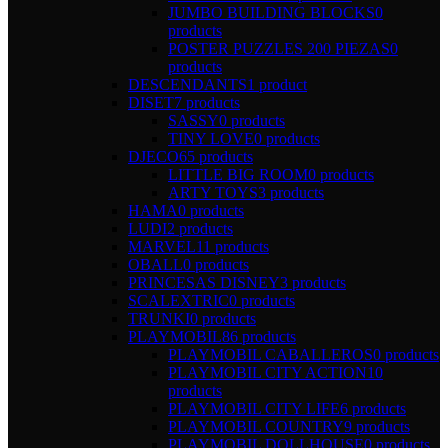
JUMBO BUILDING BLOCKS
0
products
POSTER PUZZLES 200 PIEZAS
0
products
DESCENDANTS
1 product
DISET
7 products
SASSY
0 products
TINY LOVE
0 products
DJECO
65 products
LITTLE BIG ROOM
0 products
ARTY TOYS
3 products
HAMA
0 products
LUDI
2 products
MARVEL
11 products
OBALL
0 products
PRINCESAS DISNEY
3 products
SCALEXTRIC
0 products
TRUNKI
0 products
PLAYMOBIL
86 products
PLAYMOBIL CABALLEROS
0 products
PLAYMOBIL CITY ACTION
10
products
PLAYMOBIL CITY LIFE
6 products
PLAYMOBIL COUNTRY
9 products
PLAYMOBIL DOLLHOUSE
0 products