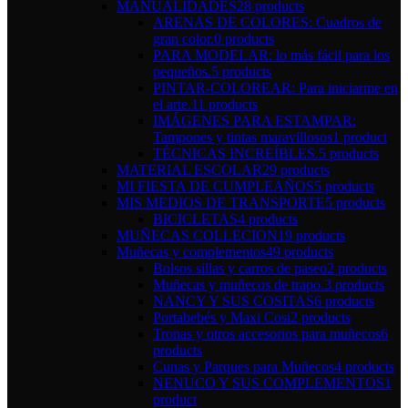
MANUALIDADES
28 products
ARENAS DE COLORES: Cuadros de
gran color.
0 products
PARA MODELAR: lo más fácil para los
pequeños.
5 products
PINTAR-COLOREAR: Para iniciarme en
el arte.
11 products
IMÁGENES PARA ESTAMPAR:
Tampones y tintas maravillosos
1 product
TÉCNICAS INCREÍBLES.
5 products
MATERIAL ESCOLAR
29 products
MI FIESTA DE CUMPLEAÑOS
5 products
MIS MEDIOS DE TRANSPORTE
5 products
BICICLETAS
4 products
MUÑECAS COLLECION
19 products
Muñecas y complementos
49 products
Bolsos sillas y carros de paseo
2 products
Muñecas y muñecos de trapo.
3 products
NANCY Y SUS COSITAS
6 products
Portabebés y Maxi Cosi
2 products
Tronas y otros accesorios para muñecos
6
products
Cunas y Parques para Muñecos
4 products
NENUCO Y SUS COMPLEMENTOS
1
product