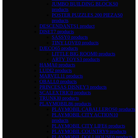
JUMBO BUILDING BLOCKS
0
products
POSTER PUZZLES 200 PIEZAS
0
products
DESCENDANTS
1 product
DISET
7 products
SASSY
0 products
TINY LOVE
0 products
DJECO
65 products
LITTLE BIG ROOM
0 products
ARTY TOYS
3 products
HAMA
0 products
LUDI
2 products
MARVEL
11 products
OBALL
0 products
PRINCESAS DISNEY
3 products
SCALEXTRIC
0 products
TRUNKI
0 products
PLAYMOBIL
86 products
PLAYMOBIL CABALLEROS
0 products
PLAYMOBIL CITY ACTION
10
products
PLAYMOBIL CITY LIFE
6 products
PLAYMOBIL COUNTRY
9 products
PLAYMOBIL DOLLHOUSE
0 products