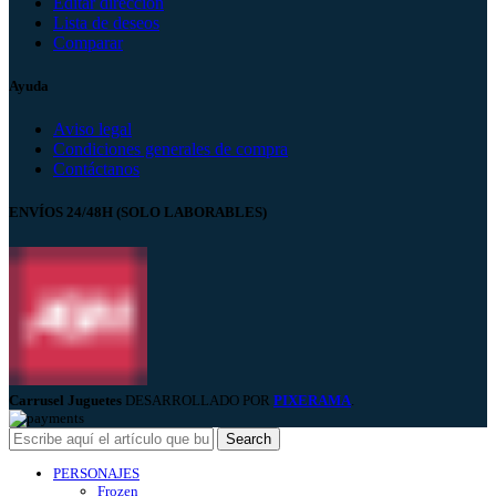
Editar dirección
Lista de deseos
Comparar
Ayuda
Aviso legal
Condiciones generales de compra
Contáctanos
ENVÍOS 24/48H (SOLO LABORABLES)
Carrusel Juguetes
DESARROLLADO POR
PIXERAMA
.
Search
PERSONAJES
Frozen