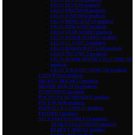
LEGO ELVES
0 products
LEGO FRIENDS
0 products
LEGO JUNIORS
0 products
LEGO MINECRAFT
0 products
LEGO NINJAGO
2 products
LEGO STAR WARS
0 products
LEGO SUPER MARIO
1 product
LEGO CLASSIC
2 products
LEGO HARRY POTTER
0 products
LEGO TECHNIC
2 products
LEGO SUPER HEROES DC COMICS
0
products
LEGO JURASSIC WORLD
0 products
LADYBUG
8 products
MICKEY MOUSE
14 products
MINNIE MOUSE
10 products
PEPPA PIG
32 products
POCOYO Y SU MUNDO
1 product
PIN Y PON
28 products
PATRULLA CANINA
2 products
FROZEN
3 products
SYLVANIAN FAMILY
13 products
ALDEA SYLVANIAN
0 products
BEBÉS Y NIÑOS
1 product