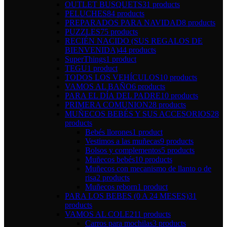
OUTLET BUSQUETS
31 products
PELUCHES
84 products
PREPARADOS PARA NAVIDAD
8 products
PUZZLES
75 products
RECIÉN NACIDO (SUS REGALOS DE
BIENVENIDA)
44 products
SuperThings
1 product
TEGU
1 product
TODOS LOS VEHÍCULOS
10 products
VAMOS AL BAÑO
6 products
PARA EL DÍA DEL PADRE
10 products
PRIMERA COMUNION
28 products
MUÑECOS BEBÉS Y SUS ACCESORIOS
28
products
Bebés llorones
1 product
Vestimos a las muñecas
9 products
Bolsos y complementos
5 products
Muñecos bebés
10 products
Muñecos con mecanismo de llanto o de
risa
2 products
Muñecos reborn
1 product
PARA LOS BEBES (0 A 24 MESES)
31
products
VAMOS AL COLE
211 products
Carros para mochilas
3 products