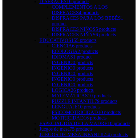
DISFRACES
16 products
COMPLEMENTOS A LOS
DISFRACES
4 products
DISFRACES PARA LOS BEBÉS
1
product
DISFRACES NIÑOS
5 products
DISFRACES NIÑAS
6 products
EDUCATIVOS
155 products
CIENCIA
6 products
ECOLOGIA
2 products
IDIOMAS
1 product
INGENIO
0 products
INGENIO
0 products
INGENIO
0 products
INGENIO
0 products
INGENIO
0 products
LOGICA
26 products
MATEMÁTICAS
10 products
PUZZLE INFANTIL
79 products
LENGUAJE
10 products
PSICOMOTRICIDAD
10 products
MOTRICIDAD
16 products
ESPECIAL DÍA DE LA MADRE
10 products
Juegos de mesa
75 products
JUEGOS DE MESA INFANTIL
54 products