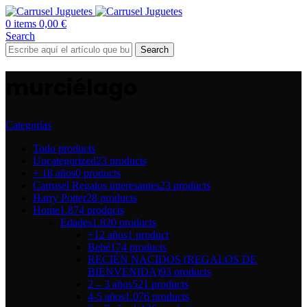
0
items
0,00
€
Search
Search
murciélago
Categorías
Todo
products
Uncategorized
23 products
+ 18 años
0 products
Carrusel Regalos interesantes
23 products
Harry Potter
28 products
Home
1.874 products
Edades
1.820 products
+12 años
1 product
Bebé
174 products
RECIÉN NACIDOS (REGALOS DE
BIENVENIDA)
93 products
2 – 3 años
521 products
4-5 años
1.076 products