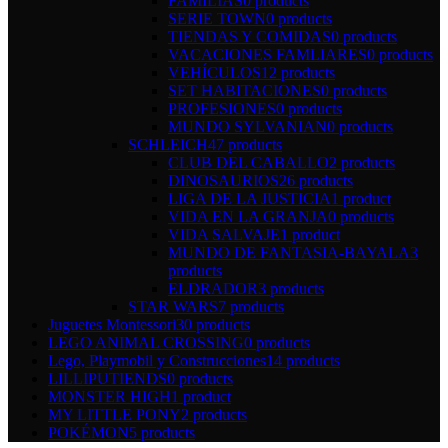
FAMILIAS
0 products
SERIE TOWN
0 products
TIENDAS Y COMIDAS
0 products
VACACIONES FAMLIARES
0 products
VEHÍCULOS
12 products
SET HABITACIONES
0 products
PROFESIONES
0 products
MUNDO SYLVANIAN
0 products
SCHLEICH
47 products
CLUB DEL CABALLO
2 products
DINOSAURIOS
26 products
LIGA DE LA JUSTICIA
1 product
VIDA EN LA GRANJA
0 products
VIDA SALVAJE
1 product
MUNDO DE FANTASIA-BAYALA
3
products
ELDRADOR
3 products
STAR WARS
7 products
Juguetes Montessori
30 products
LEGO ANIMAL CROSSING
0 products
Lego, Playmobil y Construcciones
14 products
LILLIPUTIENDS
0 products
MONSTER HIGH
1 product
MY LITTLE PONY
2 products
POKÉMON
5 products