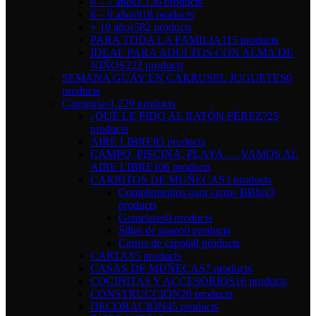
6 – 7 años
1.136 products
8 – 9 años
918 products
+ 10 años
582 products
PARA TODA LA FAMILIA
115 products
IDEAL PARA ADULTOS CON ALMA DE
NIÑOS
222 products
SEMANA GUAY EN CARRUSEL JUGUETES
0
products
Categorías
1.229 products
¿QUÉ LE PIDO AL RATÓN PÉREZ?
25
products
AIRE LIBRE
85 products
CAMPO, PISCINA, PLAYA…. VAMOS AL
AIRE LIBRE
106 products
CARRITOS DE MUÑECAS
3 products
Complementos para carros BBlux
3
products
Gemelares
0 products
Sillas de paseo
0 products
Carros de capota
0 products
CARTAS
5 products
CASAS DE MUÑECAS
7 products
COCINITAS Y ACCESORIOS
16 products
CONSTRUCCIÓN
20 products
DECORACIÓN
45 products