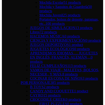
Mochila Escolar
51 products
Mochila y Saquitos de Guardería
50
products
Mochila Juvenil
25 products
Portatodos, bolsos de deporte, paraguas,
etc..
100 products
JUEGOS DE SIMULACION
13 products
Libros
72 products
HACEMOS MÚSICA
0 products
CIENCIA Y EXPERIMENTACIÓN
0 products
JUEGOS DEPORTIVOS
1 product
JUGUETES ECOLÓGICOS
0 products
APRENDEMOS IDIOMAS…. JUGUETES
EN INGLÉS, FRANCÉS, ALEMÁN,,,,
0
products
FELIZ CUMPLEAÑOS
113 products
VAMOS DE VIAJE,, MALETAS, BOLSOS,
NECESER,, Y MÁS.
8 products
COCINAR ES COSA DE NIÑOS
3 products
POR PERSONAJE
385 products
B TOYS
2 products
CANDY AND COQUETTE
1 product
CAYRO
15 products
CROCODILE CREEK
0 products
FIRST PUZZLES
0 products