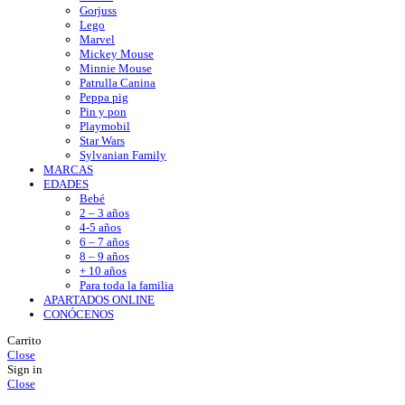
Gorjuss
Lego
Marvel
Mickey Mouse
Minnie Mouse
Patrulla Canina
Peppa pig
Pin y pon
Playmobil
Star Wars
Sylvanian Family
MARCAS
EDADES
Bebé
2 – 3 años
4-5 años
6 – 7 años
8 – 9 años
+ 10 años
Para toda la familia
APARTADOS ONLINE
CONÓCENOS
Carrito
Close
Sign in
Close