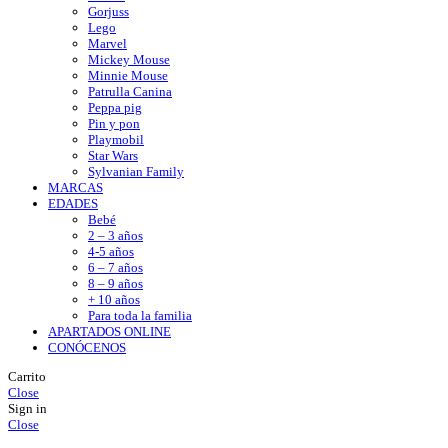
Gorjuss
Lego
Marvel
Mickey Mouse
Minnie Mouse
Patrulla Canina
Peppa pig
Pin y pon
Playmobil
Star Wars
Sylvanian Family
MARCAS
EDADES
Bebé
2 – 3 años
4-5 años
6 – 7 años
8 – 9 años
+ 10 años
Para toda la familia
APARTADOS ONLINE
CONÓCENOS
Carrito
Close
Sign in
Close