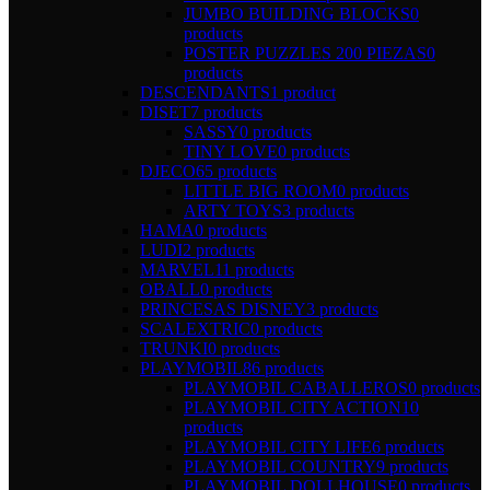
JUMBO BUILDING BLOCKS
0
products
POSTER PUZZLES 200 PIEZAS
0
products
DESCENDANTS
1 product
DISET
7 products
SASSY
0 products
TINY LOVE
0 products
DJECO
65 products
LITTLE BIG ROOM
0 products
ARTY TOYS
3 products
HAMA
0 products
LUDI
2 products
MARVEL
11 products
OBALL
0 products
PRINCESAS DISNEY
3 products
SCALEXTRIC
0 products
TRUNKI
0 products
PLAYMOBIL
86 products
PLAYMOBIL CABALLEROS
0 products
PLAYMOBIL CITY ACTION
10
products
PLAYMOBIL CITY LIFE
6 products
PLAYMOBIL COUNTRY
9 products
PLAYMOBIL DOLLHOUSE
0 products