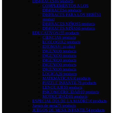
DISFRACES
16 products
COMPLEMENTOS A LOS
DISFRACES
4 products
DISFRACES PARA LOS BEBÉS
1
product
DISFRACES NIÑOS
5 products
DISFRACES NIÑAS
6 products
EDUCATIVOS
155 products
CIENCIA
6 products
ECOLOGIA
2 products
IDIOMAS
1 product
INGENIO
0 products
INGENIO
0 products
INGENIO
0 products
INGENIO
0 products
INGENIO
0 products
LOGICA
26 products
MATEMÁTICAS
10 products
PUZZLE INFANTIL
79 products
LENGUAJE
10 products
PSICOMOTRICIDAD
10 products
MOTRICIDAD
16 products
ESPECIAL DÍA DE LA MADRE
10 products
Juegos de mesa
75 products
JUEGOS DE MESA INFANTIL
54 products