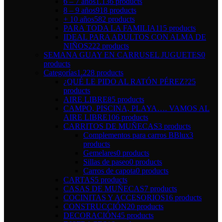
6 – 7 años
1.136 products
8 – 9 años
918 products
+ 10 años
582 products
PARA TODA LA FAMILIA
115 products
IDEAL PARA ADULTOS CON ALMA DE
NIÑOS
222 products
SEMANA GUAY EN CARRUSEL JUGUETES
0
products
Categorías
1.228 products
¿QUÉ LE PIDO AL RATÓN PÉREZ?
25
products
AIRE LIBRE
85 products
CAMPO, PISCINA, PLAYA…. VAMOS AL
AIRE LIBRE
106 products
CARRITOS DE MUÑECAS
3 products
Complementos para carros BBlux
3
products
Gemelares
0 products
Sillas de paseo
0 products
Carros de capota
0 products
CARTAS
5 products
CASAS DE MUÑECAS
7 products
COCINITAS Y ACCESORIOS
16 products
CONSTRUCCIÓN
20 products
DECORACIÓN
45 products