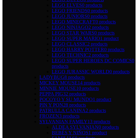
LEGO ELVES
0 products
LEGO FRIENDS
0 products
LEGO JUNIORS
0 products
LEGO MINECRAFT
0 products
LEGO NINJAGO
2 products
LEGO STAR WARS
0 products
LEGO SUPER MARIO
1 product
LEGO CLASSIC
2 products
LEGO HARRY POTTER
0 products
LEGO TECHNIC
2 products
LEGO SUPER HEROES DC COMICS
0
products
LEGO JURASSIC WORLD
0 products
LADYBUG
8 products
MICKEY MOUSE
14 products
MINNIE MOUSE
10 products
PEPPA PIG
32 products
POCOYO Y SU MUNDO
1 product
PIN Y PON
28 products
PATRULLA CANINA
2 products
FROZEN
3 products
SYLVANIAN FAMILY
13 products
ALDEA SYLVANIAN
0 products
BEBÉS Y NIÑOS
1 product