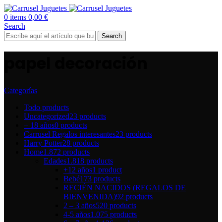
0
items
0,00
€
Search
Search
papel decoración
Categorías
Todo
products
Uncategorized
23 products
+ 18 años
0 products
Carrusel Regalos interesantes
23 products
Harry Potter
28 products
Home
1.872 products
Edades
1.818 products
+12 años
1 product
Bebé
173 products
RECIÉN NACIDOS (REGALOS DE
BIENVENIDA)
92 products
2 – 3 años
520 products
4-5 años
1.075 products