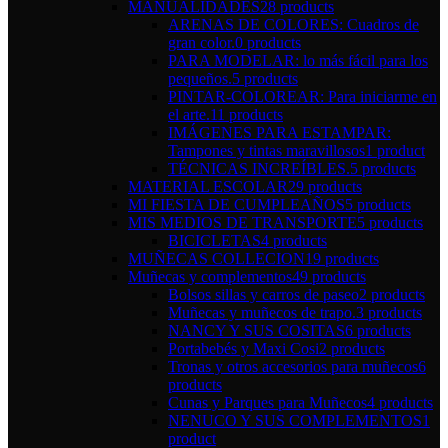
MANUALIDADES
28 products
ARENAS DE COLORES: Cuadros de
gran color.
0 products
PARA MODELAR: lo más fácil para los
pequeños.
5 products
PINTAR-COLOREAR: Para iniciarme en
el arte.
11 products
IMÁGENES PARA ESTAMPAR:
Tampones y tintas maravillosos
1 product
TÉCNICAS INCREÍBLES.
5 products
MATERIAL ESCOLAR
29 products
MI FIESTA DE CUMPLEAÑOS
5 products
MIS MEDIOS DE TRANSPORTE
5 products
BICICLETAS
4 products
MUÑECAS COLLECION
19 products
Muñecas y complementos
49 products
Bolsos sillas y carros de paseo
2 products
Muñecas y muñecos de trapo.
3 products
NANCY Y SUS COSITAS
6 products
Portabebés y Maxi Cosi
2 products
Tronas y otros accesorios para muñecos
6
products
Cunas y Parques para Muñecos
4 products
NENUCO Y SUS COMPLEMENTOS
1
product