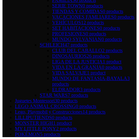
FAMILIAS
0 products
SERIE TOWN
0 products
TIENDAS Y COMIDAS
0 products
VACACIONES FAMLIARES
0 products
VEHÍCULOS
12 products
SET HABITACIONES
0 products
PROFESIONES
0 products
MUNDO SYLVANIAN
0 products
SCHLEICH
47 products
CLUB DEL CABALLO
2 products
DINOSAURIOS
26 products
LIGA DE LA JUSTICIA
1 product
VIDA EN LA GRANJA
0 products
VIDA SALVAJE
1 product
MUNDO DE FANTASIA-BAYALA
3
products
ELDRADOR
3 products
STAR WARS
7 products
Juguetes Montessori
30 products
LEGO ANIMAL CROSSING
0 products
Lego, Playmobil y Construcciones
14 products
LILLIPUTIENDS
0 products
MONSTER HIGH
1 product
MY LITTLE PONY
2 products
POKÉMON
5 products