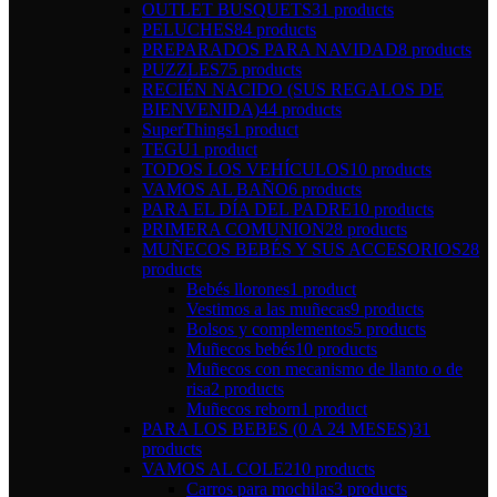
OUTLET BUSQUETS
31 products
PELUCHES
84 products
PREPARADOS PARA NAVIDAD
8 products
PUZZLES
75 products
RECIÉN NACIDO (SUS REGALOS DE
BIENVENIDA)
44 products
SuperThings
1 product
TEGU
1 product
TODOS LOS VEHÍCULOS
10 products
VAMOS AL BAÑO
6 products
PARA EL DÍA DEL PADRE
10 products
PRIMERA COMUNION
28 products
MUÑECOS BEBÉS Y SUS ACCESORIOS
28
products
Bebés llorones
1 product
Vestimos a las muñecas
9 products
Bolsos y complementos
5 products
Muñecos bebés
10 products
Muñecos con mecanismo de llanto o de
risa
2 products
Muñecos reborn
1 product
PARA LOS BEBES (0 A 24 MESES)
31
products
VAMOS AL COLE
210 products
Carros para mochilas
3 products