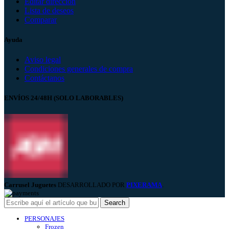
Editar dirección
Lista de deseos
Comparar
Ayuda
Aviso legal
Condiciones generales de compra
Contáctanos
ENVÍOS 24/48H (SOLO LABORABLES)
Carrusel Juguetes
DESARROLLADO POR
PIXERAMA
.
Search
PERSONAJES
Frozen