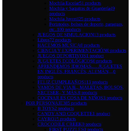
Mochila Escolar
51 products
Mochila y Saquitos de Guardería
49
products
Mochila Juvenil
25 products
Portatodos, bolsos de deporte, paraguas,
etc..
100 products
JUEGOS DE SIMULACION
13 products
Libros
72 products
HACEMOS MÚSICA
0 products
CIENCIA Y EXPERIMENTACIÓN
0 products
JUEGOS DEPORTIVOS
1 product
JUGUETES ECOLÓGICOS
0 products
APRENDEMOS IDIOMAS…. JUGUETES
EN INGLÉS, FRANCÉS, ALEMÁN,,,,
0
products
FELIZ CUMPLEAÑOS
113 products
VAMOS DE VIAJE,, MALETAS, BOLSOS,
NECESER,, Y MÁS.
8 products
COCINAR ES COSA DE NIÑOS
3 products
POR PERSONAJE
385 products
B TOYS
2 products
CANDY AND COQUETTE
1 product
CAYRO
15 products
CROCODILE CREEK
0 products
FIRST PUZZLES
0 products